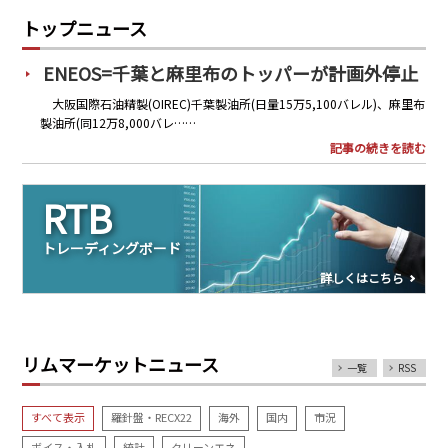
PRA原則
トップニュース
Q & A
English Website
ENEOS=千葉と麻里布のトッパーが計画外停止
会社概要
瑞姆亜太能源諮問(北京)
大阪国際石油精製(OIREC)千葉製油所(日量15万5,100バレル)、麻里布
お問い合わせ
Rim Energy Media(韓国語)
製油所(同12万8,000バレ……
年間休刊日
記事の続きを読む
サイトマップ
採用情報
RTB
トレーディングボード
詳しくはこちら
リムマーケットニュース
一覧
RSS
すべて表示
羅針盤・RECX22
海外
国内
市況
ボイス・入札
統計
クリーンエネ