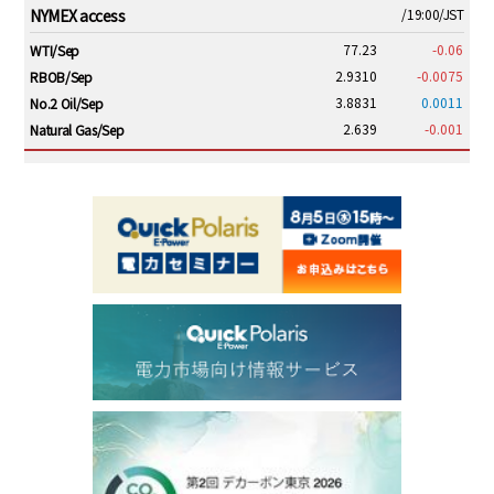
NYMEX access
/19:00/JST
忠エネクス株式会社 ニュースリリース)
片山財務大臣兼内閣府特命担当大臣臨時閣議後記者会見の概要(令…
77.23
-0.06
WTI/Sep
(2026/08/06 財務省：新着RSS)
2.9310
-0.0075
RBOB/Sep
個人向け国債の応募額（令和8年7月）
(2026/08/06 財務省：新着RSS)
3.8831
0.0011
No.2 Oil/Sep
30年利付国債（第91回）の第II非価格競争入札結果（令和8年8月6…
2.639
-0.001
Natural Gas/Sep
(2026/08/06 財務省：新着RSS)
ICE electronic
/19:00/JST
「令和８年熊本地震」被災地に対する義援金を贈呈します－熊本…
(2026/08/06 九州電力株式会社プレスリリース)
82.31
-0.18
Brent/Oct
「令和８年熊本地震」被災地に対する義援金を贈呈します－熊本…
1,191.25
18.50
Gasoil/Aug
(2026/08/06 九州電力株式会社プレスリリース)
56.070
0.301
TTF/Sep
総務省の令和8年度「ワット・ビット連携関連実証」に採択されま…
(2026/08/06 J-POWER（電源開発株式会社）ニュースリリース)
Dubai Swap
/17:30/JST
システムメンテナンスに伴うサービス停止のお知らせ(8月23日予…
77.75
0.32
Dubai Swap/Aug
(2026/08/06 四国電力株式会社 -新着情報-)
30年利付国債（第91回）の入札結果（令和8年8月6日入札）
(2026/08/06
TOCOM
/16:05/JST
財務省：新着RSS)
99,000
0
Gasoline/Sep
国庫短期証券（第1398回）の入札結果
(2026/08/06 財務省：新着RSS)
106,000
0
Kerosene/Sep
製造たばこの小売定価の認可
(2026/08/06 財務省：新着RSS)
105,400
500
Gasoil/Sep
30年利付国債（第91回）の入札発行（令和8年8月6日入札）
(2026/08/06
77,870
1,370
ME Crude/Aug