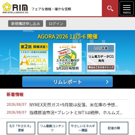
フェアな価格・確かな信頼
menu
新規購読申し込み
ログイン
MENU
更新
はじめての方
ログイン
AGORA 2026 11/5-6 開催
HOME
マーケットニュース
リムレポート
リムレポート
メソドロジー
新着情報
研修・セミナー
2026/08/07
NYMEX天然ガス=9月限は反落、米在庫の予想...
2026/08/07
指標原油市況=ブレントとWTIは続伸、ホルムズ...
コンサルティング
8/3「やさエネ」
リム動画コンテン
やさしいエネルギ
記者の眼
更新
ツ
ー講座