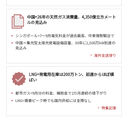
中国=26年の天然ガス消費量、4,350億立方メート
ルの見込み
シンガポール=7～9月電気料金が過去最高、中東情勢緊迫で
中国＝集光型太陽光発電設備容量、30年に1,500万kW到達の
見込み
海外支店便り
LNG=発電用在庫は200万トン、前週からほぼ横
ばい
都市ガス=9月分の料金、補助金で2カ月連続の値下がり
LNG=需要ピーク時でも国内供給には支障なし
特集記事