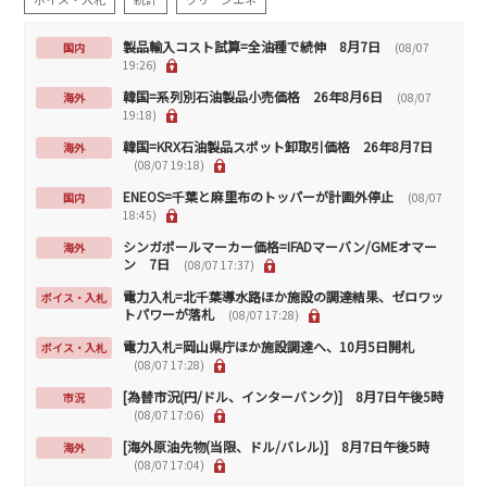
製品輸入コスト試算=全油種で続伸 8月7日
国内
(08/07
19:26)
韓国=系列別石油製品小売価格 26年8月6日
海外
(08/07
19:18)
韓国=KRX石油製品スポット卸取引価格 26年8月7日
海外
(08/07 19:18)
ENEOS=千葉と麻里布のトッパーが計画外停止
国内
(08/07
18:45)
シンガポールマーカー価格=IFADマーバン/GMEオマー
海外
ン 7日
(08/07 17:37)
電力入札=北千葉導水路ほか施設の調達結果、ゼロワッ
ボイス・入札
トパワーが落札
(08/07 17:28)
電力入札=岡山県庁ほか施設調達へ、10月5日開札
ボイス・入札
(08/07 17:28)
[為替市況(円/ドル、インターバンク)] 8月7日午後5時
市況
(08/07 17:06)
[海外原油先物(当限、ドル/バレル)] 8月7日午後5時
海外
(08/07 17:04)