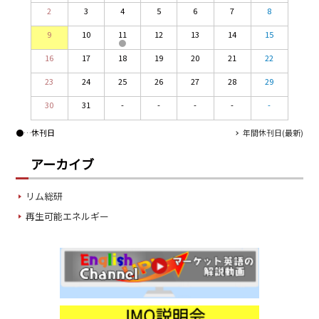
2
3
4
5
6
7
8
(2026/08/04 財務省：新着RSS)
TOCOM close
/07 Aug 2026
買入消却入札による買入れの詳細及び累計（令和8年7月実施分）
9
10
11
12
13
14
15
(2026/08/04 財務省：新着RSS)
99,000
0
Gasoline/Sep
16
17
18
19
20
21
22
106,000
0
Kerosene/Sep
10年利付国債（第383回）の第II非価格競争入札結果（令和8年8月…
(2026/08/04 財務省：新着RSS)
105,400
500
Gasoil/Sep
23
24
25
26
27
28
29
人事異動(令和8年8月4日)
77,870
1,370
ME Crude/Aug
(2026/08/04 財務省：新着RSS)
30
31
-
-
-
-
-
自己株式の取得状況に関するお知らせ
(2026/08/04 東京ガス ：プレスリリー
Chukyo close
/07 Aug 2026
ス)
●
…休刊日
年間休刊日(最新)
97,000
0
Gasoline/Sep
10年利付国債（第383回）の入札結果（令和8年8月4日入札）
(2026/08/04 財務省：新着RSS)
アーカイブ
105,000
0
Kerosene/Sep
令和８年熊本地震に係る予備費使用について
(2026/08/04 財務省：新着RSS)
JEPX
/08 Aug 2026
リム総研
アルミニウムのアップグレードリサイクル実用化開発を開始[PDF:…
19.06
-4.02
DA-24/Index.
(2026/08/04 神戸製鋼所プレスリリース)
再生可能エネルギー
18.75
-6.20
DA-DT/Index.
10年利付国債（第383回）の入札発行（令和8年8月4日入札）
(2026/08/04 財務省：新着RSS)
15.22
-8.48
DA-PT/Index.
関税・外国為替等審議会 関税分科会 特殊関税部会(令和8年6月23…
TOCOM Electricity
/16:05/JST
(2026/08/04 財務省：新着RSS)
21.48
-0.27
East Area Baseload/Aug
人事異動(令和8年8月1日)※修正
(2026/08/04 財務省：新着RSS)
18.81
-0.40
West Area Baseload/Aug
2026年度第1四半期決算 および 2026年度業績見通し[帝人]
(2026/08/04 )