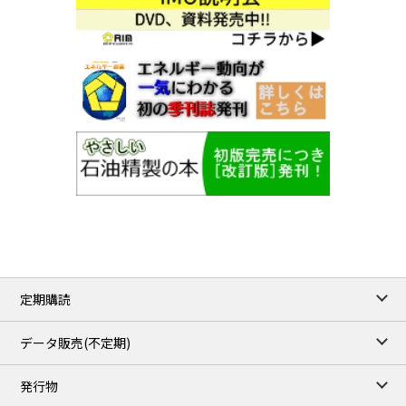
26.87
-0.27
East Area Peakload/Aug
「債務管理リポート2026」電子書籍版を公開しました
(2026/08/03 財務
24.89
-0.21
West Area Peakload/Aug
省：新着RSS)
令和8年度 6月末租税及び印紙収入、収入額調
(2026/08/03 財務省：新着
TOCOM Electricity(Close)
/07 Aug 2026
RSS)
21.48
-0.27
East Area Baseload/Aug
人事異動(令和8年8月3日)
(2026/08/03 財務省：新着RSS)
18.81
-0.40
West Area Baseload/Aug
2026年11月１日からの託送料金見直しを電気料金へ反映するとと…
26.87
-0.27
East Area Peakload/Aug
(2026/08/03 九州電力株式会社プレスリリース)
24.89
-0.21
West Area Peakload/Aug
主要人事異動に関するお知らせ
(2026/08/03 【住友商事】 最新情報 ニュー
ス・トピックス（RSS2.0）)
定期購読
データ販売(不定期)
発行物