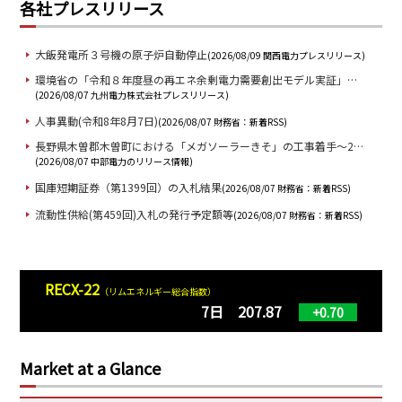
各社プレスリリース
大飯発電所３号機の原子炉自動停止
(2026/08/09 関西電力プレスリリース)
環境省の「令和８年度昼の再エネ余剰電力需要創出モデル実証」…
(2026/08/07 九州電力株式会社プレスリリース)
人事異動(令和8年8月7日)
(2026/08/07 財務省：新着RSS)
長野県木曽郡木曽町における「メガソーラーきそ」の工事着手～2…
(2026/08/07 中部電力のリリース情報)
国庫短期証券（第1399回）の入札結果
(2026/08/07 財務省：新着RSS)
流動性供給(第459回)入札の発行予定額等
(2026/08/07 財務省：新着RSS)
国庫短期証券（第1399回）の入札発行
(2026/08/07 財務省：新着RSS)
人事関連AIの活用で「第11回 HRテクノロジー大賞」 最高位の「…
(2026/08/07 東京ガス ：プレスリリース)
RECX-22
（リムエネルギー総合指数）
入札、落札結果情報（工事等）
7日 207.87
(2026/08/07 財務省：新着RSS)
+0.70
国債金利情報(令和8年8月6日)
(2026/08/07 財務省：新着RSS)
外国為替平衡操作の実施状況(令和8年4月～令和8年6月)
(2026/08/07 財務
Market at a Glance
省：新着RSS)
令和8年熊本地震で発生した被害に対する支援について
(2026/08/07 伊藤