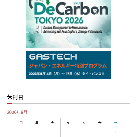
財務省：新着RSS)
Chukyo
/16:05/JST
国庫短期証券（第1398回）の入札発行
(2026/08/06 財務省：新着RSS)
大和製罐製ミニボトル缶に、低CO₂アルミ製品「Kobenable® Alumi…
97,000
0
Gasoline/Sep
(2026/08/06 神戸製鋼所プレスリリース)
105,000
0
Kerosene/Sep
対外及び対内証券売買契約等の状況(週次・指定報告機関ベース)
Exchange Rate
/16:00/JST
(2026/08/06 財務省：新着RSS)
2027年3月期 第1四半期決算短信〔IFRS〕(連結)（公認会計士等に…
159.64
-0.85
TTS
(2026/08/06 伊藤忠エネクス株式会社 ニュースリリース)
158.35
0.17
Inter Bank
第547回日本高速道路保有・債務返済機構債券（ソーシャルボンド…
(2026/08/05 財務省：新着RSS)
NYMEX close
/06 Aug 2026
「2027年3月期 第1四半期決算短信」を掲載しました
(2026/08/05 神戸製
77.29
2.07
WTI/Sep
鋼所プレスリリース)
2.9385
0.0997
RBOB/Sep
被災中小企業・小規模事業者等の既往債務の負担軽減に係る対応…
3.8820
0.0858
No.2/Sep
(2026/08/05 財務省：新着RSS)
休刊日
2.640
-0.048
Natural Gas/Sep
10年物価連動国債（8月債）の発行予定額等（令和8年8月5日公表）
(2026/08/05 財務省：新着RSS)
ICE close
/06 Aug 2026
2026年8月
個人向け国債の発行条件等
(2026/08/05 財務省：新着RSS)
82.49
3.04
Brent/Oct
日
月
火
水
木
金
土
2026年度(2027年3月期) 第1四半期 決算説明会の質疑応答を掲載…
1,172.75
2.50
Gasoil/Aug
(2026/08/05 丸紅 IRニュース)
-
-
-
-
-
-
1
55.769
3.365
TTF/Sep
片山財務大臣兼内閣府特命担当大臣閣議後記者会見の概要(令和8…