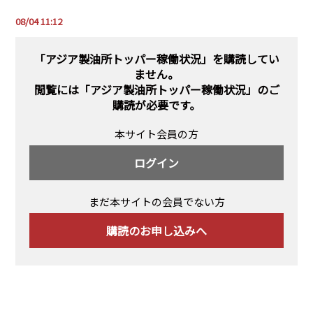
PRA原則
08/04 11:12
Q & A
English Website
「アジア製油所トッパー稼働状況」を購読してい
会社概要
瑞姆亜太能源諮問(北京)
ません。
お問い合わせ
Rim Energy Media(韓国語)
閲覧には
「アジア製油所トッパー稼働状況」のご
年間休刊日
購読
が必要です。
サイトマップ
本サイト会員の方
採用情報
ログイン
まだ本サイトの会員でない方
購読のお申し込みへ