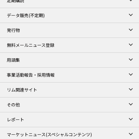
定期購読
1,170.25
34.25
Gasoil/Aug
52.404
-3.517
TTF/Sep
データ販売(不定期)
TOCOM close
/06 Aug 2026
発行物
99,000
0
Gasoline/Sep
106,000
0
Kerosene/Sep
無料メールニュース登録
104,900
-200
Gasoil/Sep
76,500
800
ME Crude/Aug
用語集
Chukyo close
/06 Aug 2026
97,000
0
事業活動報告・採用情報
Gasoline/Sep
105,000
0
Kerosene/Sep
リム関連サイト
JEPX
/07 Aug 2026
23.08
-0.36
DA-24/Index.
その他
24.95
-0.79
DA-DT/Index.
23.70
1.20
DA-PT/Index.
レポート
TOCOM Electricity
/16:05/JST
マーケットニュース
(スペシャルコンテンツ)