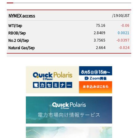
NYMEX access
/19:00/JST
75.16
-0.06
WTI/Sep
2.8409
0.0021
RBOB/Sep
3.7565
-0.0397
No.2 Oil/Sep
2.664
-0.024
Natural Gas/Sep
ICE electronic
/19:00/JST
79.46
0.01
Brent/Oct
1,146.75
-23.50
Gasoil/Aug
54.520
2.116
TTF/Sep
Dubai Swap
/17:30/JST
77.43
-2.10
Dubai Swap/Aug
TOCOM
/16:05/JST
99,000
0
Gasoline/Sep
106,000
0
Kerosene/Sep