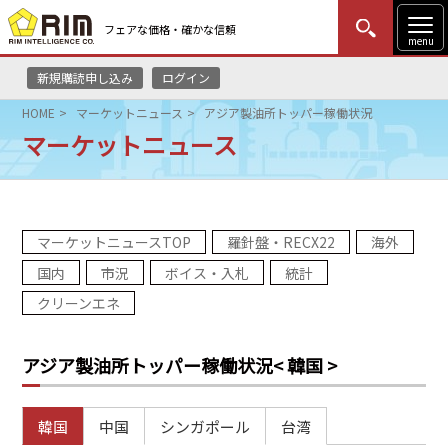
フェアな価格・確かな信頼
menu
新規購読申し込み
ログイン
MENU
更新
はじめての方
ログイン
HOME
マーケットニュース
アジア製油所トッパー稼働状況
マーケットニュース
HOME
マーケットニュース
マーケットニュースTOP
羅針盤・RECX22
海外
リムレポート
国内
市況
ボイス・入札
統計
メソドロジー
クリーンエネ
研修・セミナー
アジア製油所トッパー稼働状況
< 韓国 >
コンサルティング
韓国
中国
シンガポール
台湾