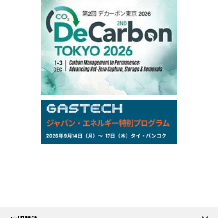
104,900
-200
Gasoil/Sep
76,500
800
ME Crude/Aug
Chukyo
/16:05/JST
97,000
0
Gasoline/Sep
105,000
0
Kerosene/Sep
Exchange Rate
/16:00/JST
158.79
-0.23
TTS
157.82
-0.10
Inter Bank
NYMEX close
/05 Aug 2026
75.22
-0.55
WTI/Sep
2.8388
-0.0134
RBOB/Sep
3.7962
0.0257
No.2/Sep
2.688
0.006
Natural Gas/Sep
ICE close
/05 Aug 2026
79.45
0.09
Brent/Oct