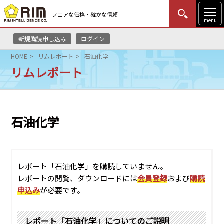
フェアな価格・確かな信頼
menu
新規購読申し込み
ログイン
MENU
更新
はじめての方
ログイン
HOME
リムレポート
石油化学
リムレポート
HOME
マーケットニュース
石油化学
リムレポート
メソドロジー
レポート「石油化学」を購読していません。
研修・セミナー
レポートの閲覧、ダウンロードには
会員登録
および
購読
申込み
が必要です。
コンサルティング
レポート「石油化学」についてのご説明