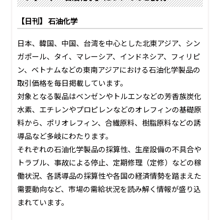
PRA原則
【日刊】 石油化学
Q & A
English Website
日本、韓国、中国、台湾を中心とした北東アジア、シン
会社概要
瑞姆亜太能源諮問(北京)
ガポール、タイ、マレーシア、インドネシア、フィリピ
お問い合わせ
Rim Energy Media(韓国語)
ン、ベトナムなどの東南アジアにおける石油化学製品の
年間休刊日
取引価格を毎日掲載しています。
サイトマップ
対象となる製品はベンゼンやトルエンなどの芳香族炭化
採用情報
水素、エチレンやプロピレンなどのオレフィンの基礎原
料から、ポリオレフィン、合繊原料、樹脂原料などの誘
導品など多岐にわたります。
それぞれの石油化学製品の採算性、生産設備の不具合や
トラブル、事故による停止、定期修理（定修）などの稼
働状況、各誘導品の採算性や各国の経済情勢を踏まえた
需要動向など、市場の需給状況を読み解く情報が盛り込
まれています。