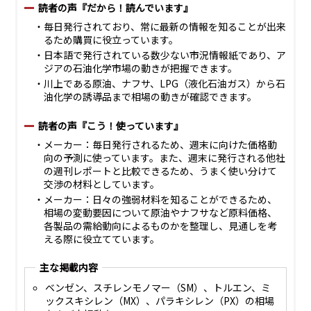
読者の声『だから！読んでいます』
・毎日発行されており、常に最新の情報を知ることが出来
るため購買に役立っています。
・日本語で発行されている数少ない市況情報紙であり、ア
ジアの石油化学市場の動きが把握できます。
・川上である原油、ナフサ、LPG（液化石油ガス）から石
油化学の誘導品まで相場の動きが確認できます。
読者の声『こう！使っています』
・メーカー：毎日発行されるため、週末に向けた価格動
向の予測に使っています。また、週末に発行される他社
の週刊レポートと比較できるため、うまく使い分けて
交渉の材料としています。
・メーカー：日々の強弱材料を知ることができるため、
相場の変動要因について原油やナフサなど原料価格、
各製品の需給動向によるものかを整理し、見通しを考
える際に役立てています。
主な掲載内容
ベンゼン、スチレンモノマー（SM）、トルエン、ミ
ックスキシレン（MX）、パラキシレン（PX）の相場