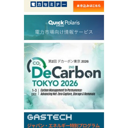
58.350
2.806
TTF/Sep
Dubai Swap
/17:30/JST
78.39
0.64
Dubai Swap/Aug
TOCOM
/16:05/JST
99,000
0
Gasoline/Sep
106,000
0
Kerosene/Sep
105,500
100
Gasoil/Sep
79,550
1,680
ME Crude/Aug
Chukyo
/16:05/JST
97,000
0
Gasoline/Sep
105,000
0
Kerosene/Sep
Exchange Rate
/16:00/JST
158.98
0.66
TTS
158.37
-0.43
Inter Bank
NYMEX close
/07 Aug 2026