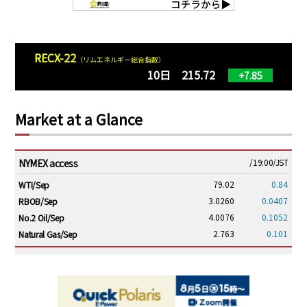
RECX-22
（リムエネルギー総合指数）
10日 215.72
+7.85
Market at a Glance
NYMEX access
/19:00/JST
79.02
0.84
WTI/Sep
3.0260
0.0407
RBOB/Sep
4.0076
0.1052
No.2 Oil/Sep
2.763
0.101
Natural Gas/Sep
ICE electronic
/19:00/JST
84.54
0.99
Brent/Oct
1,224.25
27.25
Gasoil/Aug