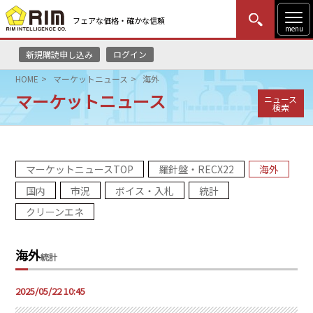
フェアな価格・確かな信頼
menu
新規購読申し込み
ログイン
MENU
更新
はじめての方
ログイン
HOME
マーケットニュース
海外
マーケットニュース
ニュース
HOME
検索
マーケットニュース
マーケットニュースTOP
羅針盤・RECX22
海外
リムレポート
国内
市況
ボイス・入札
統計
メソドロジー
クリーンエネ
研修・セミナー
海外
統計
コンサルティング
2025/05/22 10:45