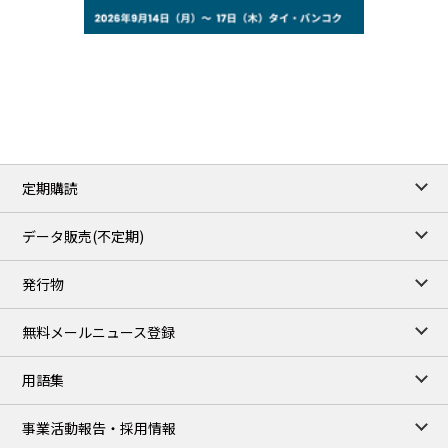
78.18
0.89
WTI/Sep
2.9853
0.0468
RBOB/Sep
3.9024
0.0204
No.2/Sep
2.662
0.022
Natural Gas/Sep
ICE close
/07 Aug 2026
83.55
1.06
Brent/Oct
定期購読
1,197.00
24.25
Gasoil/Aug
55.544
-0.225
TTF/Sep
データ販売(不定期)
TOCOM close
/10 Aug 2026
発行物
99,000
0
Gasoline/Sep
106,000
0
Kerosene/Sep
無料メールニュース登録
105,500
100
Gasoil/Sep
79,550
1,680
ME Crude/Aug
用語集
Chukyo close
/10 Aug 2026
97,000
0
事業活動報告・採用情報
Gasoline/Sep