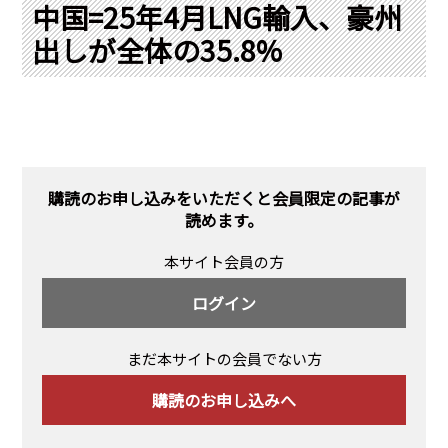
PRA原則
中国=25年4月LNG輸入、豪州
出しが全体の35.8%
Q & A
English Website
会社概要
瑞姆亜太能源諮問(北京)
お問い合わせ
Rim Energy Media(韓国語)
年間休刊日
サイトマップ
購読のお申し込みをいただくと会員限定の記事が
採用情報
読めます。
本サイト会員の方
ログイン
まだ本サイトの会員でない方
購読のお申し込みへ