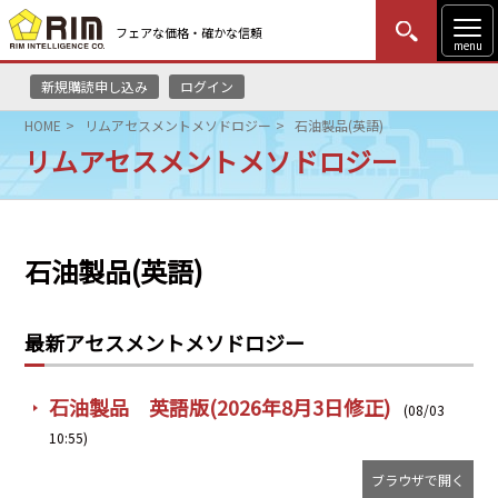
フェアな価格・確かな信頼
menu
新規購読申し込み
ログイン
MENU
更新
はじめての方
ログイン
HOME
リムアセスメントメソドロジー
石油製品(英語)
リムアセスメントメソドロジー
HOME
マーケットニュース
石油製品(英語)
リムレポート
メソドロジー
最新アセスメントメソドロジー
研修・セミナー
石油製品 英語版(2026年8月3日修正)
(08/03
コンサルティング
10:55)
ブラウザで開く