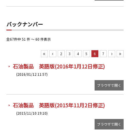
PRA原則
Q & A
English Website
バックナンバー
会社概要
瑞姆亜太能源諮問(北京)
お問い合わせ
Rim Energy Media(韓国語)
全67件中 51 件 ～ 60 件表示
年間休刊日
サイトマップ
«
‹
›
»
2
3
4
5
6
7
採用情報
石油製品 英語版(2016年1月12日修正)
(2016/01/12 11:57)
ブラウザで開く
石油製品 英語版(2015年11月2日修正)
(2015/11/10 19:10)
ブラウザで開く