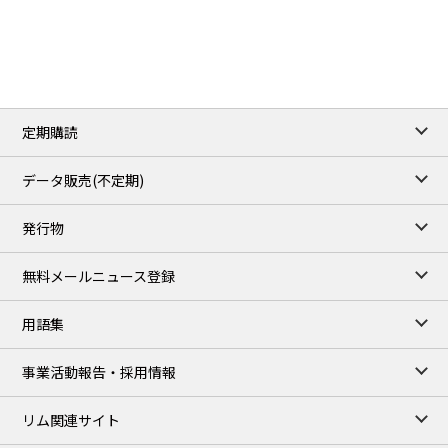
3.8820
0.0858
No.2/Sep
2.640
-0.048
Natural Gas/Sep
ICE close
/06 Aug 2026
82.49
3.04
Brent/Oct
定期購読
1,172.75
2.50
Gasoil/Aug
55.769
3.365
TTF/Sep
データ販売(不定期)
TOCOM close
/07 Aug 2026
発行物
99,000
0
Gasoline/Sep
106,000
0
Kerosene/Sep
無料メールニュース登録
105,400
500
Gasoil/Sep
77,870
1,370
ME Crude/Aug
用語集
Chukyo close
/07 Aug 2026
97,000
0
事業活動報告・採用情報
Gasoline/Sep
105,000
0
Kerosene/Sep
リム関連サイト
JEPX
/08 Aug 2026