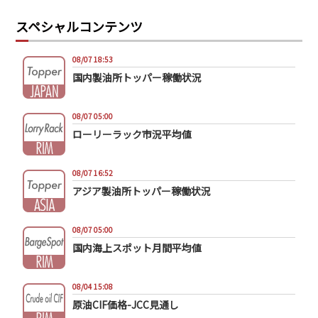
PRA原則
スペシャルコンテンツ
Q & A
English Website
08/07 18:53
会社概要
瑞姆亜太能源諮問(北京)
国内製油所トッパー稼働状況
お問い合わせ
Rim Energy Media(韓国語)
年間休刊日
08/07 05:00
サイトマップ
ローリーラック市況平均値
採用情報
08/07 16:52
アジア製油所トッパー稼働状況
08/07 05:00
国内海上スポット月間平均値
08/04 15:08
原油CIF価格-JCC見通し