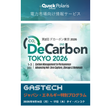
77.75
0.32
Dubai Swap/Aug
TOCOM
/16:05/JST
99,000
0
Gasoline/Sep
106,000
0
Kerosene/Sep
105,400
500
Gasoil/Sep
77,870
1,370
ME Crude/Aug
Chukyo
/16:05/JST
97,000
0
Gasoline/Sep
105,000
0
Kerosene/Sep
Exchange Rate
/16:00/JST
159.64
-0.85
TTS
158.35
0.17
Inter Bank
NYMEX close
/06 Aug 2026
77.29
2.07
WTI/Sep
2.9385
0.0997
RBOB/Sep