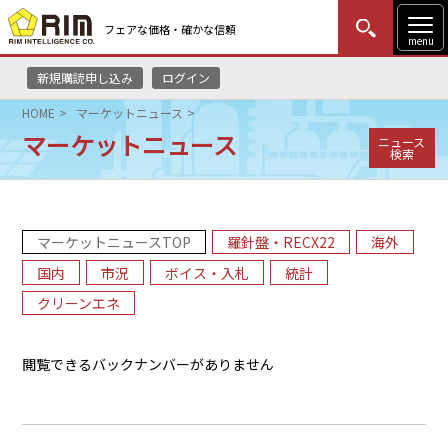
フェアな価格・確かな信頼
menu
新規購読申し込み
ログイン
MENU
更新
はじめての方
ログイン
HOME
マーケットニュース
マーケットニュース
ニュース
HOME
検索
マーケットニュース
マーケットニュースTOP
羅針盤・RECX22
海外
リムレポート
国内
市況
ボイス・入札
統計
メソドロジー
クリーンエネ
研修・セミナー
閲覧できるバックナンバーがありません
コンサルティング