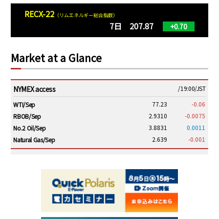
RECX-22
（リムエネルギー総合指数）
7日 207.87
+0.70
Market at a Glance
NYMEX access
/19:00/JST
77.23
-0.06
WTI/Sep
2.9310
-0.0075
RBOB/Sep
3.8831
0.0011
No.2 Oil/Sep
2.639
-0.001
Natural Gas/Sep
ICE electronic
/19:00/JST
82.31
-0.18
Brent/Oct
1,191.25
18.50
Gasoil/Aug
56.070
0.301
TTF/Sep
Dubai Swap
/17:30/JST