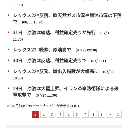
11:30)
レックス22=反落、欧天然ガス市況や原油市況の下落
で
(08/03 10:30)
31日 原油は続落、利益確定売りが先行
(07/31
11:30)
レックス22=続伸、原油高で
(07/31 09:38)
30日 原油は反落、利益確定売りで
(07/30 11:30)
レックス22=反発、輸出入指数が大幅高に
(07/30
10:38)
29日 原油は大幅上昇、イラン革命防衛隊による米
軍攻撃で
(07/29 11:30)
※3ヶ月前までのバックナンバーが表示されます
›
»
1
2
3
4
5
6
7
8
9