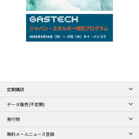
Exchange Rate
/16:00/JST
159.64
-0.85
TTS
158.35
0.17
Inter Bank
NYMEX close
/06 Aug 2026
77.29
2.07
WTI/Sep
2.9385
0.0997
RBOB/Sep
3.8820
0.0858
No.2/Sep
2.640
-0.048
Natural Gas/Sep
ICE close
/06 Aug 2026
82.49
3.04
Brent/Oct
定期購読
1,172.75
2.50
Gasoil/Aug
55.769
3.365
TTF/Sep
データ販売(不定期)
TOCOM close
/07 Aug 2026
発行物
99,000
0
Gasoline/Sep
106,000
0
Kerosene/Sep
無料メールニュース登録
105,400
500
Gasoil/Sep