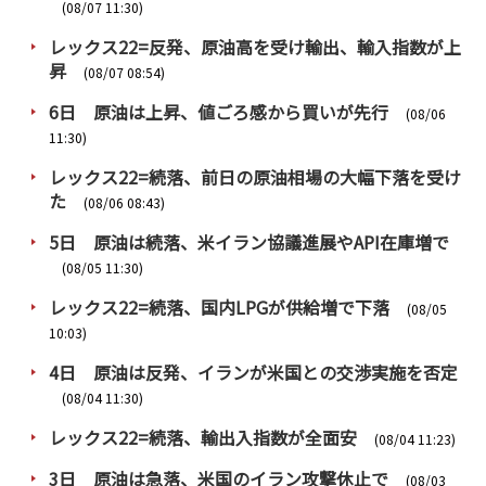
PRA原則
(08/07 11:30)
レックス22=反発、原油高を受け輸出、輸入指数が上
Q & A
English Website
昇
(08/07 08:54)
会社概要
瑞姆亜太能源諮問(北京)
6日 原油は上昇、値ごろ感から買いが先行
(08/06
お問い合わせ
Rim Energy Media(韓国語)
11:30)
年間休刊日
レックス22=続落、前日の原油相場の大幅下落を受け
サイトマップ
た
(08/06 08:43)
採用情報
5日 原油は続落、米イラン協議進展やAPI在庫増で
(08/05 11:30)
レックス22=続落、国内LPGが供給増で下落
(08/05
10:03)
4日 原油は反発、イランが米国との交渉実施を否定
(08/04 11:30)
レックス22=続落、輸出入指数が全面安
(08/04 11:23)
3日 原油は急落、米国のイラン攻撃休止で
(08/03