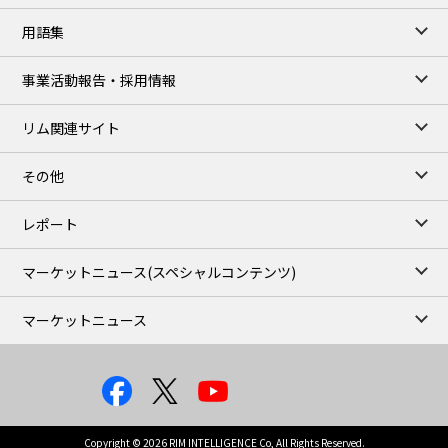
77,870
1,370
ME Crude/Aug
用語集
Chukyo close
/07 Aug 2026
97,000
0
事業活動報告・採用情報
Gasoline/Sep
105,000
0
Kerosene/Sep
リム関連サイト
JEPX
/08 Aug 2026
19.06
-4.02
DA-24/Index.
その他
18.75
-6.20
DA-DT/Index.
15.22
-8.48
DA-PT/Index.
レポート
TOCOM Electricity
/16:05/JST
マーケットニュース
(スペシャルコンテンツ)
21.48
-0.27
East Area Baseload/Aug
18.81
-0.40
West Area Baseload/Aug
マーケットニュース
26.87
-0.27
East Area Peakload/Aug
24.89
-0.21
West Area Peakload/Aug
TOCOM Electricity(Close)
/07 Aug 2026
21.48
-0.27
East Area Baseload/Aug
Copyright © 2026 RIM INTELLIGENCE Co, All Rights Reserved.