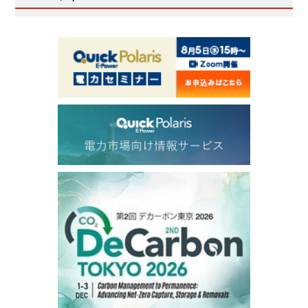
ICE electronic
/19:00/JST
82.31
-0.18
Brent/Oct
1,191.25
18.50
Gasoil/Aug
56.070
0.301
TTF/Sep
Dubai Swap
/17:30/JST
77.75
0.32
Dubai Swap/Aug
TOCOM
/16:05/JST
99,000
0
Gasoline/Sep
106,000
0
Kerosene/Sep
105,400
500
Gasoil/Sep
77,870
1,370
ME Crude/Aug
Chukyo
/16:05/JST
97,000
0
Gasoline/Sep
105,000
0
Kerosene/Sep