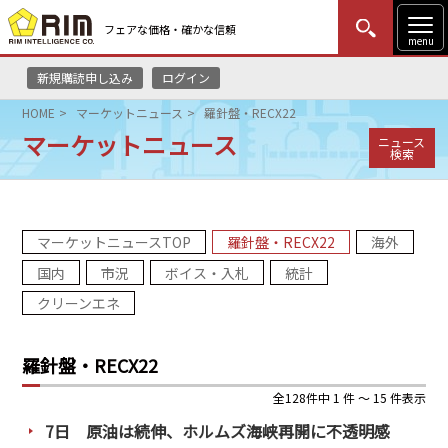
フェアな価格・確かな信頼
menu
新規購読申し込み
ログイン
MENU
更新
はじめての方
ログイン
HOME
マーケットニュース
羅針盤・RECX22
マーケットニュース
ニュース
HOME
検索
マーケットニュース
マーケットニュースTOP
羅針盤・RECX22
海外
リムレポート
国内
市況
ボイス・入札
統計
メソドロジー
クリーンエネ
研修・セミナー
羅針盤・RECX22
コンサルティング
全128件中 1 件 ～ 15 件表示
7日 原油は続伸、ホルムズ海峡再開に不透明感