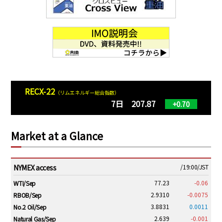
RECX-22
（リムエネルギー総合指数）
7日 207.87
+0.70
Market at a Glance
NYMEX access
/19:00/JST
77.23
-0.06
WTI/Sep
2.9310
-0.0075
RBOB/Sep
3.8831
0.0011
No.2 Oil/Sep
2.639
-0.001
Natural Gas/Sep