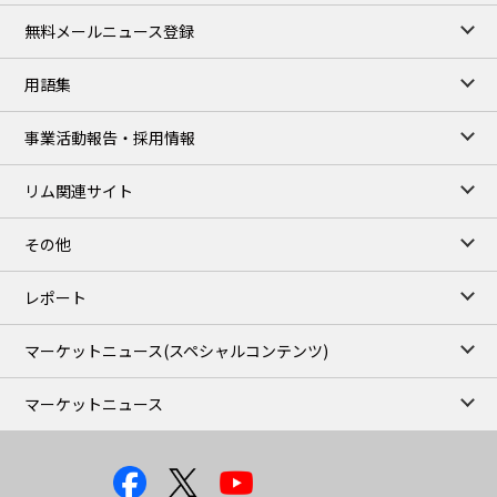
106,000
0
Kerosene/Sep
無料メールニュース登録
105,400
500
Gasoil/Sep
77,870
1,370
ME Crude/Aug
用語集
Chukyo close
/07 Aug 2026
97,000
0
事業活動報告・採用情報
Gasoline/Sep
105,000
0
Kerosene/Sep
リム関連サイト
JEPX
/08 Aug 2026
19.06
-4.02
DA-24/Index.
その他
18.75
-6.20
DA-DT/Index.
15.22
-8.48
DA-PT/Index.
レポート
TOCOM Electricity
/16:05/JST
マーケットニュース
(スペシャルコンテンツ)
21.48
-0.27
East Area Baseload/Aug
18.81
-0.40
West Area Baseload/Aug
マーケットニュース
26.87
-0.27
East Area Peakload/Aug
24.89
-0.21
West Area Peakload/Aug
TOCOM Electricity(Close)
/07 Aug 2026