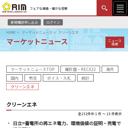
フェアな価格・確かな信頼
menu
新規購読申し込み
ログイン
MENU
更新
はじめての方
ログイン
HOME
マーケットニュース
クリーンエネ
マーケットニュース
ニュース
HOME
検索
マーケットニュース
マーケットニュースTOP
羅針盤・RECX22
海外
リムレポート
国内
市況
ボイス・入札
統計
メソドロジー
クリーンエネ
研修・セミナー
クリーンエネ
コンサルティング
全152件中 1 件 ～ 15 件表示
日立=蓄電所の再エネ電力、環境価値の証明・売電で