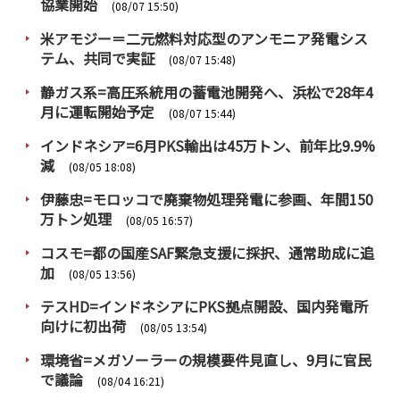
協業開始
PRA原則
(08/07 15:50)
米アモジー＝二元燃料対応型のアンモニア発電シス
Q & A
English Website
テム、共同で実証
(08/07 15:48)
会社概要
瑞姆亜太能源諮問(北京)
静ガス系=高圧系統用の蓄電池開発へ、浜松で28年4
お問い合わせ
Rim Energy Media(韓国語)
月に運転開始予定
(08/07 15:44)
年間休刊日
インドネシア=6月PKS輸出は45万トン、前年比9.9%
サイトマップ
減
(08/05 18:08)
採用情報
伊藤忠=モロッコで廃棄物処理発電に参画、年間150
万トン処理
(08/05 16:57)
コスモ=都の国産SAF緊急支援に採択、通常助成に追
加
(08/05 13:56)
テスHD=インドネシアにPKS拠点開設、国内発電所
向けに初出荷
(08/05 13:54)
環境省=メガソーラーの規模要件見直し、9月に官民
で議論
(08/04 16:21)