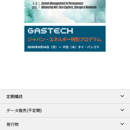
105,000
0
Kerosene/Sep
Exchange Rate
/16:00/JST
159.64
-0.85
TTS
158.35
0.17
Inter Bank
NYMEX close
/06 Aug 2026
77.29
2.07
WTI/Sep
2.9385
0.0997
RBOB/Sep
3.8820
0.0858
No.2/Sep
2.640
-0.048
Natural Gas/Sep
ICE close
/06 Aug 2026
82.49
3.04
Brent/Oct
定期購読
1,172.75
2.50
Gasoil/Aug
55.769
3.365
TTF/Sep
データ販売(不定期)
TOCOM close
/07 Aug 2026
発行物
99,000
0
Gasoline/Sep