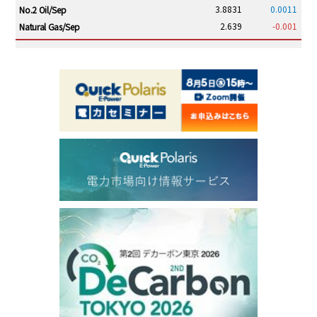
3.8831
0.0011
No.2 Oil/Sep
2.639
-0.001
Natural Gas/Sep
ICE electronic
/19:00/JST
82.31
-0.18
Brent/Oct
1,191.25
18.50
Gasoil/Aug
56.070
0.301
TTF/Sep
Dubai Swap
/17:30/JST
77.75
0.32
Dubai Swap/Aug
TOCOM
/16:05/JST
99,000
0
Gasoline/Sep
106,000
0
Kerosene/Sep
105,400
500
Gasoil/Sep
77,870
1,370
ME Crude/Aug
Chukyo
/16:05/JST
97,000
0
Gasoline/Sep