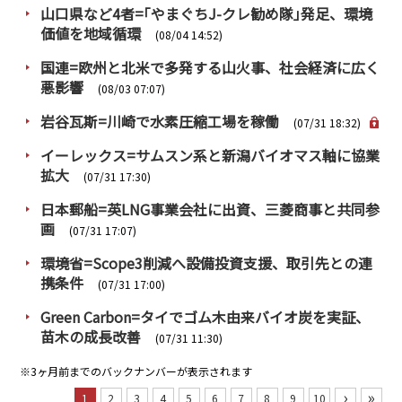
山口県など4者=｢やまぐちJ-クレ勧め隊｣発足、環境
価値を地域循環
(08/04 14:52)
国連=欧州と北米で多発する山火事、社会経済に広く
悪影響
(08/03 07:07)
岩谷瓦斯=川崎で水素圧縮工場を稼働
(07/31 18:32)
イーレックス=サムスン系と新潟バイオマス軸に協業
拡大
(07/31 17:30)
日本郵船=英LNG事業会社に出資、三菱商事と共同参
画
(07/31 17:07)
環境省=Scope3削減へ設備投資支援、取引先との連
携条件
(07/31 17:00)
Green Carbon=タイでゴム木由来バイオ炭を実証、
苗木の成長改善
(07/31 11:30)
※3ヶ月前までのバックナンバーが表示されます
›
»
1
2
3
4
5
6
7
8
9
10