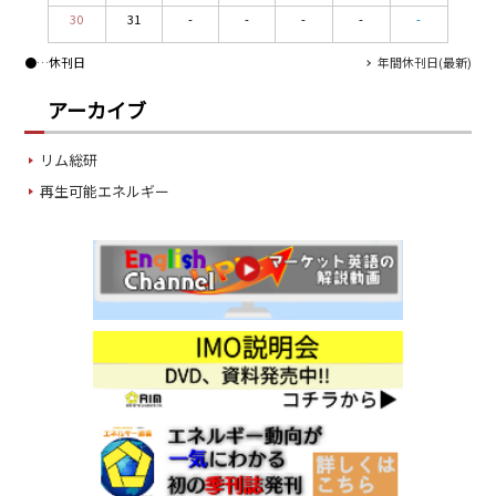
30
31
-
-
-
-
-
●
…休刊日
年間休刊日(最新)
アーカイブ
リム総研
再生可能エネルギー