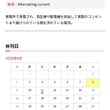
PRA原則
英語：
Alternating current
Q & A
English Website
発電所で発電され、高圧線や配電線を経由して家庭のコンセン
会社概要
瑞姆亜太能源諮問(北京)
トまで届けられている間を流れている電流。
お問い合わせ
Rim Energy Media(韓国語)
年間休刊日
サイトマップ
休刊日
採用情報
2026年8月
日
月
火
水
木
金
土
-
-
-
-
-
-
1
2
3
4
5
6
7
8
9
10
11
12
13
14
15
16
17
18
19
20
21
22
23
24
25
26
27
28
29