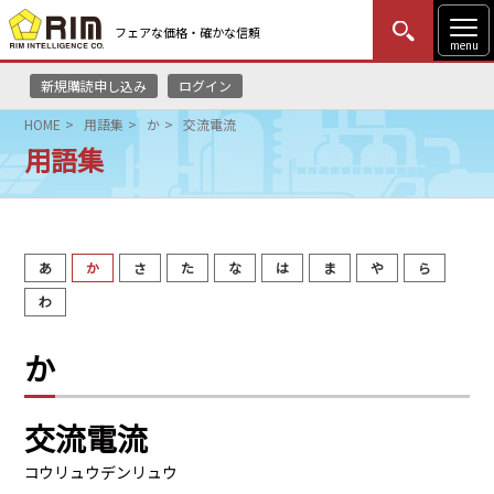
フェアな価格・確かな信頼
menu
新規購読申し込み
ログイン
MENU
更新
はじめての方
ログイン
HOME
用語集
か
交流電流
用語集
HOME
マーケットニュース
あ
か
さ
た
な
は
ま
や
ら
リムレポート
わ
メソドロジー
か
研修・セミナー
交流電流
コンサルティング
コウリュウデンリュウ