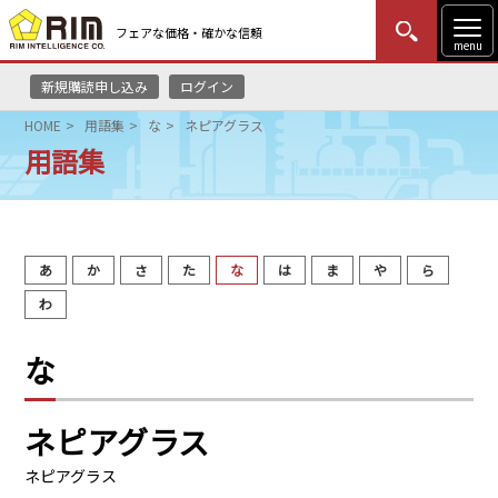
フェアな価格・確かな信頼
menu
新規購読申し込み
ログイン
MENU
更新
はじめての方
ログイン
HOME
用語集
な
ネピアグラス
用語集
HOME
マーケットニュース
あ
か
さ
た
な
は
ま
や
ら
リムレポート
わ
メソドロジー
な
研修・セミナー
ネピアグラス
コンサルティング
ネピアグラス