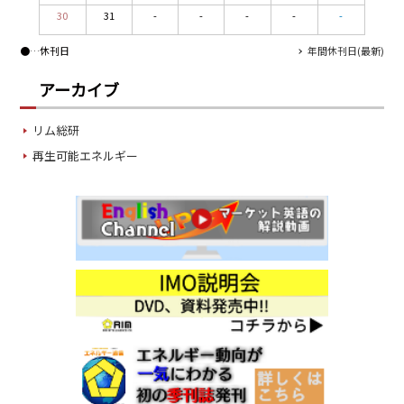
30
31
-
-
-
-
-
●
…休刊日
年間休刊日(最新)
アーカイブ
リム総研
再生可能エネルギー