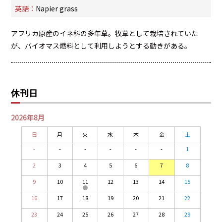
PRA原則
英語：
Napier grass
Q & A
English Website
アフリカ原産のイネ科の多年草。牧草として栽培されていた
会社概要
瑞姆亜太能源諮問(北京)
が、バイオマス燃料として利用しようとする動きがある。
お問い合わせ
Rim Energy Media(韓国語)
年間休刊日
サイトマップ
休刊日
採用情報
2026年8月
日
月
火
水
木
金
土
-
-
-
-
-
-
1
2
3
4
5
6
7
8
9
10
11
12
13
14
15
16
17
18
19
20
21
22
23
24
25
26
27
28
29