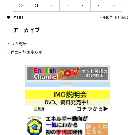
30
31
-
-
-
-
-
●
…休刊日
年間休刊日(最新)
アーカイブ
リム総研
再生可能エネルギー