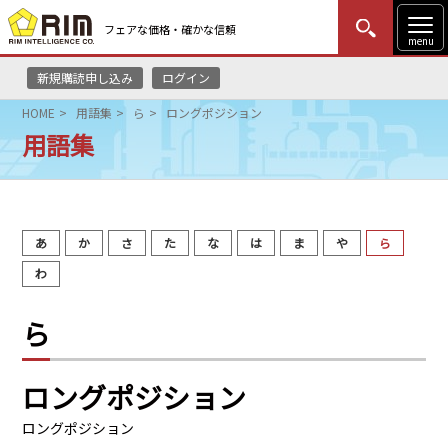
フェアな価格・確かな信頼
menu
新規購読申し込み
ログイン
MENU
更新
はじめての方
ログイン
HOME
用語集
ら
ロングポジション
用語集
HOME
マーケットニュース
あ
か
さ
た
な
は
ま
や
ら
リムレポート
わ
メソドロジー
ら
研修・セミナー
ロングポジション
コンサルティング
ロングポジション