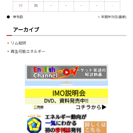
30
31
-
-
-
-
-
●
…休刊日
年間休刊日(最新)
アーカイブ
リム総研
再生可能エネルギー