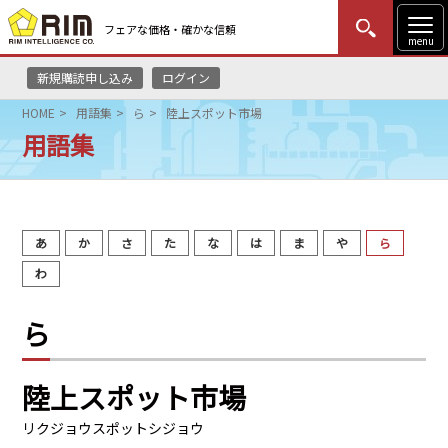
フェアな価格・確かな信頼
menu
新規購読申し込み
ログイン
MENU
更新
はじめての方
ログイン
HOME
用語集
ら
陸上スポット市場
用語集
HOME
マーケットニュース
あ
か
さ
た
な
は
ま
や
ら
リムレポート
わ
メソドロジー
ら
研修・セミナー
陸上スポット市場
コンサルティング
リクジョウスポットシジョウ