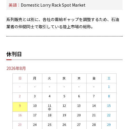
PRA原則
英語：
Domestic Lorry Rack Spot Market
Q & A
English Website
系列販売とは別に、各社の需給ギャップを調整するため、石油
会社概要
瑞姆亜太能源諮問(北京)
業者の仲間同士で取引している陸上市場の総称。
お問い合わせ
Rim Energy Media(韓国語)
年間休刊日
サイトマップ
休刊日
採用情報
2026年8月
日
月
火
水
木
金
土
-
-
-
-
-
-
1
2
3
4
5
6
7
8
9
10
11
12
13
14
15
16
17
18
19
20
21
22
23
24
25
26
27
28
29