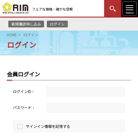
フェアな価格・確かな信頼
menu
新規購読申し込み
ログイン
MENU
更新
はじめての方
ログイン
HOME
ログイン
ログイン
HOME
マーケットニュース
会員ログイン
リムレポート
メソドロジー
ログインID：
研修・セミナー
パスワード：
コンサルティング
サインイン情報を記憶する