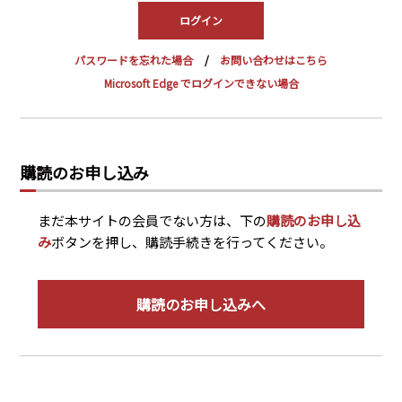
PRA原則
Q & A
English Website
パスワードを忘れた場合
お問い合わせはこちら
会社概要
瑞姆亜太能源諮問(北京)
Microsoft Edge でログインできない場合
お問い合わせ
Rim Energy Media(韓国語)
年間休刊日
サイトマップ
購読のお申し込み
採用情報
まだ本サイトの会員でない方は、下の
購読のお申し込
み
ボタンを押し、購読手続きを行ってください。
購読のお申し込みへ