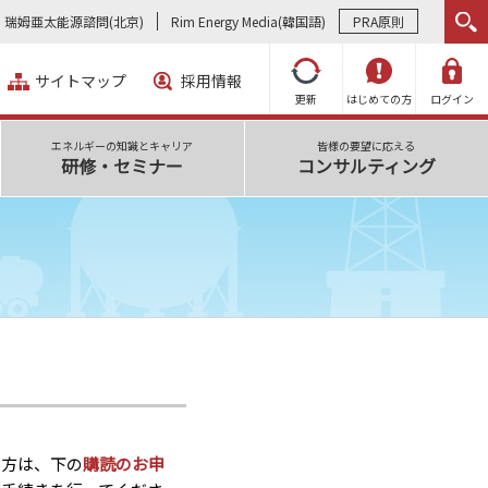
瑞姆亜太能源諮問(北京)
Rim Energy Media(韓国語)
PRA原則
サイトマップ
採用情報
更新
はじめての方
ログイン
エネルギーの知識とキャリア
皆様の要望に応える
研修・セミナー
コンサルティング
い方は、下の
購読のお申