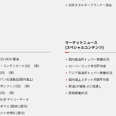
日本エネルギープランナー協会
マーケットニュース
(スペシャルコンテンツ)
SS VIEW 軽油
国内製油所トッパー稼働状況
・コンデンセート(日)
(英)
ローリーラック市況平均値
(日)
(英)
アジア製油所トッパー稼働状況
パン石油製品(国内海上)
国内海上スポット月間平均値
オレフィン(日)
(英)
原油CIF価格-JCC見通し
(日)
(英)
原発稼働状況
化学 デイリーデータ
オマス (固体) (週刊)
バイオ燃料 (週刊)