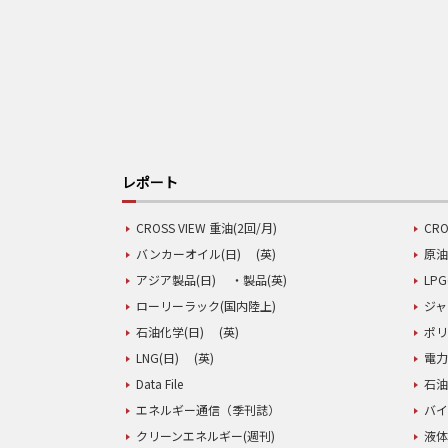
レポート
CROSS VIEW 重油(2回/月)
CRO
バンカーオイル(日)
(英)
原油
アジア製品(日)
・製品(英)
LPG
ローリーラック(国内陸上)
ジャ
石油化学(日)
(英)
ポリ
LNG(日)
(英)
電力
Data File
石油
エネルギー通信（季刊誌）
バイ
クリーンエネルギー(週刊)
液体