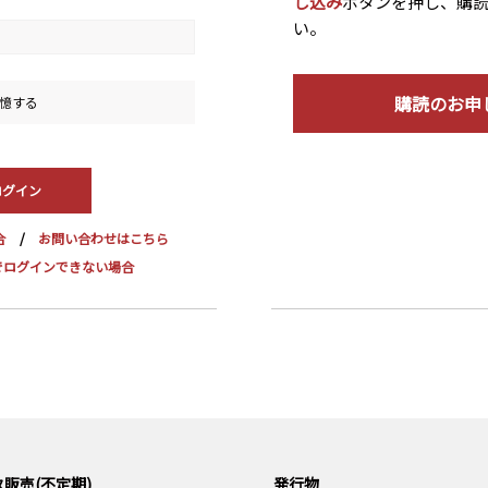
し込み
ボタンを押し、購
い。
購読のお申
憶する
合
お問い合わせはこちら
dge でログインできない場合
販売(不定期)
発行物