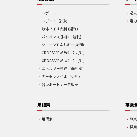
レポート
過去
レポート（試読）
電力
液体バイオ燃料 (週刊)
バイオマス (固体) (週刊)
クリーンエネルギー(週刊)
CROSS VIEW 軽油(2回/月)
CROSS VIEW 重油(2回/月)
エネルギー通信（季刊誌）
データファイル（旬刊）
各レポートデータ販売
用語集
事業
用語集
事
採