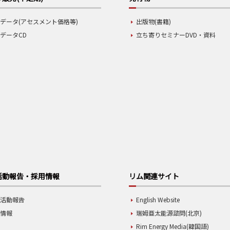
データ(アセスメント価格等)
出版物(書籍)
データCD
立ち寄りセミナーDVD・資料
活動報告・採用情報
リム関連サイト
業活動報告
English Website
用情報
瑞姆亜太能源諮問(北京)
Rim Energy Media(韓国語)