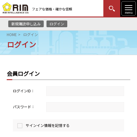
フェアな価格・確かな信頼
menu
新規購読申し込み
ログイン
MENU
更新
はじめての方
ログイン
HOME
ログイン
ログイン
HOME
マーケットニュース
会員ログイン
リムレポート
メソドロジー
ログインID：
研修・セミナー
パスワード：
コンサルティング
サインイン情報を記憶する