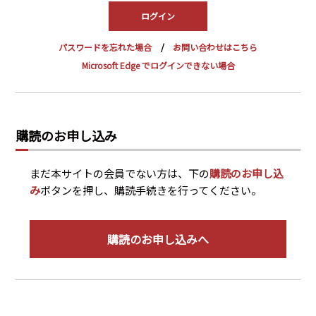
PRA原則
Q & A
English Website
パスワードを忘れた場合
お問い合わせはこちら
会社概要
瑞姆亜太能源諮問(北京)
Microsoft Edge でログインできない場合
お問い合わせ
Rim Energy Media(韓国語)
年間休刊日
サイトマップ
購読のお申し込み
採用情報
まだ本サイトの会員でない方は、下の
購読のお申し込
み
ボタンを押し、購読手続きを行ってください。
購読のお申し込みへ