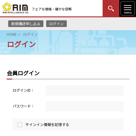
フェアな価格・確かな信頼
menu
新規購読申し込み
ログイン
MENU
更新
はじめての方
ログイン
HOME
ログイン
ログイン
HOME
マーケットニュース
会員ログイン
リムレポート
メソドロジー
ログインID：
研修・セミナー
パスワード：
コンサルティング
サインイン情報を記憶する