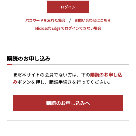
PRA原則
Q & A
English Website
パスワードを忘れた場合
お問い合わせはこちら
会社概要
瑞姆亜太能源諮問(北京)
Microsoft Edge でログインできない場合
お問い合わせ
Rim Energy Media(韓国語)
年間休刊日
サイトマップ
購読のお申し込み
採用情報
まだ本サイトの会員でない方は、下の
購読のお申し込
み
ボタンを押し、購読手続きを行ってください。
購読のお申し込みへ