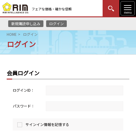
フェアな価格・確かな信頼
menu
新規購読申し込み
ログイン
MENU
更新
はじめての方
ログイン
HOME
ログイン
ログイン
HOME
マーケットニュース
会員ログイン
リムレポート
メソドロジー
ログインID：
研修・セミナー
パスワード：
コンサルティング
サインイン情報を記憶する