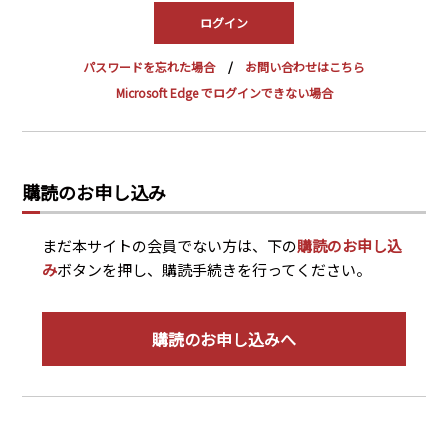
PRA原則
Q & A
English Website
パスワードを忘れた場合
お問い合わせはこちら
会社概要
瑞姆亜太能源諮問(北京)
Microsoft Edge でログインできない場合
お問い合わせ
Rim Energy Media(韓国語)
年間休刊日
サイトマップ
購読のお申し込み
採用情報
まだ本サイトの会員でない方は、下の
購読のお申し込
み
ボタンを押し、購読手続きを行ってください。
購読のお申し込みへ