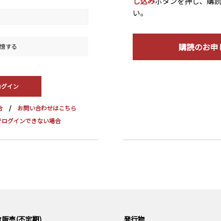
し込み
ボタンを押し、購
い。
購読のお申
憶する
合
お問い合わせはこちら
dge でログインできない場合
販売(不定期)
発行物