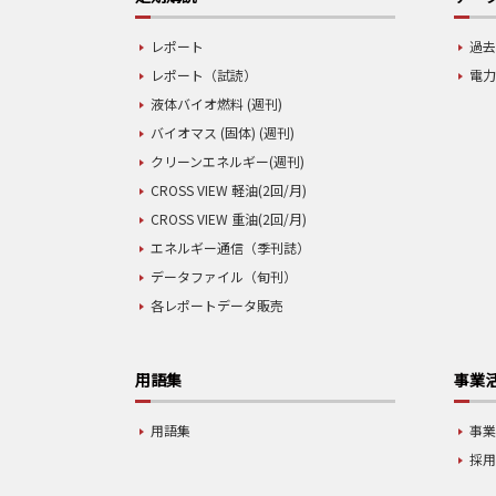
レポート
過去
レポート（試読）
電力
液体バイオ燃料 (週刊)
バイオマス (固体) (週刊)
クリーンエネルギー(週刊)
CROSS VIEW 軽油(2回/月)
CROSS VIEW 重油(2回/月)
エネルギー通信（季刊誌）
データファイル（旬刊）
各レポートデータ販売
用語集
事業
用語集
事
採