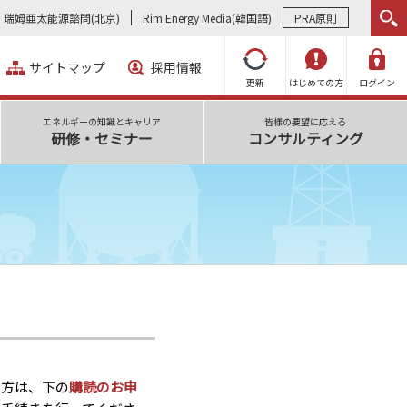
瑞姆亜太能源諮問(北京)
Rim Energy Media(韓国語)
PRA原則
サイトマップ
採用情報
更新
はじめての方
ログイン
エネルギーの知識とキャリア
皆様の要望に応える
研修・セミナー
コンサルティング
い方は、下の
購読のお申