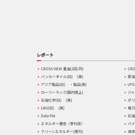
レポート
CROSS VIEW 重油(2回/月)
CRO
バンカーオイル(日)
(英)
原油
アジア製品(日)
・製品(英)
LPG
ローリーラック(国内陸上)
ジャ
石油化学(日)
(英)
ポリ
LNG(日)
(英)
電力
Data File
石油
エネルギー通信（季刊誌）
バイ
クリーンエネルギー(週刊)
液体