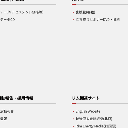
データ(アセスメント価格等)
出版物(書籍)
データCD
立ち寄りセミナーDVD・資料
活動報告・採用情報
リム関連サイト
業活動報告
English Website
用情報
瑞姆亜太能源諮問(北京)
Rim Energy Media(韓国語)