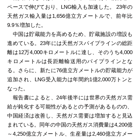
ペースで伸びており、
LNG
輸入も加速した。
23
年の
天然ガス輸入量は
1,656
億立方メートルで、前年比
9.9
％増加した。
中国は貯蔵能力を高めるため、貯蔵施設の増設も
進めている。
23
年には天然ガスパイプラインの総距
離は
12
万
4,000
キロメートルに達し、そのうち
4,000
キロメートルは長距離輸送用のパイプラインとな
る。さらに、新たに
76
億立方メートルの貯蔵能力が
追加され、
LNG
受入能力は年間約
1
億
2,000
万トンと
なった。
報告書によると、
24
年後半には世界の天然ガス需
給が鈍化する可能性があるとの予測があるものの、
中国経済は改善し、天然ガス需要は増加すると見込
まれている。同年の中国の天然ガス消費量は
4,200
億
～
4,250
億立方メートル、生産量は
2,460
億立方メー