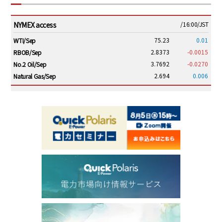
NYMEX access
/16:00/JST
75.23
0.01
WTI/Sep
2.8373
-0.0015
RBOB/Sep
3.7692
-0.0270
No.2 Oil/Sep
2.694
0.006
Natural Gas/Sep
ICE electronic
/16:00/JST
79.59
0.14
Brent/Oct
1,151.00
-19.25
Gasoil/Aug
54.115
1.711
TTF/Sep
Dubai Swap
/15:30/JST
77.06
-2.47
Dubai Swap/Aug
TOCOM
/16:05/JST
99,000
0
Gasoline/Sep
106,000
0
Kerosene/Sep