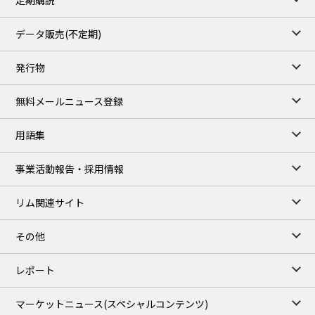
1,170.25
34.25
Gasoil/Aug
52.404
-3.517
TTF/Sep
データ販売(不定期)
TOCOM close
/06 Aug 2026
発行物
99,000
0
Gasoline/Sep
106,000
0
Kerosene/Sep
無料メールニュース登録
104,900
-200
Gasoil/Sep
76,500
800
ME Crude/Aug
用語集
Chukyo close
/06 Aug 2026
97,000
0
事業活動報告・採用情報
Gasoline/Sep
105,000
0
Kerosene/Sep
リム関連サイト
JEPX
/07 Aug 2026
23.08
-0.36
DA-24/Index.
その他
24.95
-0.79
DA-DT/Index.
23.70
1.20
DA-PT/Index.
レポート
TOCOM Electricity
/16:05/JST
マーケットニュース
(スペシャルコンテンツ)
21.75
-0.89