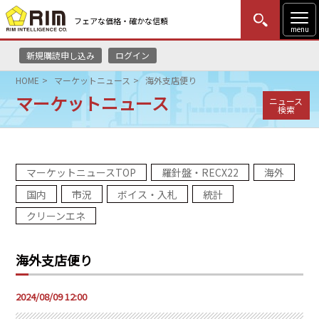
フェアな価格・確かな信頼
menu
新規購読申し込み
ログイン
MENU
更新
はじめての方
ログイン
HOME
マーケットニュース
海外支店便り
マーケットニュース
ニュース
HOME
検索
マーケットニュース
マーケットニュースTOP
羅針盤・RECX22
海外
リムレポート
国内
市況
ボイス・入札
統計
メソドロジー
クリーンエネ
研修・セミナー
海外支店便り
コンサルティング
2024/08/09 12:00