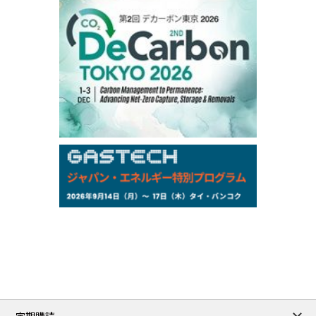
104,900
-200
Gasoil/Sep
76,500
800
ME Crude/Aug
Chukyo
/16:05/JST
97,000
0
Gasoline/Sep
105,000
0
Kerosene/Sep
Exchange Rate
/16:00/JST
158.79
-0.23
TTS
157.82
-0.10
Inter Bank
NYMEX close
/05 Aug 2026
75.22
-0.55
WTI/Sep
2.8388
-0.0134
RBOB/Sep
3.7962
0.0257
No.2/Sep
2.688
0.006
Natural Gas/Sep
ICE close
/05 Aug 2026
79.45
0.09
Brent/Oct
定期購読