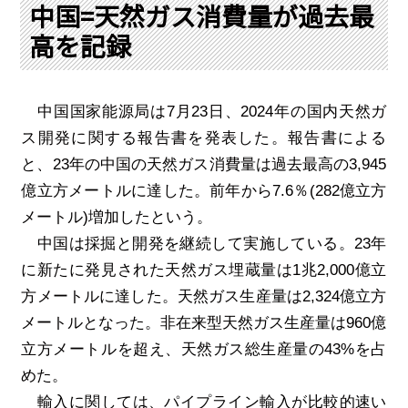
PRA原則
中国=天然ガス消費量が過去最
高を記録
Q & A
English Website
会社概要
瑞姆亜太能源諮問(北京)
お問い合わせ
Rim Energy Media(韓国語)
中国国家能源局は
7
月
23
日、
2024
年の国内天然ガ
年間休刊日
ス開発に関する報告書を発表した。報告書による
サイトマップ
と、
23
年の中国の天然ガス消費量は過去最高の
3,945
採用情報
億立方メートルに達した。前年から
7.6
％
(282
億立方
メートル
)
増加したという。
中国は採掘と開発を継続して実施している。
23
年
に新たに発見された天然ガス埋蔵量は
1
兆
2,000
億立
方メートルに達した。天然ガス生産量は
2,324
億立方
メートルとなった。非在来型天然ガス生産量は
960
億
立方メートルを超え、天然ガス総生産量の
43%
を占
めた。
輸入に関しては、パイプライン輸入が比較的速い