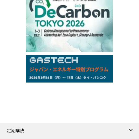
77,870
1,370
ME Crude/Aug
Chukyo
/16:05/JST
97,000
0
Gasoline/Sep
105,000
0
Kerosene/Sep
Exchange Rate
/16:00/JST
159.64
-0.85
TTS
158.35
0.17
Inter Bank
NYMEX close
/06 Aug 2026
77.29
2.07
WTI/Sep
2.9385
0.0997
RBOB/Sep
3.8820
0.0858
No.2/Sep
2.640
-0.048
Natural Gas/Sep
ICE close
/06 Aug 2026
82.49
3.04
Brent/Oct
定期購読
1,172.75
2.50
Gasoil/Aug
55.769
3.365