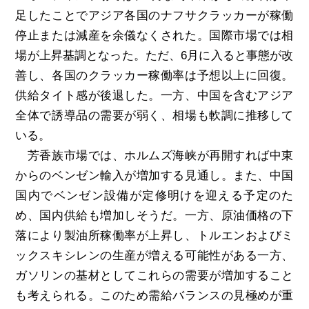
足したことでアジア各国のナフサクラッカーが稼働
停止または減産を余儀なくされた。国際市場では相
場が上昇基調となった。ただ、
6
月に入ると事態が改
善し、各国のクラッカー稼働率は予想以上に回復。
供給タイト感が後退した。一方、中国を含むアジア
全体で誘導品の需要が弱く、相場も軟調に推移して
いる。
芳香族市場では、ホルムズ海峡が再開すれば中東
からのベンゼン輸入が増加する見通し。また、中国
国内でベンゼン設備が定修明けを迎える予定のた
め、国内供給も増加しそうだ。一方、原油価格の下
落により製油所稼働率が上昇し、トルエンおよびミ
ックスキシレンの生産が増える可能性がある一方、
ガソリンの基材としてこれらの需要が増加すること
も考えられる。このため需給バランスの見極めが重