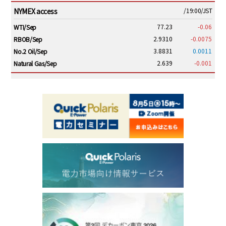
NYMEX access
/19:00/JST
77.23
-0.06
WTI/Sep
2.9310
-0.0075
RBOB/Sep
3.8831
0.0011
No.2 Oil/Sep
2.639
-0.001
Natural Gas/Sep
ICE electronic
/19:00/JST
82.31
-0.18
Brent/Oct
1,191.25
18.50
Gasoil/Aug
56.070
0.301
TTF/Sep
Dubai Swap
/17:30/JST
77.75
0.32
Dubai Swap/Aug
TOCOM
/16:05/JST
99,000
0
Gasoline/Sep
106,000
0
Kerosene/Sep
105,400
500
Gasoil/Sep