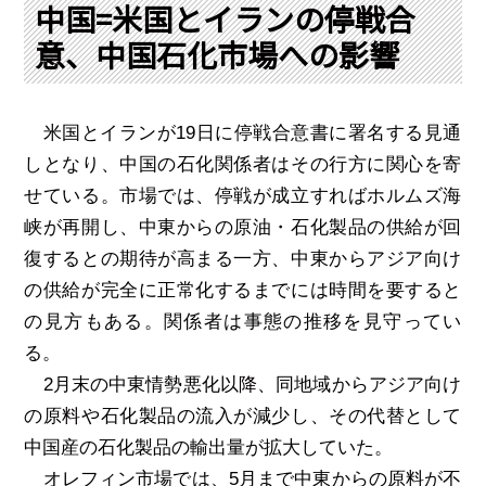
PRA原則
中国=米国とイランの停戦合
意、中国石化市場への影響
Q & A
English Website
会社概要
瑞姆亜太能源諮問(北京)
お問い合わせ
Rim Energy Media(韓国語)
米国とイランが
19
日に停戦合意書に署名する見通
年間休刊日
しとなり、中国の石化関係者はその行方に関心を寄
サイトマップ
せている。市場では、停戦が成立すればホルムズ海
採用情報
峡が再開し、中東からの原油・石化製品の供給が回
復するとの期待が高まる一方、中東からアジア向け
の供給が完全に正常化するまでには時間を要すると
の見方もある。関係者は事態の推移を見守ってい
る。
2
月末の中東情勢悪化以降、同地域からアジア向け
の原料や石化製品の流入が減少し、その代替として
中国産の石化製品の輸出量が拡大していた。
オレフィン市場では、
5
月まで中東からの原料が不