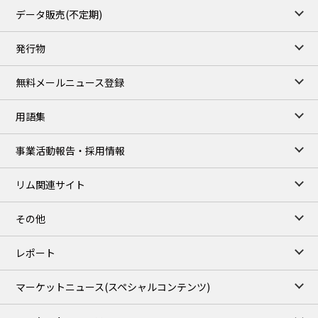
TTF/Sep
データ販売(不定期)
TOCOM close
/07 Aug 2026
発行物
99,000
0
Gasoline/Sep
106,000
0
Kerosene/Sep
無料メールニュース登録
105,400
500
Gasoil/Sep
77,870
1,370
ME Crude/Aug
用語集
Chukyo close
/07 Aug 2026
97,000
0
事業活動報告・採用情報
Gasoline/Sep
105,000
0
Kerosene/Sep
リム関連サイト
JEPX
/08 Aug 2026
19.06
-4.02
DA-24/Index.
その他
18.75
-6.20
DA-DT/Index.
15.22
-8.48
DA-PT/Index.
レポート
TOCOM Electricity
/16:05/JST
マーケットニュース
(スペシャルコンテンツ)
21.48
-0.27
East Area Baseload/Aug
18.81
-0.40
West Area Baseload/Aug