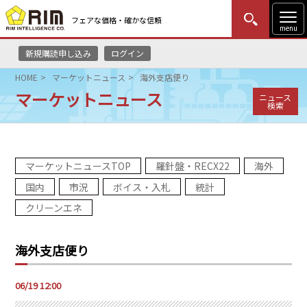
フェアな価格・確かな信頼
menu
新規購読申し込み
ログイン
MENU
更新
はじめての方
ログイン
HOME
マーケットニュース
海外支店便り
マーケットニュース
ニュース
HOME
検索
マーケットニュース
マーケットニュースTOP
羅針盤・RECX22
海外
リムレポート
国内
市況
ボイス・入札
統計
メソドロジー
クリーンエネ
研修・セミナー
海外支店便り
コンサルティング
06/19 12:00