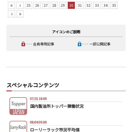
«
‹
25
26
27
28
29
30
31
32
33
34
35
›
»
アイコンのご説明
‥‥ 会員専用記事
‥‥ 一部公開記事
スペシャルコンテンツ
07/31 18:00
国内製油所トッパー稼働状況
08/06 05:00
ローリーラック市況平均値