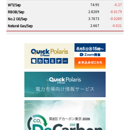
74.95
-0.27
WTI/Sep
2.8209
-0.0179
RBOB/Sep
3.7673
-0.0289
No.2 Oil/Sep
2.667
-0.021
Natural Gas/Sep
ICE electronic
/10:00/JST
79.29
-0.16
Brent/Oct
1,145.25
-25.00
Gasoil/Aug
53.645
1.241
TTF/Sep
Dubai Swap
/17:30/JST
79.53
-3.46
Dubai Swap/Aug
TOCOM
/16:08/JST
99,000
0
Gasoline/Sep
106,000
0
Kerosene/Sep
105,100
-100
Gasoil/Sep
75,700
-2,850
ME Crude/Aug