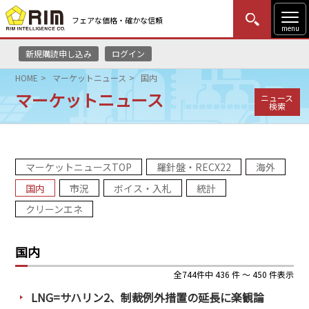
フェアな価格・確かな信頼
menu
新規購読申し込み
ログイン
MENU
更新
はじめての方
ログイン
HOME
マーケットニュース
国内
マーケットニュース
ニュース
HOME
検索
マーケットニュース
マーケットニュースTOP
羅針盤・RECX22
海外
リムレポート
国内
市況
ボイス・入札
統計
メソドロジー
クリーンエネ
研修・セミナー
国内
コンサルティング
全744件中 436 件 ～ 450 件表示
LNG=サハリン2、制裁例外措置の延長に楽観論