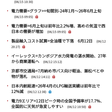
PRA原則
(06/15 10:30)
電力需要<グラフ>=旬間別-24年1月～26年6月上旬
Q & A
English Website
(06/15 09:05)
会社概要
瑞姆亜太能源諮問(北京)
電力需要=6月上旬は前年比2.2%増、高めの気温で西
お問い合わせ
Rim Energy Media(韓国語)
日本の需要が増加
(06/15 09:05)
年間休刊日
製品輸入コスト試算=全油種で下落 6月12日
(06/12
サイトマップ
20:27)
採用情報
イーレックス=カンボジア水力発電の湛水開始、27年
から商業運転へ
(06/12 15:12)
京都市交通局=7月納め市バス向け軽油、兼松ペと中
物が落札
(06/12 14:11)
日本内航総連=26年4月のLPG輸送実績は前年比で
12%減
(06/12 12:38)
電力9エリア=12日ピーク時の全国予備率が17.7%、
全国的に天気が急変しやすい
(06/12 10:50)