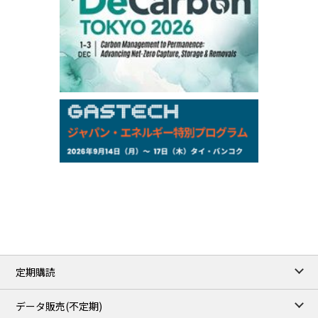
Chukyo
/16:08/JST
97,000
0
Gasoline/Sep
105,000
0
Kerosene/Sep
Exchange Rate
/10:00/JST
158.59
-0.03
TTS
157.72
-0.11
Inter Bank
NYMEX close
/05 Aug 2026
75.22
-0.55
WTI/Sep
2.8388
-0.0134
RBOB/Sep
3.7962
0.0257
No.2/Sep
2.688
0.006
Natural Gas/Sep
ICE close
/05 Aug 2026
79.45
0.09
Brent/Oct
定期購読
1,170.25
34.25
Gasoil/Aug
52.404
-3.517
TTF/Sep
データ販売(不定期)
/05 Aug 2026