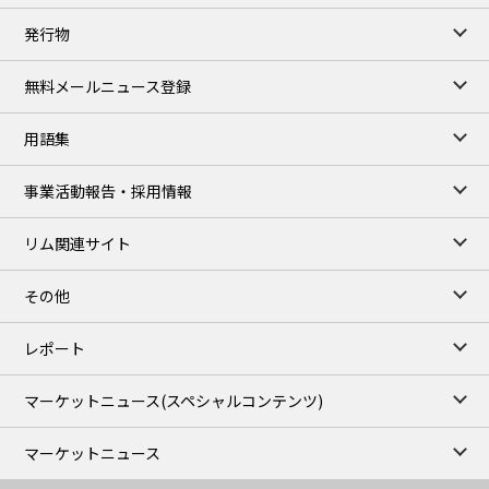
TOCOM close
発行物
99,000
0
Gasoline/Sep
106,000
0
Kerosene/Sep
無料メールニュース登録
105,100
-100
Gasoil/Sep
75,700
-2,850
ME Crude/Aug
用語集
Chukyo close
/05 Aug 2026
97,000
0
事業活動報告・採用情報
Gasoline/Sep
105,000
0
Kerosene/Sep
リム関連サイト
JEPX
/06 Aug 2026
23.44
3.66
DA-24/Index.
その他
25.74
3.16
DA-DT/Index.
22.50
1.54
DA-PT/Index.
レポート
TOCOM Electricity
/16:08/JST
マーケットニュース
(スペシャルコンテンツ)
22.64
-0.23
East Area Baseload/Aug
19.71
-0.31
West Area Baseload/Aug
マーケットニュース
27.94
-0.24
East Area Peakload/Aug