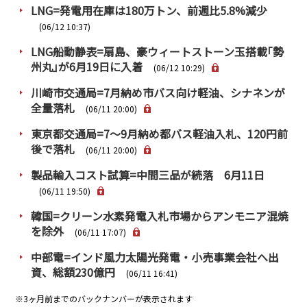
LNG=発電用在庫は180万トン、前週比5.8%減少
(06/12 10:37)
LNG船動静表=扇島、豪ウィートストーン玉搭載｢勢
州丸｣が6月19日に入着
(06/12 10:29)
川崎市交通局=7月納め市バス向け軽油、シナネンが
全量落札
(06/11 20:00)
東京都交通局=7～9月納め都バス軽油入札、120円前
後で落札
(06/11 20:00)
製品輸入コスト試算=中間三品が続落 6月11日
(06/11 19:50)
韓国=クリーン水素発電入札市場からアンモニア混焼
を除外
(06/11 17:07)
中部電=インド風力太陽光発電・小売事業会社へ出
資、総額230億円
(06/11 16:41)
※3ヶ月前までのバックナンバーが表示されます