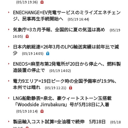
PRA原則
(05/19 19:36)
ENECHANGE=EV充電サービスのミライズエネチェン
Q & A
English Website
ジ、民事再生手続開始へ
(05/19 16:44)
会社概要
瑞姆亜太能源諮問(北京)
気象庁=3カ月予報、全国的に夏の気温は高め
(05/19
お問い合わせ
Rim Energy Media(韓国語)
16:05)
年間休刊日
日本内航総連=26年3月のLPG輸送実績は前年比で減
サイトマップ
少
(05/19 14:05)
採用情報
ENEOS=麻里布第2発電所が20日から停止へ、燃料製
造装置の停止で
(05/19 14:02)
電力9エリア=19日ピーク時の全国予備率が19.9%、
本州では晴れ
(05/19 11:21)
LNG船動静表=泉北、豪ウィートストーン玉搭載
「Woodside Jirrubakura」号が5月18日に入着
(05/19 10:14)
製品輸入コスト試算=全油種で続伸 5月18日
(05/18