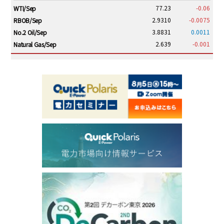
77.23
-0.06
WTI/Sep
2.9310
-0.0075
RBOB/Sep
3.8831
0.0011
No.2 Oil/Sep
2.639
-0.001
Natural Gas/Sep
ICE electronic
/19:00/JST
82.31
-0.18
Brent/Oct
1,191.25
18.50
Gasoil/Aug
56.070
0.301
TTF/Sep
Dubai Swap
/17:30/JST
77.75
0.32
Dubai Swap/Aug
TOCOM
/16:05/JST
99,000
0
Gasoline/Sep
106,000
0
Kerosene/Sep
105,400
500
Gasoil/Sep
77,870
1,370
ME Crude/Aug