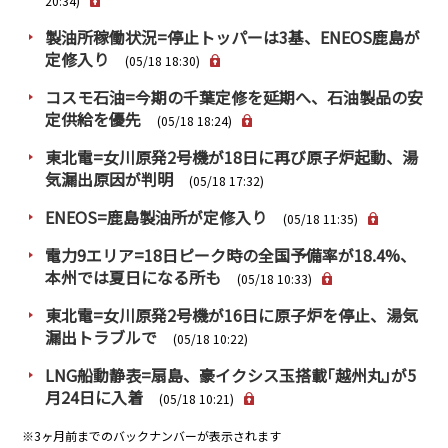
20:34)
製油所稼働状況=停止トッパーは3基、ENEOS鹿島が
定修入り
(05/18 18:30)
コスモ石油=今期の千葉定修を延期へ、石油製品の安
定供給を優先
(05/18 18:24)
東北電=女川原発2号機が18日に再び原子炉起動、湯
気漏出原因が判明
(05/18 17:32)
ENEOS=鹿島製油所が定修入り
(05/18 11:35)
電力9エリア=18日ピーク時の全国予備率が18.4%、
本州では夏日になる所も
(05/18 10:33)
東北電=女川原発2号機が16日に原子炉を停止、湯気
漏出トラブルで
(05/18 10:22)
LNG船動静表=扇島、豪イクシス玉搭載｢越州丸｣が5
月24日に入着
(05/18 10:21)
※3ヶ月前までのバックナンバーが表示されます