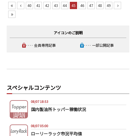
«
‹
›
40
41
42
43
44
45
46
47
48
49
»
アイコンのご説明
‥‥ 会員専用記事
‥‥ 一部公開記事
スペシャルコンテンツ
08/07 18:53
国内製油所トッパー稼働状況
08/07 05:00
ローリーラック市況平均値