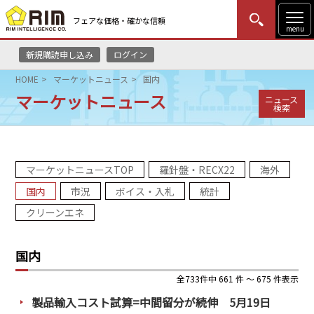
フェアな価格・確かな信頼
menu
新規購読申し込み
ログイン
MENU
更新
はじめての方
ログイン
HOME
マーケットニュース
国内
マーケットニュース
ニュース
HOME
検索
マーケットニュース
マーケットニュースTOP
羅針盤・RECX22
海外
リムレポート
国内
市況
ボイス・入札
統計
メソドロジー
クリーンエネ
研修・セミナー
国内
コンサルティング
全733件中 661 件 ～ 675 件表示
製品輸入コスト試算=中間留分が続伸 5月19日