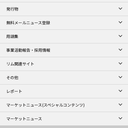
TOCOM close
発行物
99,000
0
Gasoline/Sep
106,000
0
Kerosene/Sep
無料メールニュース登録
105,400
500
Gasoil/Sep
77,870
1,370
ME Crude/Aug
用語集
Chukyo close
/07 Aug 2026
97,000
0
事業活動報告・採用情報
Gasoline/Sep
105,000
0
Kerosene/Sep
リム関連サイト
JEPX
/08 Aug 2026
19.06
-4.02
DA-24/Index.
その他
18.75
-6.20
DA-DT/Index.
15.22
-8.48
DA-PT/Index.
レポート
TOCOM Electricity
/16:05/JST
マーケットニュース
(スペシャルコンテンツ)
21.48
-0.27
East Area Baseload/Aug
18.81
-0.40
West Area Baseload/Aug
マーケットニュース
26.87
-0.27
East Area Peakload/Aug