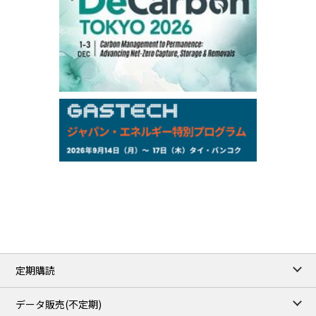
Chukyo
/16:05/JST
97,000
0
Gasoline/Sep
105,000
0
Kerosene/Sep
Exchange Rate
/16:00/JST
159.64
-0.85
TTS
158.35
0.17
Inter Bank
NYMEX close
/06 Aug 2026
77.29
2.07
WTI/Sep
2.9385
0.0997
RBOB/Sep
3.8820
0.0858
No.2/Sep
2.640
-0.048
Natural Gas/Sep
ICE close
/06 Aug 2026
82.49
3.04
Brent/Oct
定期購読
1,172.75
2.50
Gasoil/Aug
55.769
3.365
TTF/Sep
データ販売(不定期)
/07 Aug 2026