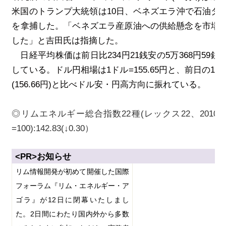
米国のトランプ大統領は
10
日、ベネズエラ沖で石油タ
を拿捕した。「ベネズエラ産原油への供給懸念を市場
した」と吉田氏は指摘した。
日経平均株価は前日比
234
円
21
銭安の
5
万
368
円
59
銭
している。ドル円相場は
1
ドル
=155.65
円と、前日の
17
(156.66
円
)
と比べドル安・円高方向に振れている。
◎リムエネルギー総合指数22
種(
レックス22
、2010
=100):142.83(
↓0.30
）
<PR>
お知らせ
リム情報開発が初めて開催した国際
フォーラム『リム・エネルギー・ア
ゴラ』が
12
日に閉幕いたしまし
た。
2
日間にわたり国内外から多数