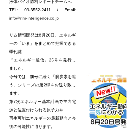
液体バイオ燃料レポートチームへ
TEL: 03-3552-2411 / Email:
info@rim-intelligence.co.jp
リム情報開発は
8
月
20
日、エネルギ
ーの「いま」をまとめて把握できる
季刊誌
『エネルギー通信』
25
号を発行し
ました。
今号では、前号に続く「脱炭素を追
う」シリーズの第
2
弾をお送り致し
ます。
第
7
次エネルギー基本計画で主力電
源と位置付けられる原子力や
再生可能エネルギーの最新動向と今
後の可能性に迫ります。