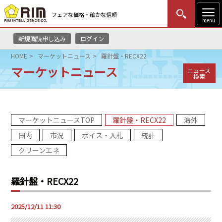
フェアな価格・確かな信頼
menu
新規購読申し込み
ログイン
MENU
更新
はじめての方
ログイン
HOME
マーケットニュース
羅針盤・RECX22
マーケットニュース
ニュース
HOME
検索
マーケットニュース
マーケットニュースTOP
羅針盤・RECX22
海外
リムレポート
国内
市況
ボイス・入札
統計
メソドロジー
クリーンエネ
研修・セミナー
羅針盤・RECX22
コンサルティング
2025/12/11 11:30