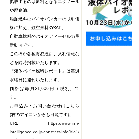
掲載するのは原料となるエタノール
や廃食油、
船舶燃料のバイオバンカーの取引価
格に加え、航空燃料の
SAF
、
自動車燃料のバイオディーゼルの最
新動向です。
このほか各種貿易統計、入札情報な
どを随時掲載いたします。
『液体バイオ燃料レポート』は毎週
水曜日に発刊いたします。
価格は毎月
21,000
円（税別）で
す。
お申込み・お問い合わせはこちら
(
右のアイコンからも可能です
)
。
URL:
https://www.rim-
intelligence.co.jp/contents/info/bio1/