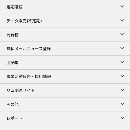
82.49
3.04
Brent/Oct
定期購読
1,172.75
2.50
Gasoil/Aug
55.769
3.365
TTF/Sep
データ販売(不定期)
TOCOM close
/07 Aug 2026
発行物
99,000
0
Gasoline/Sep
106,000
0
Kerosene/Sep
無料メールニュース登録
105,400
500
Gasoil/Sep
77,870
1,370
ME Crude/Aug
用語集
Chukyo close
/07 Aug 2026
97,000
0
事業活動報告・採用情報
Gasoline/Sep
105,000
0
Kerosene/Sep
リム関連サイト
JEPX
/08 Aug 2026
19.06
-4.02
DA-24/Index.
その他
18.75
-6.20
DA-DT/Index.
15.22
-8.48
DA-PT/Index.
レポート
TOCOM Electricity
/16:05/JST