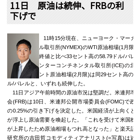
PRA原則
11日 原油は続伸、FRBの利
下げで
Q & A
English Website
会社概要
瑞姆亜太能源諮問(北京)
お問い合わせ
Rim Energy Media(韓国語)
11
時
15
分現在、ニューヨーク・マーカ
年間休刊日
ル取引所
(NYMEX)
の
WTI
原油相場
(1
月限
)
サイトマップ
終値と比べ
33
セント高の
58.79
ドル
/
バレ
採用情報
ンターコンチネンタル取引所
(ICE)
の北
ント原油相場
(2
月限
)
は同
29
セント高の
62
ル
/
バレルと、いずれも続伸した。
11
日アジア午前時間の原油市況は堅調だ。米連邦準
会
(FRB)
は
10
日、米連邦公開市場委員会
(FOMC)
で政
の
0.25%
の引き下げを決定した。米国経済が上向くと
が浮上し原油需要を喚起した。「これを受けて米国株
が上昇したため原油相場もつれ高となった」と楽天証
研究所の吉田哲コモディティアナリスト
(=
写真
)
は述