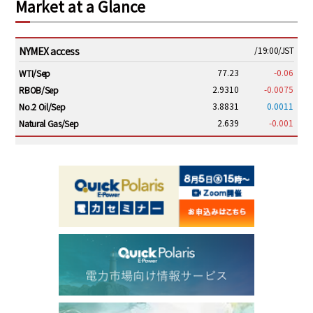
Market at a Glance
NYMEX access
/19:00/JST
77.23
-0.06
WTI/Sep
2.9310
-0.0075
RBOB/Sep
3.8831
0.0011
No.2 Oil/Sep
2.639
-0.001
Natural Gas/Sep
ICE electronic
/19:00/JST
82.31
-0.18
Brent/Oct
1,191.25
18.50
Gasoil/Aug
56.070
0.301
TTF/Sep
Dubai Swap
/17:30/JST
77.75
0.32
Dubai Swap/Aug
TOCOM
/16:05/JST
99,000
0
Gasoline/Sep