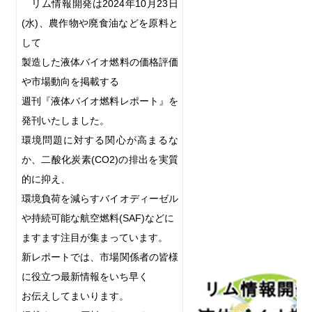
リム情報開発は
2024
年
10
月
23
日
(
水
)
、農作物や廃食油などを原料と
して
製造した液体バイオ燃料の価格評価
や市場動向を掲載する
週刊『液体バイオ燃料レポート』を
発刊いたしました。
環境問題に対する関心が高まるな
か、二酸化炭素
(CO2)
の排出を実質
的に抑え、
環境負荷を減らすバイオディーゼル
や持続可能な航空燃料
(SAF)
などに
ますます注目が集まっています。
新レポートでは、市場関係者の皆様
に役立つ最新情報をいち早く
お伝えしてまいります。