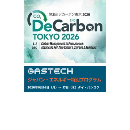
106,000
0
Kerosene/Sep
105,400
500
Gasoil/Sep
77,870
1,370
ME Crude/Aug
Chukyo
/16:05/JST
97,000
0
Gasoline/Sep
105,000
0
Kerosene/Sep
Exchange Rate
/16:00/JST
159.64
-0.85
TTS
158.35
0.17
Inter Bank
NYMEX close
/06 Aug 2026
77.29
2.07
WTI/Sep
2.9385
0.0997
RBOB/Sep
3.8820
0.0858
No.2/Sep
2.640
-0.048
Natural Gas/Sep
ICE close
/06 Aug 2026