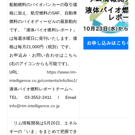
船舶燃料のバイオバンカーの取引価
格に加え、航空燃料の
SAF
、自動車
燃料のバイオディーゼルの最新動向
です。『液体バイオ燃料レポート』
は毎週水曜日に発刊いたします。価
格は毎月
21,000
円（税別）です。
お申込み・お問い合わせはこちら
(
右のアイコンからも可能です
)
。
URL:
https://www.rim-
intelligence.co.jp/contents/info/bio1/
液体バイオ燃料レポートチームへ
TEL: 03-3552-2411 / Email:
info@rim-intelligence.co.jp
リム情報開発は
5
月
20
日、エネル
ギーの「いま」をまとめて把握でき