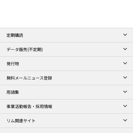
3.7962
0.0257
No.2/Sep
2.688
0.006
Natural Gas/Sep
ICE close
/05 Aug 2026
79.45
0.09
Brent/Oct
定期購読
1,170.25
34.25
Gasoil/Aug
52.404
-3.517
TTF/Sep
データ販売(不定期)
TOCOM close
/06 Aug 2026
発行物
99,000
0
Gasoline/Sep
106,000
0
Kerosene/Sep
無料メールニュース登録
104,900
-200
Gasoil/Sep
76,500
800
ME Crude/Aug
用語集
Chukyo close
/06 Aug 2026
97,000
0
事業活動報告・採用情報
Gasoline/Sep
105,000
0
Kerosene/Sep
リム関連サイト
JEPX
/07 Aug 2026