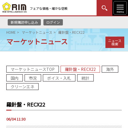
フェアな価格・確かな信頼
menu
新規購読申し込み
ログイン
MENU
更新
はじめての方
ログイン
HOME
マーケットニュース
羅針盤・RECX22
マーケットニュース
ニュース
HOME
検索
マーケットニュース
マーケットニュースTOP
羅針盤・RECX22
海外
リムレポート
国内
市況
ボイス・入札
統計
メソドロジー
クリーンエネ
研修・セミナー
羅針盤・RECX22
コンサルティング
06/04 11:30