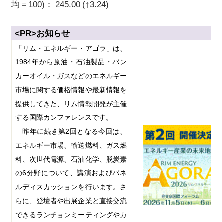
均＝100)
：
245.00
(
↑3.24)
<PR>
お知らせ
「リム・エネルギー・アゴラ」は、
1984
年から原油・石油製品・バン
カーオイル・ガスなどのエネルギー
市場に関する価格情報や最新情報を
提供してきた、リム情報開発が主催
する国際カンファレンスです。
昨年に続き第
2
回となる今回は、
エネルギー市場、輸送燃料、ガス燃
料、次世代電源、石油化学、脱炭素
の
6
分野について、講演およびパネ
ルディスカッションを行います。さ
らに、登壇者や出展企業と直接交流
できるランチョンミーティングやカ