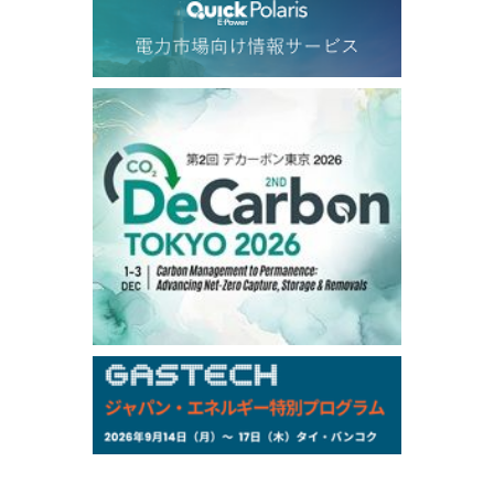
77.43
-2.10
Dubai Swap/Aug
TOCOM
/16:05/JST
99,000
0
Gasoline/Sep
106,000
0
Kerosene/Sep
104,900
-200
Gasoil/Sep
76,500
800
ME Crude/Aug
Chukyo
/16:05/JST
97,000
0
Gasoline/Sep
105,000
0
Kerosene/Sep
Exchange Rate
/16:00/JST
158.79
-0.23
TTS
157.82
-0.10
Inter Bank
NYMEX close
/05 Aug 2026
75.22
-0.55
WTI/Sep
2.8388
-0.0134
RBOB/Sep