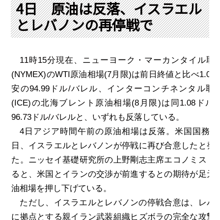
PRA原則
4日 原油は反落、イスラエル
とレバノンの再停戦で
Q & A
English Website
会社概要
瑞姆亜太能源諮問(北京)
お問い合わせ
Rim Energy Media(韓国語)
11
時
15
分現在、ニューヨーク・マーカンタイル取
年間休刊日
(NYMEX)
の
WTI
原油相場
(7
月限
)
は前日終値と比べ
1.03
サイトマップ
安の
94.99
ドル
/
バレル、インターコンチネンタル取
採用情報
(ICE)
の北海ブレント原油相場
(8
月限
)
は同
1.08
ドル
96.73
ドル
/
バレルと、いずれも反落している。
4
日アジア時間午前の原油相場は反落。米国国務省
日、イスラエルとレバノンが停戦に再び合意したと発
た。ニッセイ基礎研究所の上野剛志主席エコノミスト
ると、米国とイランの交渉が前進するとの期待が足元
油相場を押し下げている。
ただし、イスラエルとレバノンの停戦合意は、レバ
に拠点とする親イラン武装組織ヒズボラの完全な攻撃