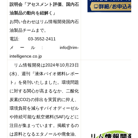
説明会「アセスメント評価、国内石
油製品の動向を紐解く」
お問い合わせはリム情報開発国内石
油製品チームまで。
電話
:
03-3552-2411
メール
:
info@rim-
intelligence.co.jp
リム情報開発は
2024
年
10
月
23
日
(
水
)
、週刊『液体バイオ燃料レポー
ト』を発刊いたしました。環境問題
に対する関心が高まるなか、二酸化
炭素
(CO2)
の排出を実質的に抑え、
環境負荷を減らすバイオディーゼル
や持続可能な航空燃料
(SAF)
などに
注目が集まっています。掲載するの
は原料となるエタノールや廃食油、