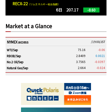
RECX-22
（リムエネルギー総合指数）
6日 207.17
-8.60
Market at a Glance
NYMEX access
/19:00/JST
75.16
-0.06
WTI/Sep
2.8409
0.0021
RBOB/Sep
3.7565
-0.0397
No.2 Oil/Sep
2.664
-0.024
Natural Gas/Sep
ICE electronic
/19:00/JST
79.46
0.01
Brent/Oct
1,146.75
-23.50
Gasoil/Aug
54.520
2.116
TTF/Sep
Dubai Swap
/17:30/JST