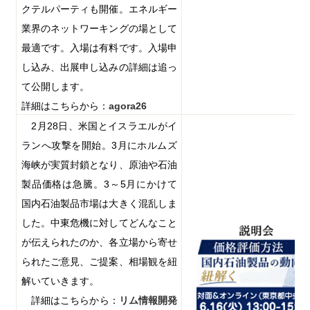
クテルパーティも開催。エネルギー
業界のネットワーキングの場として
最適です。入場は有料です。入場申
し込み、出展申し込みの詳細は追っ
て公開します。
詳細はこちらから：
agora26
2
月
28
日、米国とイスラエルがイ
ランへ攻撃を開始。
3
月にホルムズ
海峡が実質封鎖となり、原油や石油
製品価格は急騰。
3
～
5
月にかけて
国内石油製品市場は大きく混乱しま
した。中東危機に対してどんなこと
が伝えられたのか、各立場から寄せ
られたご意見、ご提案、相場観を紐
解いていきます。
詳細はこちらから：
リム情報開発