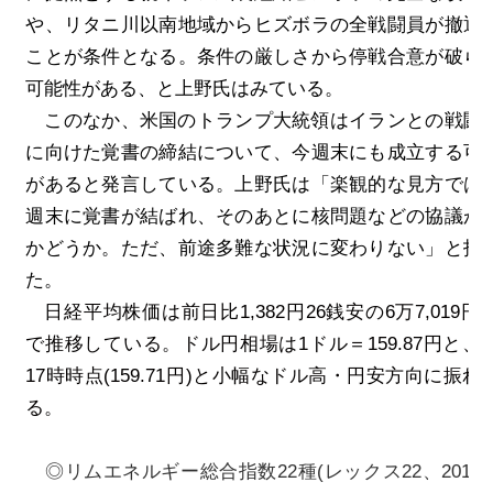
や、リタニ川以南地域からヒズボラの全戦闘員が撤退
ことが条件となる。条件の厳しさから停戦合意が破ら
可能性がある、と上野氏はみている。
このなか、米国のトランプ大統領はイランとの戦闘
に向けた覚書の締結について、今週末にも成立する可
があると発言している。上野氏は「楽観的な見方では
週末に覚書が結ばれ、そのあとに核問題などの協議が
かどうか。ただ、前途多難な状況に変わりない」と指
た。
日経平均株価は前日比
1,382
円
26
銭安の
6
万
7,019
円
8
で推移している。ドル円相場は
1
ドル＝
159.87
円と、
17
時時点
(159.71
円
)
と小幅なドル高・円安方向に振れ
る。
◎リムエネルギー総合指数22
種(
レックス22
、2010