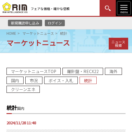
フェアな価格・確かな信頼
menu
新規購読申し込み
ログイン
MENU
更新
はじめての方
ログイン
HOME
マーケットニュース
統計
マーケットニュース
ニュース
HOME
検索
マーケットニュース
マーケットニュースTOP
羅針盤・RECX22
海外
リムレポート
国内
市況
ボイス・入札
統計
メソドロジー
クリーンエネ
研修・セミナー
統計
国内
コンサルティング
2024/11/28 11:48