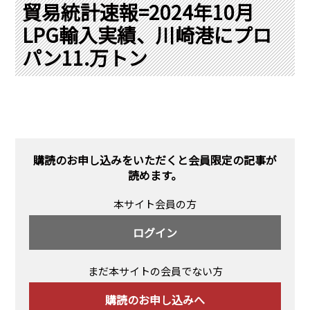
PRA原則
貿易統計速報=2024年10月
LPG輸入実績、川崎港にプロ
Q & A
English Website
パン11.万トン
会社概要
瑞姆亜太能源諮問(北京)
お問い合わせ
Rim Energy Media(韓国語)
年間休刊日
サイトマップ
採用情報
購読のお申し込みをいただくと会員限定の記事が
読めます。
本サイト会員の方
ログイン
まだ本サイトの会員でない方
購読のお申し込みへ