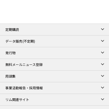
3.8820
0.0858
No.2/Sep
2.640
-0.048
Natural Gas/Sep
ICE close
/06 Aug 2026
82.49
3.04
Brent/Oct
定期購読
1,172.75
2.50
Gasoil/Aug
55.769
3.365
TTF/Sep
データ販売(不定期)
TOCOM close
/06 Aug 2026
発行物
99,000
0
Gasoline/Sep
106,000
0
Kerosene/Sep
無料メールニュース登録
104,900
-200
Gasoil/Sep
76,500
800
ME Crude/Aug
用語集
Chukyo close
/06 Aug 2026
97,000
0
事業活動報告・採用情報
Gasoline/Sep
105,000
0
Kerosene/Sep
リム関連サイト
JEPX
/08 Aug 2026