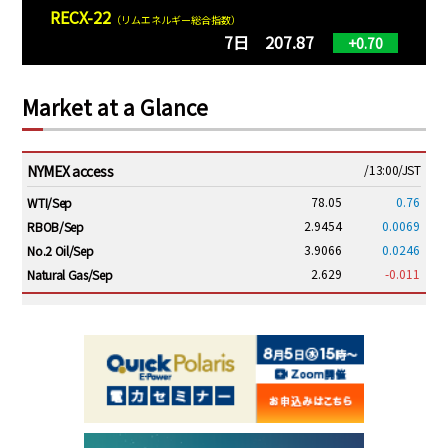
RECX-22
（リムエネルギー総合指数）
7日 207.87
+0.70
Market at a Glance
NYMEX access
/13:00/JST
78.05
0.76
WTI/Sep
2.9454
0.0069
RBOB/Sep
3.9066
0.0246
No.2 Oil/Sep
2.629
-0.011
Natural Gas/Sep
ICE electronic
/13:00/JST
83.44
0.95
Brent/Oct
1,192.25
19.50
Gasoil/Aug
58.395
2.626
TTF/Sep
Dubai Swap
/10:45/JST