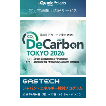
79.66
2.23
Dubai Swap/Aug
TOCOM
/11:35/JST
-
-
Gasoline/Sep
-
-
Kerosene/Sep
-
-
Gasoil/Sep
77,870
1,370
ME Crude/Aug
Chukyo
/11:35/JST
-
-
Gasoline/Sep
-
-
Kerosene/Sep
Exchange Rate
/10:00/JST
159.64
-0.85
TTS
158.52
-0.70
Inter Bank
NYMEX close
/06 Aug 2026
77.29
2.07
WTI/Sep
2.9385
0.0997
RBOB/Sep