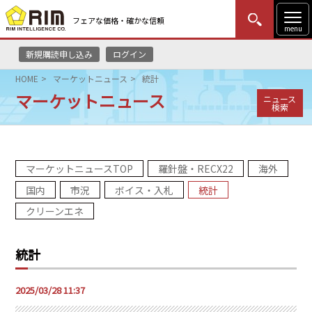
フェアな価格・確かな信頼
menu
新規購読申し込み
ログイン
MENU
更新
はじめての方
ログイン
HOME
マーケットニュース
統計
マーケットニュース
ニュース
HOME
検索
マーケットニュース
マーケットニュースTOP
羅針盤・RECX22
海外
リムレポート
国内
市況
ボイス・入札
統計
メソドロジー
クリーンエネ
研修・セミナー
統計
コンサルティング
2025/03/28 11:37