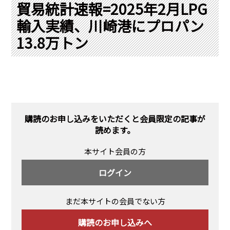
PRA原則
貿易統計速報=2025年2月LPG
輸入実績、川崎港にプロパン
Q & A
English Website
13.8万トン
会社概要
瑞姆亜太能源諮問(北京)
お問い合わせ
Rim Energy Media(韓国語)
年間休刊日
サイトマップ
採用情報
購読のお申し込みをいただくと会員限定の記事が
読めます。
本サイト会員の方
ログイン
まだ本サイトの会員でない方
購読のお申し込みへ