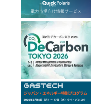
76.09
-3.44
Dubai Swap/Aug
TOCOM
/11:35/JST
-
-
Gasoline/Sep
-
-
Kerosene/Sep
-
-
Gasoil/Sep
76,500
800
ME Crude/Aug
Chukyo
/11:35/JST
-
-
Gasoline/Sep
-
-
Kerosene/Sep
Exchange Rate
/10:00/JST
158.79
-0.23
TTS
157.72
-0.11
Inter Bank
NYMEX close
/05 Aug 2026
75.22
-0.55
WTI/Sep
2.8388
-0.0134
RBOB/Sep