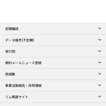
3.7962
0.0257
No.2/Sep
2.688
0.006
Natural Gas/Sep
ICE close
/05 Aug 2026
79.45
0.09
Brent/Oct
定期購読
1,170.25
34.25
Gasoil/Aug
52.404
-3.517
TTF/Sep
データ販売(不定期)
TOCOM close
/05 Aug 2026
発行物
99,000
0
Gasoline/Sep
106,000
0
Kerosene/Sep
無料メールニュース登録
105,100
-100
Gasoil/Sep
75,700
-2,850
ME Crude/Aug
用語集
Chukyo close
/05 Aug 2026
97,000
0
事業活動報告・採用情報
Gasoline/Sep
105,000
0
Kerosene/Sep
リム関連サイト
JEPX
/07 Aug 2026