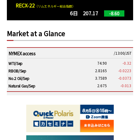
RECX-22
（リムエネルギー総合指数）
6日 207.17
-8.60
Market at a Glance
NYMEX access
/13:00/JST
74.90
-0.32
WTI/Sep
2.8165
-0.0223
RBOB/Sep
3.7589
-0.0373
No.2 Oil/Sep
2.675
-0.013
Natural Gas/Sep
ICE electronic
/13:00/JST
79.25
-0.20
Brent/Oct
1,143.75
-26.50
Gasoil/Aug
54.000
1.596
TTF/Sep
Dubai Swap
/10:45/JST