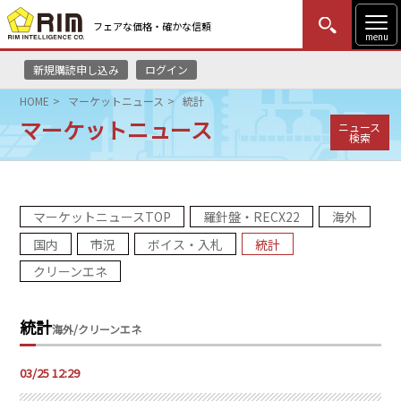
フェアな価格・確かな信頼
menu
新規購読申し込み
ログイン
MENU
更新
はじめての方
ログイン
HOME
マーケットニュース
統計
マーケットニュース
ニュース
HOME
検索
マーケットニュース
マーケットニュースTOP
羅針盤・RECX22
海外
リムレポート
国内
市況
ボイス・入札
統計
メソドロジー
クリーンエネ
研修・セミナー
統計
海外/クリーンエネ
コンサルティング
03/25 12:29