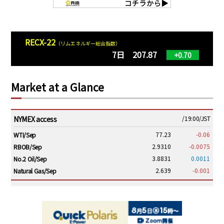
RECX-22
（リムエネルギー総合指数）
7日 207.87
+0.70
Market at a Glance
NYMEX access
/19:00/JST
77.23
-0.06
WTI/Sep
2.9310
-0.0075
RBOB/Sep
3.8831
0.0011
No.2 Oil/Sep
2.639
-0.001
Natural Gas/Sep
ICE electronic
/19:00/JST
82.31
-0.18
Brent/Oct
1,191.25
18.50
Gasoil/Aug