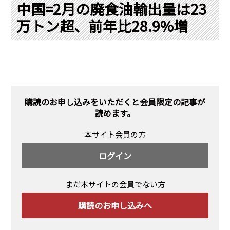
PRA原則
中国=2月の廃食油輸出量は23
万トン超、前年比28.9%増
Q & A
English Website
会社概要
瑞姆亜太能源諮問(北京)
お問い合わせ
Rim Energy Media(韓国語)
年間休刊日
サイトマップ
購読のお申し込みをいただくと会員限定の記事が
採用情報
読めます。
本サイト会員の方
ログイン
まだ本サイトの会員でない方
購読のお申し込みへ