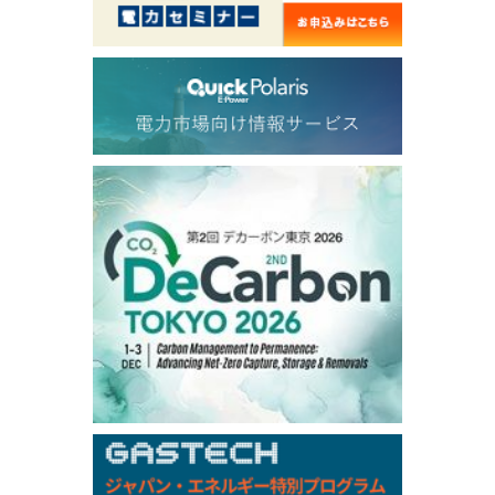
56.070
0.301
TTF/Sep
Dubai Swap
/17:30/JST
77.75
0.32
Dubai Swap/Aug
TOCOM
/16:05/JST
99,000
0
Gasoline/Sep
106,000
0
Kerosene/Sep
105,400
500
Gasoil/Sep
77,870
1,370
ME Crude/Aug
Chukyo
/16:05/JST
97,000
0
Gasoline/Sep
105,000
0
Kerosene/Sep
Exchange Rate
/16:00/JST
159.64
-0.85
TTS
158.35
0.17
Inter Bank
NYMEX close
/06 Aug 2026