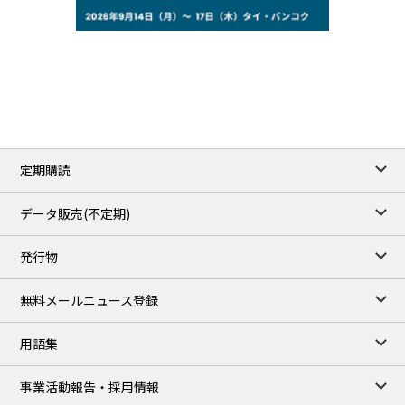
77.29
2.07
WTI/Sep
2.9385
0.0997
RBOB/Sep
3.8820
0.0858
No.2/Sep
2.640
-0.048
Natural Gas/Sep
ICE close
/06 Aug 2026
82.49
3.04
Brent/Oct
定期購読
1,172.75
2.50
Gasoil/Aug
55.769
3.365
TTF/Sep
データ販売(不定期)
TOCOM close
/07 Aug 2026
発行物
99,000
0
Gasoline/Sep
106,000
0
Kerosene/Sep
無料メールニュース登録
105,400
500
Gasoil/Sep
77,870
1,370
ME Crude/Aug
用語集
Chukyo close
/07 Aug 2026
97,000
0
事業活動報告・採用情報
Gasoline/Sep