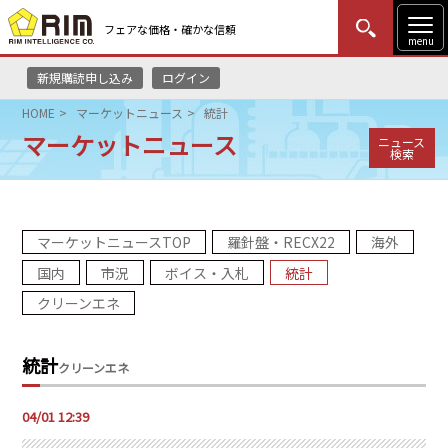
フェアな価格・確かな信頼
menu
新規購読申し込み
ログイン
MENU
更新
はじめての方
ログイン
HOME
マーケットニュース
統計
マーケットニュース
ニュース
HOME
検索
マーケットニュース
マーケットニュースTOP
羅針盤・RECX22
海外
リムレポート
国内
市況
ボイス・入札
統計
メソドロジー
クリーンエネ
研修・セミナー
統計
クリーンエネ
コンサルティング
04/01 12:39