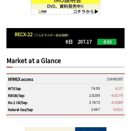
RECX-22
（リムエネルギー総合指数）
6日 207.17
-8.60
Market at a Glance
NYMEX access
/10:00/JST
74.95
-0.27
WTI/Sep
2.8209
-0.0179
RBOB/Sep
3.7673
-0.0289
No.2 Oil/Sep
2.667
-0.021
Natural Gas/Sep
ICE electronic
/10:00/JST
79.29
-0.16
Brent/Oct