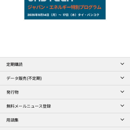
NYMEX close
/05 Aug 2026
75.22
-0.55
WTI/Sep
2.8388
-0.0134
RBOB/Sep
3.7962
0.0257
No.2/Sep
2.688
0.006
Natural Gas/Sep
ICE close
/05 Aug 2026
79.45
0.09
Brent/Oct
定期購読
1,170.25
34.25
Gasoil/Aug
52.404
-3.517
TTF/Sep
データ販売(不定期)
TOCOM close
/05 Aug 2026
発行物
99,000
0
Gasoline/Sep
106,000
0
Kerosene/Sep
無料メールニュース登録
105,100
-100
Gasoil/Sep
75,700
-2,850
ME Crude/Aug
用語集
Chukyo close
/05 Aug 2026