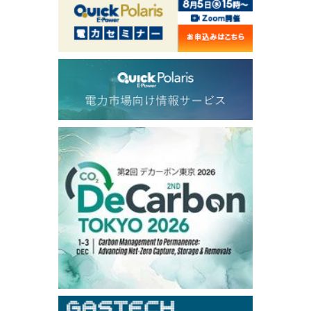
1,145.25
-25.00
Gasoil/Aug
53.645
1.241
TTF/Sep
Dubai Swap
/10:45/JST
76.09
-3.44
Dubai Swap/Aug
TOCOM
/16:08/JST
99,000
0
Gasoline/Sep
106,000
0
Kerosene/Sep
105,100
-100
Gasoil/Sep
75,700
-2,850
ME Crude/Aug
Chukyo
/16:08/JST
97,000
0
Gasoline/Sep
105,000
0
Kerosene/Sep
Exchange Rate
/10:00/JST
158.59
-0.03
TTS
157.72
-0.11
Inter Bank