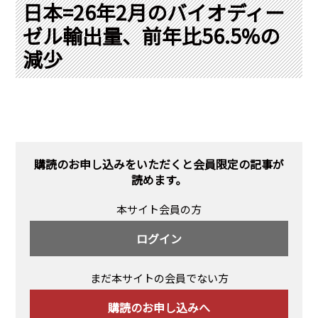
PRA原則
日本=26年2月のバイオディー
ゼル輸出量、前年比56.5%の
Q & A
English Website
減少
会社概要
瑞姆亜太能源諮問(北京)
お問い合わせ
Rim Energy Media(韓国語)
年間休刊日
サイトマップ
採用情報
購読のお申し込みをいただくと会員限定の記事が
読めます。
本サイト会員の方
ログイン
まだ本サイトの会員でない方
購読のお申し込みへ