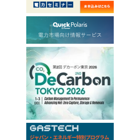
56.070
0.301
TTF/Sep
Dubai Swap
/17:30/JST
77.75
0.32
Dubai Swap/Aug
TOCOM
/16:05/JST
99,000
0
Gasoline/Sep
106,000
0
Kerosene/Sep
105,400
500
Gasoil/Sep
77,870
1,370
ME Crude/Aug
Chukyo
/16:05/JST
97,000
0
Gasoline/Sep
105,000
0
Kerosene/Sep
Exchange Rate
/16:00/JST
159.64
-0.85
TTS
158.35
0.17
Inter Bank
NYMEX close
/06 Aug 2026