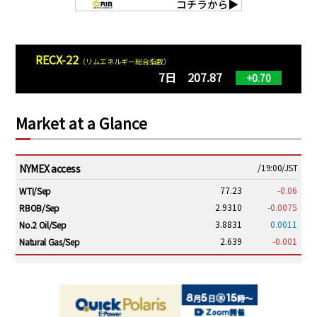
RECX-22
（リムエネルギー総合指数）
7日 207.87
+0.70
Market at a Glance
NYMEX access
/19:00/JST
77.23
-0.06
WTI/Sep
2.9310
-0.0075
RBOB/Sep
3.8831
0.0011
No.2 Oil/Sep
2.639
-0.001
Natural Gas/Sep
ICE electronic
/19:00/JST
82.31
-0.18
Brent/Oct
1,191.25
18.50
Gasoil/Aug