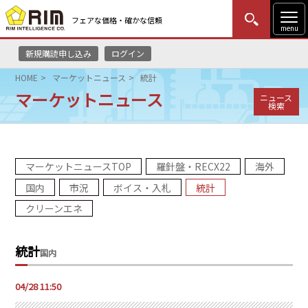
フェアな価格・確かな信頼
menu
新規購読申し込み
ログイン
MENU
更新
はじめての方
ログイン
HOME
マーケットニュース
統計
マーケットニュース
ニュース
HOME
検索
マーケットニュース
マーケットニュースTOP
羅針盤・RECX22
海外
リムレポート
国内
市況
ボイス・入札
統計
メソドロジー
クリーンエネ
研修・セミナー
統計
国内
コンサルティング
04/28 11:50