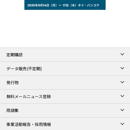
77.29
2.07
WTI/Sep
2.9385
0.0997
RBOB/Sep
3.8820
0.0858
No.2/Sep
2.640
-0.048
Natural Gas/Sep
ICE close
/06 Aug 2026
82.49
3.04
Brent/Oct
定期購読
1,172.75
2.50
Gasoil/Aug
55.769
3.365
TTF/Sep
データ販売(不定期)
TOCOM close
/07 Aug 2026
発行物
99,000
0
Gasoline/Sep
106,000
0
Kerosene/Sep
無料メールニュース登録
105,400
500
Gasoil/Sep
77,870
1,370
ME Crude/Aug
用語集
Chukyo close
/07 Aug 2026
97,000
0
事業活動報告・採用情報
Gasoline/Sep