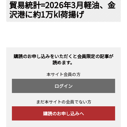
PRA原則
貿易統計=2026年3月軽油、金
沢港に約1万kl荷揚げ
Q & A
English Website
会社概要
瑞姆亜太能源諮問(北京)
お問い合わせ
Rim Energy Media(韓国語)
年間休刊日
サイトマップ
購読のお申し込みをいただくと会員限定の記事が
採用情報
読めます。
本サイト会員の方
ログイン
まだ本サイトの会員でない方
購読のお申し込みへ