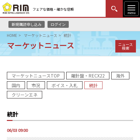
フェアな価格・確かな信頼
menu
新規購読申し込み
ログイン
MENU
更新
はじめての方
ログイン
HOME
マーケットニュース
統計
マーケットニュース
ニュース
HOME
検索
マーケットニュース
マーケットニュースTOP
羅針盤・RECX22
海外
リムレポート
国内
市況
ボイス・入札
統計
メソドロジー
クリーンエネ
研修・セミナー
統計
コンサルティング
06/03 09:00