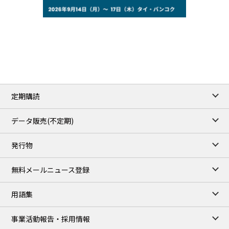
77.29
2.07
WTI/Sep
2.9385
0.0997
RBOB/Sep
3.8820
0.0858
No.2/Sep
2.640
-0.048
Natural Gas/Sep
ICE close
/06 Aug 2026
82.49
3.04
Brent/Oct
定期購読
1,172.75
2.50
Gasoil/Aug
55.769
3.365
TTF/Sep
データ販売(不定期)
TOCOM close
/07 Aug 2026
発行物
99,000
0
Gasoline/Sep
106,000
0
Kerosene/Sep
無料メールニュース登録
105,400
500
Gasoil/Sep
77,870
1,370
ME Crude/Aug
用語集
Chukyo close
/07 Aug 2026
97,000
0
事業活動報告・採用情報
Gasoline/Sep