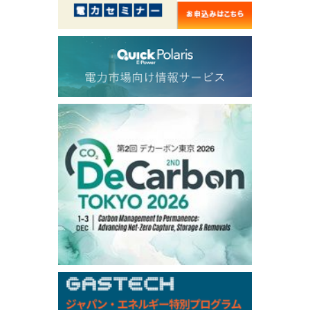
56.070
0.301
TTF/Sep
Dubai Swap
/17:30/JST
77.75
0.32
Dubai Swap/Aug
TOCOM
/16:05/JST
99,000
0
Gasoline/Sep
106,000
0
Kerosene/Sep
105,400
500
Gasoil/Sep
77,870
1,370
ME Crude/Aug
Chukyo
/16:05/JST
97,000
0
Gasoline/Sep
105,000
0
Kerosene/Sep
Exchange Rate
/16:00/JST
159.64
-0.85
TTS
158.35
0.17
Inter Bank
NYMEX close
/06 Aug 2026