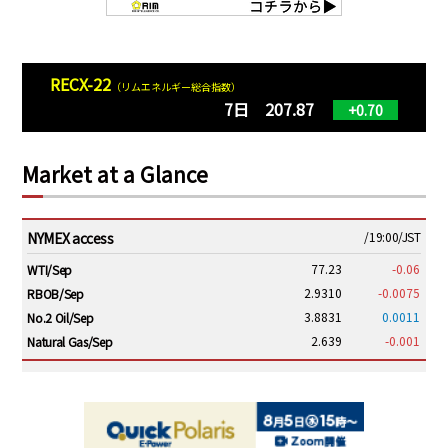
RECX-22
（リムエネルギー総合指数）
7日 207.87
+0.70
Market at a Glance
NYMEX access
/19:00/JST
77.23
-0.06
WTI/Sep
2.9310
-0.0075
RBOB/Sep
3.8831
0.0011
No.2 Oil/Sep
2.639
-0.001
Natural Gas/Sep
ICE electronic
/19:00/JST
82.31
-0.18
Brent/Oct
1,191.25
18.50
Gasoil/Aug