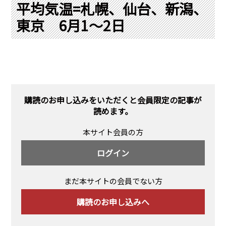
PRA原則
平均気温=札幌、仙台、新潟、
東京 6月1～2日
Q & A
English Website
会社概要
瑞姆亜太能源諮問(北京)
お問い合わせ
Rim Energy Media(韓国語)
年間休刊日
サイトマップ
購読のお申し込みをいただくと会員限定の記事が
採用情報
読めます。
本サイト会員の方
ログイン
まだ本サイトの会員でない方
購読のお申し込みへ