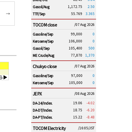
1,172.75
2.50
Gasoil/Aug
→
55.769
3.365
TTF/Sep
TOCOM close
/07 Aug 2026
99,000
0
Gasoline/Sep
106,000
0
Kerosene/Sep
105,400
500
Gasoil/Sep
77,870
1,370
ME Crude/Aug
Chukyo close
/07 Aug 2026
97,000
0
Gasoline/Sep
105,000
0
Kerosene/Sep
JEPX
/08 Aug 2026
19.06
-4.02
DA-24/Index.
18.75
-6.20
DA-DT/Index.
15.22
-8.48
DA-PT/Index.
TOCOM Electricity
/16:05/JST