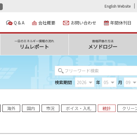
English Website
Q & A
会社概要
お問い合わせ
年間休刊日
一日のエネルギー情報の流れ
価格評価の方法
リムレポート
メソドロジー
検索期間
年
月
海外
国内
市況
ボイス・入札
統計
クリー