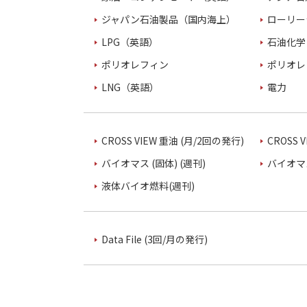
ジャパン石油製品（国内海上）
ローリー
LPG（英語）
石油化学
ポリオレフィン
ポリオレ
LNG（英語）
電力
CROSS VIEW 重油 (月/2回の発行)
CROSS 
バイオマス (固体) (週刊)
バイオマス
液体バイオ燃料(週刊)
Data File (3回/月の発行)