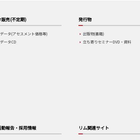
販売(不定期)
発行物
データ(アセスメント価格等)
出版物(書籍)
データCD
立ち寄りセミナーDVD・資料
活動報告・採用情報
リム関連サイト