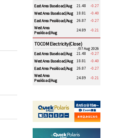
21.48
-0.27
East Area Baseload/Aug
18.81
-0.40
West Area Baseload/Aug
26.87
-0.27
East Area Peakload/Aug
West Area
24.89
-0.21
Peakload/Aug
TOCOM Electricity(Close)
/07 Aug 2026
21.48
-0.27
East Area Baseload/Aug
18.81
-0.40
West Area Baseload/Aug
26.87
-0.27
East Area Peakload/Aug
West Area
24.89
-0.21
Peakload/Aug