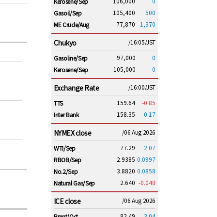
106,000
0
Kerosene/Sep
105,400
500
Gasoil/Sep
77,870
1,370
ME Crude/Aug
Chukyo
/16:05/JST
97,000
0
Gasoline/Sep
105,000
0
Kerosene/Sep
Exchange Rate
/16:00/JST
159.64
-0.85
TTS
158.35
0.17
Inter Bank
NYMEX close
/06 Aug 2026
77.29
2.07
WTI/Sep
2.9385
0.0997
RBOB/Sep
3.8820
0.0858
No.2/Sep
2.640
-0.048
Natural Gas/Sep
ICE close
/06 Aug 2026
82.49
3.04
Brent/Oct