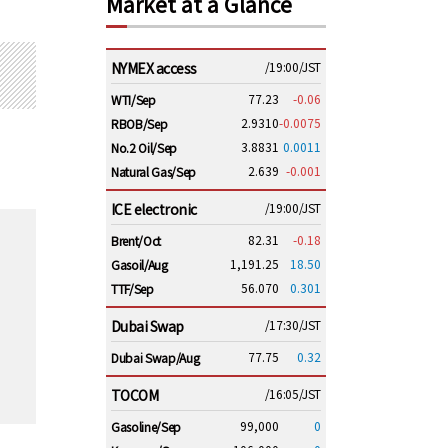
Market at a Glance
NYMEX access
/19:00/JST
77.23
-0.06
WTI/Sep
2.9310
-0.0075
RBOB/Sep
3.8831
0.0011
No.2 Oil/Sep
2.639
-0.001
Natural Gas/Sep
ICE electronic
/19:00/JST
82.31
-0.18
Brent/Oct
1,191.25
18.50
Gasoil/Aug
56.070
0.301
TTF/Sep
Dubai Swap
/17:30/JST
77.75
0.32
Dubai Swap/Aug
TOCOM
/16:05/JST
99,000
0
Gasoline/Sep