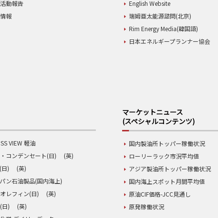
業活動報告
English Website
用情報
瑞姆亜太能源諮問(北京)
Rim Energy Media(韓国語)
日本エネルギープランナー協会
マーケットニュース
(スペシャルコンテンツ)
SS VIEW 軽油
国内製油所トッパー稼働状況
・コンデンセート(日)
(英)
ローリーラック市況平均値
(日)
(英)
アジア製油所トッパー稼働状況
パン石油製品(国内海上)
国内海上スポット月間平均値
オレフィン(日)
(英)
原油CIF価格-JCC見通し
(日)
(英)
原発稼働状況