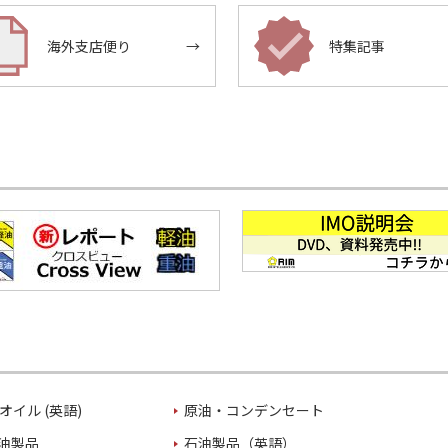
海外支店便り
→
特集記事
オイル (英語)
原油・コンデンセート
油製品
石油製品（英語）