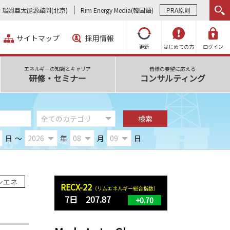
瑞姆亜太能源諮問(北京)
Rim Energy Media(韓国語)
PRA原則
サイトマップ
採用情報
更新
はじめての方
ログイン
エネルギーの知識とキャリア
皆様の要望に応える
研修・セミナー
コンサルティング
日
～
年
月
日
ンエネ
RECX-22
（リムエネルギー総合指数）
7日 207.87
+0.70