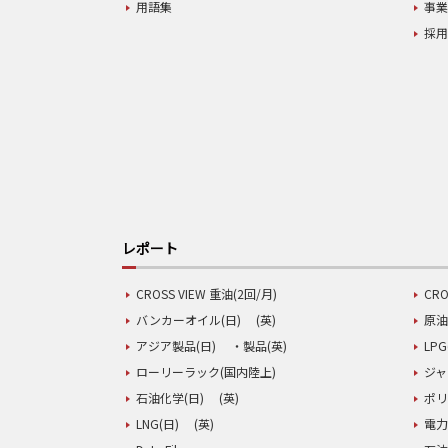
用語集
事
採
レポート
CROSS VIEW 重油(2回/月)
CRO
バンカーオイル(日)
(英)
原油
アジア製品(日)
・製品(英)
LPG
ローリーラック(国内陸上)
ジャ
石油化学(日)
(英)
ポリ
LNG(日)
(英)
電力