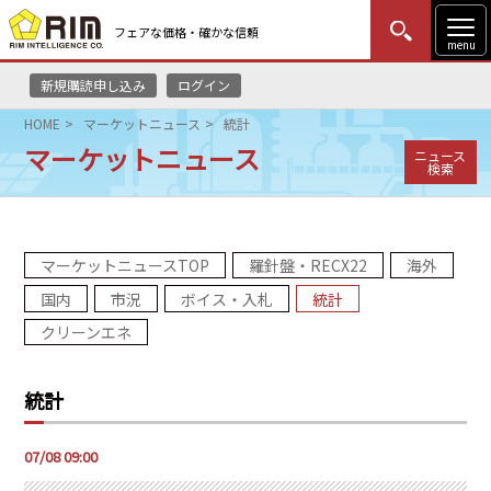
フェアな価格・確かな信頼
menu
新規購読申し込み
ログイン
MENU
更新
はじめての方
ログイン
HOME
マーケットニュース
統計
マーケットニュース
ニュース
HOME
検索
マーケットニュース
マーケットニュースTOP
羅針盤・RECX22
海外
リムレポート
国内
市況
ボイス・入札
統計
メソドロジー
クリーンエネ
研修・セミナー
統計
コンサルティング
07/08 09:00