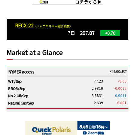
RECX-22
（リムエネルギー総合指数）
7日 207.87
+0.70
Market at a Glance
NYMEX access
/19:00/JST
77.23
-0.06
WTI/Sep
2.9310
-0.0075
RBOB/Sep
3.8831
0.0011
No.2 Oil/Sep
2.639
-0.001
Natural Gas/Sep
ICE electronic
/19:00/JST
82.31
-0.18
Brent/Oct
1,191.25
18.50
Gasoil/Aug