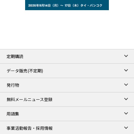
77.29
2.07
WTI/Sep
2.9385
0.0997
RBOB/Sep
3.8820
0.0858
No.2/Sep
2.640
-0.048
Natural Gas/Sep
ICE close
/06 Aug 2026
82.49
3.04
Brent/Oct
定期購読
1,172.75
2.50
Gasoil/Aug
55.769
3.365
TTF/Sep
データ販売(不定期)
TOCOM close
/07 Aug 2026
発行物
99,000
0
Gasoline/Sep
106,000
0
Kerosene/Sep
無料メールニュース登録
105,400
500
Gasoil/Sep
77,870
1,370
ME Crude/Aug
用語集
Chukyo close
/07 Aug 2026
97,000
0
事業活動報告・採用情報
Gasoline/Sep