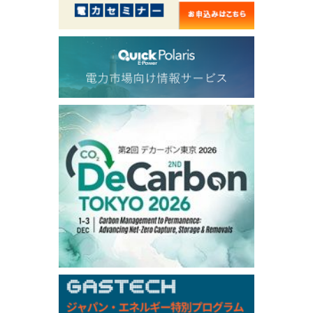
56.070
0.301
TTF/Sep
Dubai Swap
/17:30/JST
77.75
0.32
Dubai Swap/Aug
TOCOM
/16:05/JST
99,000
0
Gasoline/Sep
106,000
0
Kerosene/Sep
105,400
500
Gasoil/Sep
77,870
1,370
ME Crude/Aug
Chukyo
/16:05/JST
97,000
0
Gasoline/Sep
105,000
0
Kerosene/Sep
Exchange Rate
/16:00/JST
159.64
-0.85
TTS
158.35
0.17
Inter Bank
NYMEX close
/06 Aug 2026