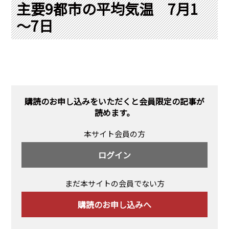
PRA原則
主要9都市の平均気温 7月1
～7日
Q & A
English Website
会社概要
瑞姆亜太能源諮問(北京)
お問い合わせ
Rim Energy Media(韓国語)
年間休刊日
サイトマップ
購読のお申し込みをいただくと会員限定の記事が
採用情報
読めます。
本サイト会員の方
ログイン
まだ本サイトの会員でない方
購読のお申し込みへ