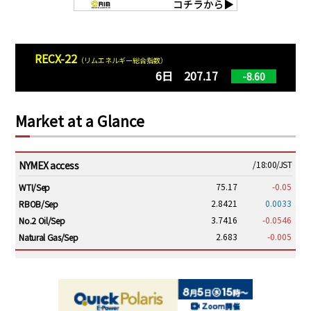
RECX-22
（リムエネルギー総合指数）
6日 207.17
-8.60
Market at a Glance
NYMEX access
/18:00/JST
75.17
-0.05
WTI/Sep
2.8421
0.0033
RBOB/Sep
3.7416
-0.0546
No.2 Oil/Sep
2.683
-0.005
Natural Gas/Sep
ICE electronic
/18:00/JST
79.55
0.10
Brent/Oct
1,140.75
-29.50
Gasoil/Aug