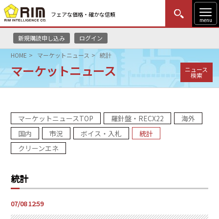
フェアな価格・確かな信頼
menu
新規購読申し込み
ログイン
MENU
更新
はじめての方
ログイン
HOME
マーケットニュース
統計
マーケットニュース
ニュース
HOME
検索
マーケットニュース
マーケットニュースTOP
羅針盤・RECX22
海外
リムレポート
国内
市況
ボイス・入札
統計
メソドロジー
クリーンエネ
研修・セミナー
統計
コンサルティング
07/08 12:59