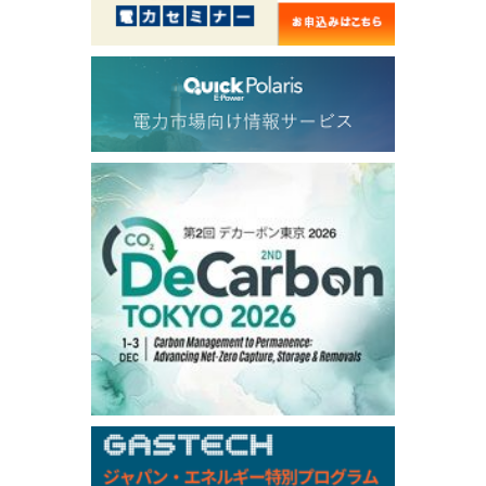
53.825
1.421
TTF/Sep
Dubai Swap
/17:30/JST
77.43
-2.10
Dubai Swap/Aug
TOCOM
/16:05/JST
99,000
0
Gasoline/Sep
106,000
0
Kerosene/Sep
104,900
-200
Gasoil/Sep
76,500
800
ME Crude/Aug
Chukyo
/16:05/JST
97,000
0
Gasoline/Sep
105,000
0
Kerosene/Sep
Exchange Rate
/16:00/JST
158.79
-0.23
TTS
157.82
-0.10
Inter Bank
NYMEX close
/05 Aug 2026