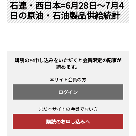
PRA原則
石連・西日本=6月28日～7月4
日の原油・石油製品供給統計
Q & A
English Website
会社概要
瑞姆亜太能源諮問(北京)
お問い合わせ
Rim Energy Media(韓国語)
年間休刊日
サイトマップ
購読のお申し込みをいただくと会員限定の記事が
採用情報
読めます。
本サイト会員の方
ログイン
まだ本サイトの会員でない方
購読のお申し込みへ