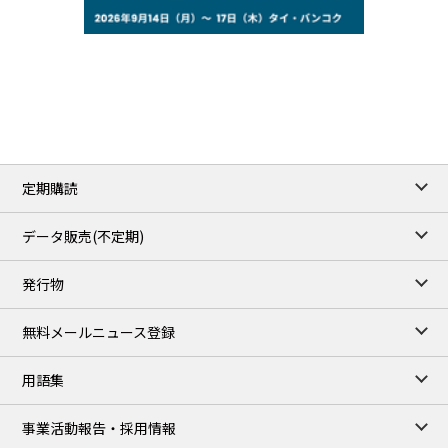
75.22
-0.55
WTI/Sep
2.8388
-0.0134
RBOB/Sep
3.7962
0.0257
No.2/Sep
2.688
0.006
Natural Gas/Sep
ICE close
/05 Aug 2026
79.45
0.09
Brent/Oct
定期購読
1,170.25
34.25
Gasoil/Aug
52.404
-3.517
TTF/Sep
データ販売(不定期)
TOCOM close
/06 Aug 2026
発行物
99,000
0
Gasoline/Sep
106,000
0
Kerosene/Sep
無料メールニュース登録
104,900
-200
Gasoil/Sep
76,500
800
ME Crude/Aug
用語集
Chukyo close
/06 Aug 2026
97,000
0
事業活動報告・採用情報
Gasoline/Sep