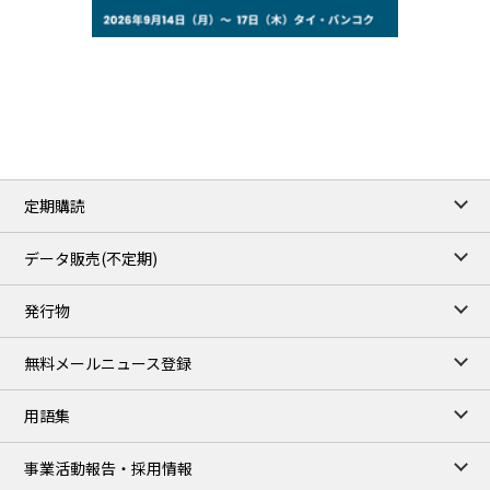
77.29
2.07
WTI/Sep
2.9385
0.0997
RBOB/Sep
3.8820
0.0858
No.2/Sep
2.640
-0.048
Natural Gas/Sep
ICE close
/06 Aug 2026
82.49
3.04
Brent/Oct
定期購読
1,172.75
2.50
Gasoil/Aug
55.769
3.365
TTF/Sep
データ販売(不定期)
TOCOM close
/07 Aug 2026
発行物
99,000
0
Gasoline/Sep
106,000
0
Kerosene/Sep
無料メールニュース登録
105,400
500
Gasoil/Sep
77,870
1,370
ME Crude/Aug
用語集
Chukyo close
/07 Aug 2026
97,000
0
事業活動報告・採用情報
Gasoline/Sep