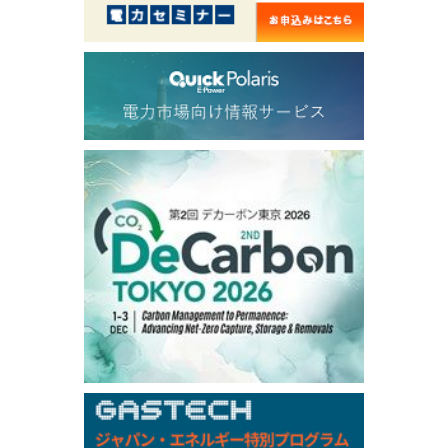
56.070
0.301
TTF/Sep
Dubai Swap
/17:30/JST
77.75
0.32
Dubai Swap/Aug
TOCOM
/16:05/JST
99,000
0
Gasoline/Sep
106,000
0
Kerosene/Sep
105,400
500
Gasoil/Sep
77,870
1,370
ME Crude/Aug
Chukyo
/16:05/JST
97,000
0
Gasoline/Sep
105,000
0
Kerosene/Sep
Exchange Rate
/16:00/JST
159.64
-0.85
TTS
158.35
0.17
Inter Bank
NYMEX close
/06 Aug 2026