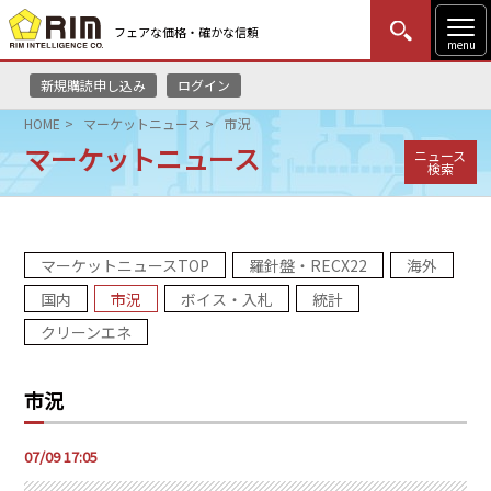
フェアな価格・確かな信頼
menu
新規購読申し込み
ログイン
MENU
更新
はじめての方
ログイン
HOME
マーケットニュース
市況
マーケットニュース
ニュース
HOME
検索
マーケットニュース
マーケットニュースTOP
羅針盤・RECX22
海外
リムレポート
国内
市況
ボイス・入札
統計
メソドロジー
クリーンエネ
研修・セミナー
市況
コンサルティング
07/09 17:05