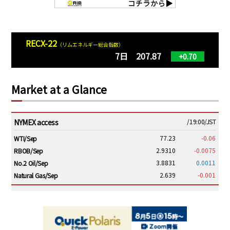
RECX-22
（リムエネルギー総合指数）
7日 207.87
+0.70
Market at a Glance
NYMEX access
/19:00/JST
77.23
-0.06
WTI/Sep
2.9310
-0.0075
RBOB/Sep
3.8831
0.0011
No.2 Oil/Sep
2.639
-0.001
Natural Gas/Sep
ICE electronic
/19:00/JST
82.31
-0.18
Brent/Oct
1,191.25
18.50
Gasoil/Aug