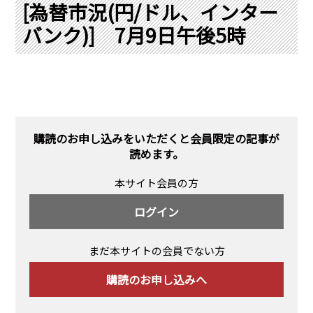
PRA原則
[為替市況(円/ドル、インター
バンク)] 7月9日午後5時
Q & A
English Website
会社概要
瑞姆亜太能源諮問(北京)
お問い合わせ
Rim Energy Media(韓国語)
年間休刊日
サイトマップ
購読のお申し込みをいただくと会員限定の記事が
採用情報
読めます。
本サイト会員の方
ログイン
まだ本サイトの会員でない方
購読のお申し込みへ