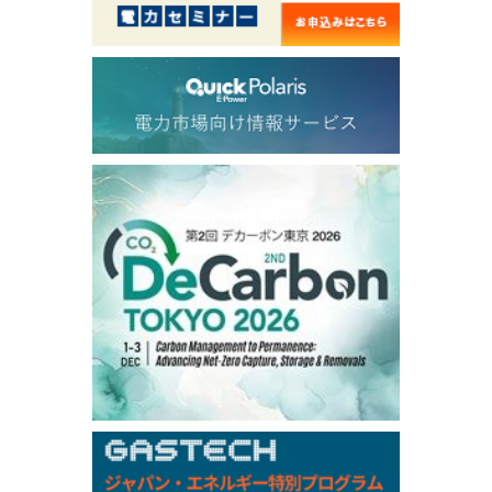
54.520
2.116
TTF/Sep
Dubai Swap
/17:30/JST
77.43
-2.10
Dubai Swap/Aug
TOCOM
/16:05/JST
99,000
0
Gasoline/Sep
106,000
0
Kerosene/Sep
104,900
-200
Gasoil/Sep
76,500
800
ME Crude/Aug
Chukyo
/16:05/JST
97,000
0
Gasoline/Sep
105,000
0
Kerosene/Sep
Exchange Rate
/16:00/JST
158.79
-0.23
TTS
157.82
-0.10
Inter Bank
NYMEX close
/05 Aug 2026