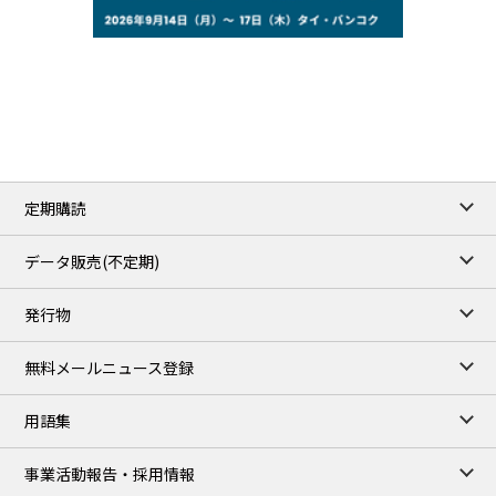
75.22
-0.55
WTI/Sep
2.8388
-0.0134
RBOB/Sep
3.7962
0.0257
No.2/Sep
2.688
0.006
Natural Gas/Sep
ICE close
/05 Aug 2026
79.45
0.09
Brent/Oct
定期購読
1,170.25
34.25
Gasoil/Aug
52.404
-3.517
TTF/Sep
データ販売(不定期)
TOCOM close
/06 Aug 2026
発行物
99,000
0
Gasoline/Sep
106,000
0
Kerosene/Sep
無料メールニュース登録
104,900
-200
Gasoil/Sep
76,500
800
ME Crude/Aug
用語集
Chukyo close
/06 Aug 2026
97,000
0
事業活動報告・採用情報
Gasoline/Sep