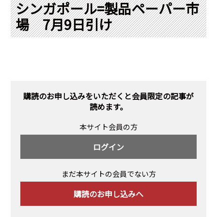
PRA原則
シンガポール=製品ペーパー市
場 7月9日引け
Q & A
English Website
会社概要
瑞姆亜太能源諮問(北京)
お問い合わせ
Rim Energy Media(韓国語)
年間休刊日
サイトマップ
購読のお申し込みをいただくと会員限定の記事が
採用情報
読めます。
本サイト会員の方
ログイン
まだ本サイトの会員でない方
購読のお申し込みへ