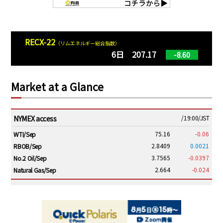
RECX-22
（リムエネルギー総合指数）
6日 207.17
-8.60
Market at a Glance
NYMEX access
/19:00/JST
75.16
-0.06
WTI/Sep
2.8409
0.0021
RBOB/Sep
3.7565
-0.0397
No.2 Oil/Sep
2.664
-0.024
Natural Gas/Sep
ICE electronic
/19:00/JST
79.46
0.01
Brent/Oct
1,146.75
-23.50
Gasoil/Aug