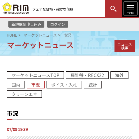
フェアな価格・確かな信頼
menu
新規購読申し込み
ログイン
MENU
更新
はじめての方
ログイン
HOME
マーケットニュース
市況
マーケットニュース
ニュース
HOME
検索
マーケットニュース
マーケットニュースTOP
羅針盤・RECX22
海外
リムレポート
国内
市況
ボイス・入札
統計
メソドロジー
クリーンエネ
研修・セミナー
市況
コンサルティング
07/09 19:39