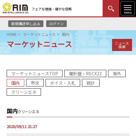
フェアな価格・確かな信頼
menu
新規購読申し込み
ログイン
MENU
更新
はじめての方
ログイン
HOME
マーケットニュース
国内
マーケットニュース
ニュース
HOME
検索
マーケットニュース
マーケットニュースTOP
羅針盤・RECX22
海外
リムレポート
国内
市況
ボイス・入札
統計
メソドロジー
クリーンエネ
研修・セミナー
国内
クリーンエネ
コンサルティング
2020/09/11 21:27