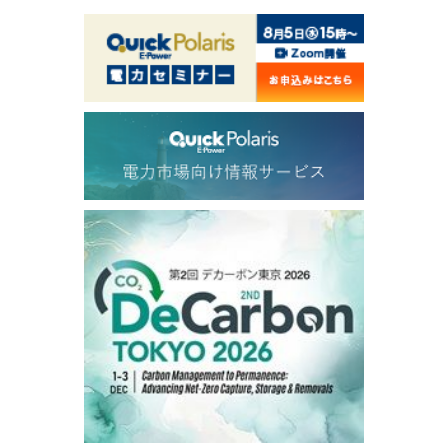
83.34
-0.21
Brent/Oct
1,203.75
6.75
Gasoil/Aug
56.700
1.156
TTF/Sep
Dubai Swap
/10:45/JST
79.11
1.36
Dubai Swap/Aug
TOCOM
/11:35/JST
-
-
Gasoline/Sep
-
-
Kerosene/Sep
-
-
Gasoil/Sep
-
-
ME Crude/Aug
Chukyo
/11:35/JST
-
-
Gasoline/Sep
-
-
Kerosene/Sep
Exchange Rate
/10:00/JST
158.98
0.66
TTS