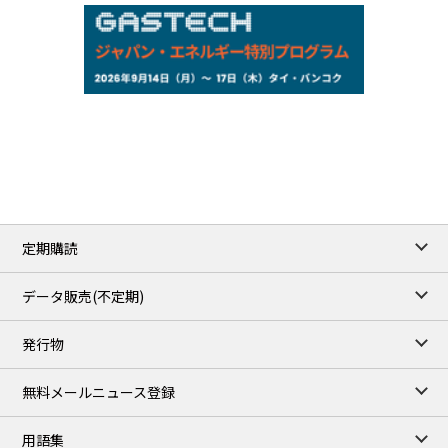
157.94
0.41
Inter Bank
NYMEX close
/07 Aug 2026
78.18
0.89
WTI/Sep
2.9853
0.0468
RBOB/Sep
3.9024
0.0204
No.2/Sep
2.662
0.022
Natural Gas/Sep
ICE close
/07 Aug 2026
83.55
1.06
Brent/Oct
定期購読
1,197.00
24.25
Gasoil/Aug
55.544
-0.225
TTF/Sep
データ販売(不定期)
TOCOM close
/07 Aug 2026
発行物
99,000
0
Gasoline/Sep
106,000
0
Kerosene/Sep
無料メールニュース登録
105,400
500
Gasoil/Sep
77,870
1,370
ME Crude/Aug
用語集