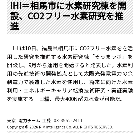
PRA原則
IHI＝相馬市に水素研究棟を開
設、CO2フリー水素研究を推
Q & A
English Website
進
会社概要
瑞姆亜太能源諮問(北京)
お問い合わせ
Rim Energy Media(韓国語)
年間休刊日
IHIは10日、福島県相馬市にCO2フリー水素をを活
サイトマップ
用した研究を推進する水素研究棟「そうまラボ」を
採用情報
開設し、9月から運用を開始すると発表した。水素利
用の先進技術の開発拠点として太陽光発電電力の余
剰電力で製造した水素を使用し、将来に向けた水素
利用・エネルギーキャリア転換技術研究・実証実験
を実施する。日糧、最大400N㎥の水素が可能だ。
東京 : 電力チーム 工藤
03-3552-2411
Copyright ©
2026 RIM Intelligence Co. ALL RIGHTS RESERVED.