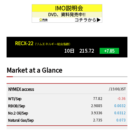
RECX-22
（リムエネルギー総合指数）
10日 215.72
+7.85
Market at a Glance
NYMEX access
/15:00/JST
77.82
-0.36
WTI/Sep
2.9885
0.0032
RBOB/Sep
3.9336
0.0312
No.2 Oil/Sep
2.735
0.073
Natural Gas/Sep
ICE electronic
/15:00/JST