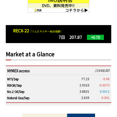
RECX-22
（リムエネルギー総合指数）
7日 207.87
+0.70
Market at a Glance
NYMEX access
/19:00/JST
77.23
-0.06
WTI/Sep
2.9310
-0.0075
RBOB/Sep
3.8831
0.0011
No.2 Oil/Sep
2.639
-0.001
Natural Gas/Sep
ICE electronic
/19:00/JST
82.31
-0.18
Brent/Oct