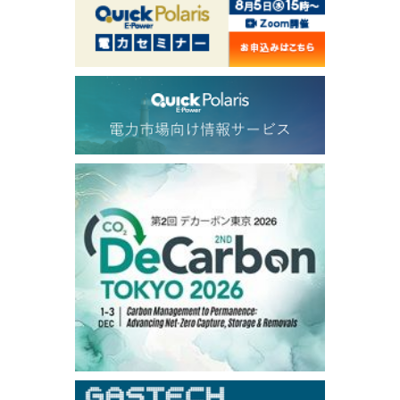
1,191.25
18.50
Gasoil/Aug
56.070
0.301
TTF/Sep
Dubai Swap
/17:30/JST
77.75
0.32
Dubai Swap/Aug
TOCOM
/16:05/JST
99,000
0
Gasoline/Sep
106,000
0
Kerosene/Sep
105,400
500
Gasoil/Sep
77,870
1,370
ME Crude/Aug
Chukyo
/16:05/JST
97,000
0
Gasoline/Sep
105,000
0
Kerosene/Sep
Exchange Rate
/16:00/JST
159.64
-0.85
TTS
158.35
0.17
Inter Bank