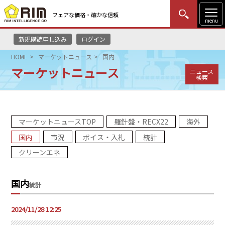
フェアな価格・確かな信頼
menu
新規購読申し込み
ログイン
MENU
更新
はじめての方
ログイン
HOME
マーケットニュース
国内
マーケットニュース
ニュース
HOME
検索
マーケットニュース
マーケットニュースTOP
羅針盤・RECX22
海外
リムレポート
国内
市況
ボイス・入札
統計
メソドロジー
クリーンエネ
研修・セミナー
国内
統計
コンサルティング
2024/11/28 12:25