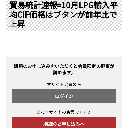
PRA原則
貿易統計速報=10月LPG輸入平
均CIF価格はブタンが前年比で
Q & A
English Website
上昇
会社概要
瑞姆亜太能源諮問(北京)
お問い合わせ
Rim Energy Media(韓国語)
年間休刊日
サイトマップ
採用情報
購読のお申し込みをいただくと会員限定の記事が
読めます。
本サイト会員の方
ログイン
まだ本サイトの会員でない方
購読のお申し込みへ