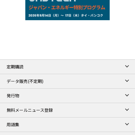
NYMEX close
/06 Aug 2026
77.29
2.07
WTI/Sep
2.9385
0.0997
RBOB/Sep
3.8820
0.0858
No.2/Sep
2.640
-0.048
Natural Gas/Sep
ICE close
/06 Aug 2026
82.49
3.04
Brent/Oct
定期購読
1,172.75
2.50
Gasoil/Aug
55.769
3.365
TTF/Sep
データ販売(不定期)
TOCOM close
/07 Aug 2026
発行物
99,000
0
Gasoline/Sep
106,000
0
Kerosene/Sep
無料メールニュース登録
105,400
500
Gasoil/Sep
77,870
1,370
ME Crude/Aug
用語集
Chukyo close
/07 Aug 2026