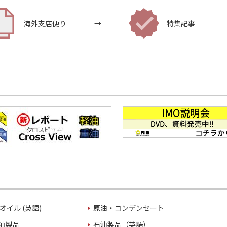
海外支店便り
→
特集記事
オイル (英語)
原油・コンデンセート
油製品
石油製品（英語）