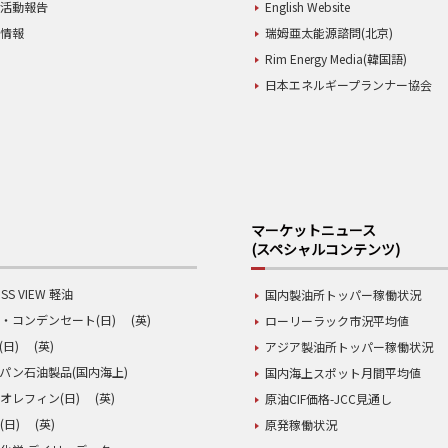
業活動報告
English Website
用情報
瑞姆亜太能源諮問(北京)
Rim Energy Media(韓国語)
日本エネルギープランナー協会
マーケットニュース
(スペシャルコンテンツ)
SS VIEW 軽油
国内製油所トッパー稼働状況
・コンデンセート(日)
(英)
ローリーラック市況平均値
(日)
(英)
アジア製油所トッパー稼働状況
パン石油製品(国内海上)
国内海上スポット月間平均値
オレフィン(日)
(英)
原油CIF価格-JCC見通し
(日)
(英)
原発稼働状況