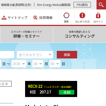
瑞姆亜太能源諮問(北京)
Rim Energy Media(韓国語)
PRA原則
サイトマップ
採用情報
更新
はじめての方
ログイン
エネルギーの知識とキャリア
皆様の要望に応える
研修・セミナー
コンサルティング
日
～
年
月
日
ンエネ
RECX-22
（リムエネルギー総合指数）
6日 207.17
-8.60