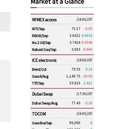
Market at a Glance
NYMEX access
/18:00/JST
75.17
-0.05
WTI/Sep
2.8421
0.0033
RBOB/Sep
3.7416
-0.0546
No.2 Oil/Sep
2.683
-0.005
Natural Gas/Sep
ICE electronic
/18:00/JST
79.55
0.10
Brent/Oct
1,140.75
-29.50
Gasoil/Aug
53.825
1.421
TTF/Sep
Dubai Swap
/17:30/JST
77.43
-2.10
Dubai Swap/Aug
TOCOM
/16:05/JST
99,000
0
Gasoline/Sep