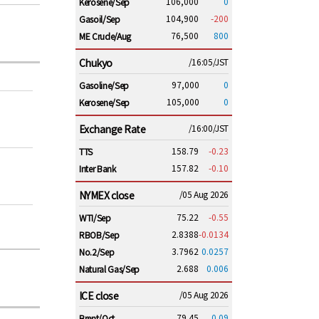
106,000
0
Kerosene/Sep
104,900
-200
Gasoil/Sep
76,500
800
ME Crude/Aug
Chukyo
/16:05/JST
97,000
0
Gasoline/Sep
105,000
0
Kerosene/Sep
Exchange Rate
/16:00/JST
158.79
-0.23
TTS
157.82
-0.10
Inter Bank
NYMEX close
/05 Aug 2026
75.22
-0.55
WTI/Sep
2.8388
-0.0134
RBOB/Sep
3.7962
0.0257
No.2/Sep
2.688
0.006
Natural Gas/Sep
ICE close
/05 Aug 2026
79.45
0.09
Brent/Oct