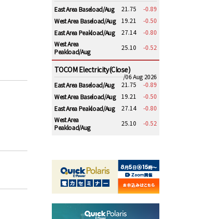
21.75
-0.89
East Area Baseload/Aug
19.21
-0.50
West Area Baseload/Aug
27.14
-0.80
East Area Peakload/Aug
West Area
25.10
-0.52
Peakload/Aug
TOCOM Electricity(Close)
/06 Aug 2026
21.75
-0.89
East Area Baseload/Aug
19.21
-0.50
West Area Baseload/Aug
27.14
-0.80
East Area Peakload/Aug
West Area
25.10
-0.52
Peakload/Aug