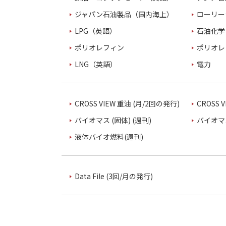
ジャパン石油製品（国内海上）
ローリー
LPG（英語）
石油化学
ポリオレフィン
ポリオレ
LNG（英語）
電力
CROSS VIEW 重油 (月/2回の発行)
CROSS 
バイオマス (固体) (週刊)
バイオマス
液体バイオ燃料(週刊)
Data File (3回/月の発行)