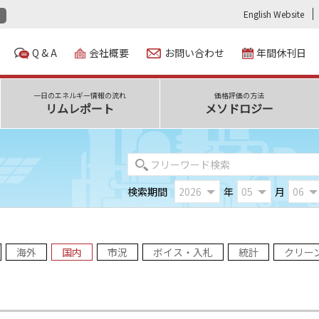
English Website
Q & A
会社概要
お問い合わせ
年間休刊日
一日のエネルギー情報の流れ
価格評価の方法
リムレポート
メソドロジー
検索期間
年
月
海外
国内
市況
ボイス・入札
統計
クリー