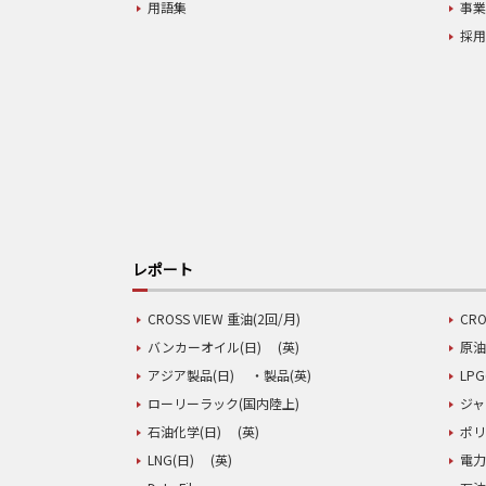
用語集
事
採
レポート
CROSS VIEW 重油(2回/月)
CRO
バンカーオイル(日)
(英)
原油
アジア製品(日)
・製品(英)
LPG
ローリーラック(国内陸上)
ジャ
石油化学(日)
(英)
ポリ
LNG(日)
(英)
電力