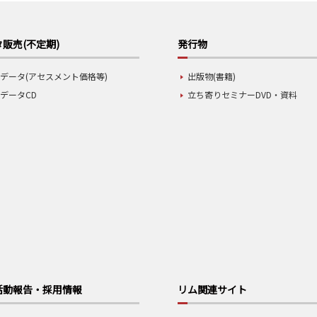
販売(不定期)
発行物
データ(アセスメント価格等)
出版物(書籍)
データCD
立ち寄りセミナーDVD・資料
活動報告・採用情報
リム関連サイト