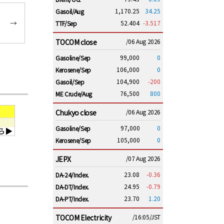
1,170.25
34.25
Gasoil/Aug
→
52.404
-3.517
TTF/Sep
TOCOM close
/06 Aug 2026
99,000
0
Gasoline/Sep
106,000
0
Kerosene/Sep
104,900
-200
Gasoil/Sep
76,500
800
ME Crude/Aug
Chukyo close
/06 Aug 2026
97,000
0
Gasoline/Sep
105,000
0
Kerosene/Sep
JEPX
/07 Aug 2026
23.08
-0.36
DA-24/Index.
24.95
-0.79
DA-DT/Index.
23.70
1.20
DA-PT/Index.
TOCOM Electricity
/16:05/JST