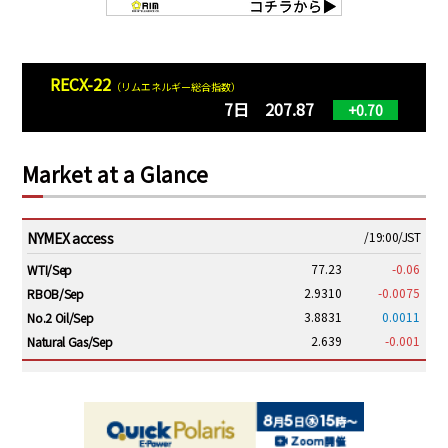
RECX-22
（リムエネルギー総合指数）
7日 207.87
+0.70
Market at a Glance
NYMEX access
/19:00/JST
77.23
-0.06
WTI/Sep
2.9310
-0.0075
RBOB/Sep
3.8831
0.0011
No.2 Oil/Sep
2.639
-0.001
Natural Gas/Sep
ICE electronic
/19:00/JST
82.31
-0.18
Brent/Oct
1,191.25
18.50
Gasoil/Aug