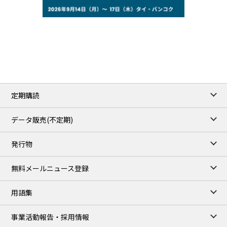
77.29
2.07
WTI/Sep
2.9385
0.0997
RBOB/Sep
3.8820
0.0858
No.2/Sep
2.640
-0.048
Natural Gas/Sep
ICE close
/06 Aug 2026
82.49
3.04
Brent/Oct
定期購読
1,172.75
2.50
Gasoil/Aug
55.769
3.365
TTF/Sep
データ販売(不定期)
TOCOM close
/07 Aug 2026
発行物
99,000
0
Gasoline/Sep
106,000
0
Kerosene/Sep
無料メールニュース登録
105,400
500
Gasoil/Sep
77,870
1,370
ME Crude/Aug
用語集
Chukyo close
/07 Aug 2026
97,000
0
事業活動報告・採用情報
Gasoline/Sep