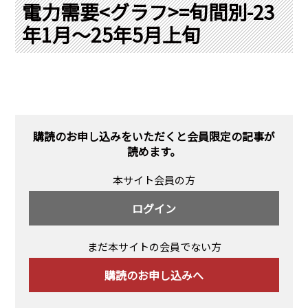
PRA原則
電力需要<グラフ>=旬間別-23
年1月～25年5月上旬
Q & A
English Website
会社概要
瑞姆亜太能源諮問(北京)
お問い合わせ
Rim Energy Media(韓国語)
年間休刊日
サイトマップ
購読のお申し込みをいただくと会員限定の記事が
採用情報
読めます。
本サイト会員の方
ログイン
まだ本サイトの会員でない方
購読のお申し込みへ