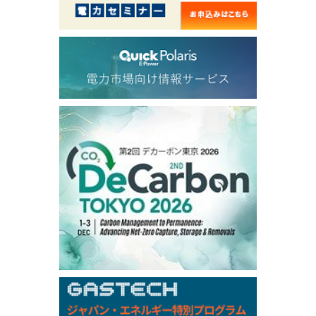
56.070
0.301
TTF/Sep
Dubai Swap
/17:30/JST
77.75
0.32
Dubai Swap/Aug
TOCOM
/16:05/JST
99,000
0
Gasoline/Sep
106,000
0
Kerosene/Sep
105,400
500
Gasoil/Sep
77,870
1,370
ME Crude/Aug
Chukyo
/16:05/JST
97,000
0
Gasoline/Sep
105,000
0
Kerosene/Sep
Exchange Rate
/16:00/JST
159.64
-0.85
TTS
158.35
0.17
Inter Bank
NYMEX close
/06 Aug 2026