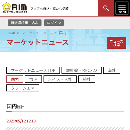
フェアな価格・確かな信頼
menu
新規購読申し込み
ログイン
MENU
更新
はじめての方
ログイン
HOME
マーケットニュース
国内
マーケットニュース
ニュース
HOME
検索
マーケットニュース
マーケットニュースTOP
羅針盤・RECX22
海外
リムレポート
国内
市況
ボイス・入札
統計
メソドロジー
クリーンエネ
研修・セミナー
国内
統計
コンサルティング
2025/05/12 12:10