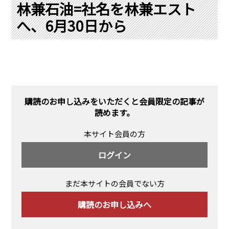
PRA原則
林兼石油=社名を林兼エスト
へ、6月30日から
Q & A
English Website
会社概要
瑞姆亜太能源諮問(北京)
お問い合わせ
Rim Energy Media(韓国語)
年間休刊日
サイトマップ
購読のお申し込みをいただくと会員限定の記事が
採用情報
読めます。
本サイト会員の方
ログイン
まだ本サイトの会員でない方
購読のお申し込みへ