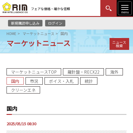
フェアな価格・確かな信頼
menu
新規購読申し込み
ログイン
MENU
更新
はじめての方
ログイン
HOME
マーケットニュース
国内
マーケットニュース
ニュース
HOME
検索
マーケットニュース
マーケットニュースTOP
羅針盤・RECX22
海外
リムレポート
国内
市況
ボイス・入札
統計
メソドロジー
クリーンエネ
研修・セミナー
国内
コンサルティング
2025/05/15 08:30