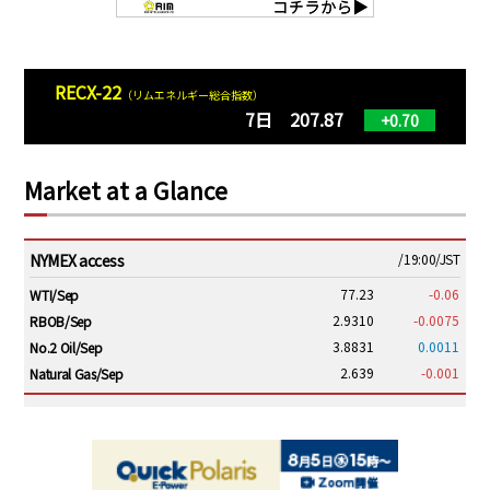
RECX-22
（リムエネルギー総合指数）
7日 207.87
+0.70
Market at a Glance
NYMEX access
/19:00/JST
77.23
-0.06
WTI/Sep
2.9310
-0.0075
RBOB/Sep
3.8831
0.0011
No.2 Oil/Sep
2.639
-0.001
Natural Gas/Sep
ICE electronic
/19:00/JST
82.31
-0.18
Brent/Oct
1,191.25
18.50
Gasoil/Aug