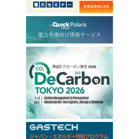
56.070
0.301
TTF/Sep
Dubai Swap
/17:30/JST
77.75
0.32
Dubai Swap/Aug
TOCOM
/16:05/JST
99,000
0
Gasoline/Sep
106,000
0
Kerosene/Sep
105,400
500
Gasoil/Sep
77,870
1,370
ME Crude/Aug
Chukyo
/16:05/JST
97,000
0
Gasoline/Sep
105,000
0
Kerosene/Sep
Exchange Rate
/16:00/JST
159.64
-0.85
TTS
158.35
0.17
Inter Bank
NYMEX close
/06 Aug 2026