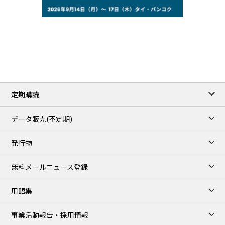
77.29
2.07
WTI/Sep
2.9385
0.0997
RBOB/Sep
3.8820
0.0858
No.2/Sep
2.640
-0.048
Natural Gas/Sep
ICE close
/06 Aug 2026
82.49
3.04
Brent/Oct
定期購読
1,172.75
2.50
Gasoil/Aug
55.769
3.365
TTF/Sep
データ販売(不定期)
TOCOM close
/07 Aug 2026
発行物
99,000
0
Gasoline/Sep
106,000
0
Kerosene/Sep
無料メールニュース登録
105,400
500
Gasoil/Sep
77,870
1,370
ME Crude/Aug
用語集
Chukyo close
/07 Aug 2026
97,000
0
事業活動報告・採用情報
Gasoline/Sep