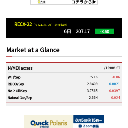
RECX-22
（リムエネルギー総合指数）
6日 207.17
-8.60
Market at a Glance
NYMEX access
/19:00/JST
75.16
-0.06
WTI/Sep
2.8409
0.0021
RBOB/Sep
3.7565
-0.0397
No.2 Oil/Sep
2.664
-0.024
Natural Gas/Sep
ICE electronic
/19:00/JST
79.46
0.01
Brent/Oct
1,146.75
-23.50
Gasoil/Aug