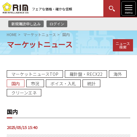
フェアな価格・確かな信頼
menu
新規購読申し込み
ログイン
MENU
更新
はじめての方
ログイン
HOME
マーケットニュース
国内
マーケットニュース
ニュース
HOME
検索
マーケットニュース
マーケットニュースTOP
羅針盤・RECX22
海外
リムレポート
国内
市況
ボイス・入札
統計
メソドロジー
クリーンエネ
研修・セミナー
国内
コンサルティング
2025/05/15 15:40