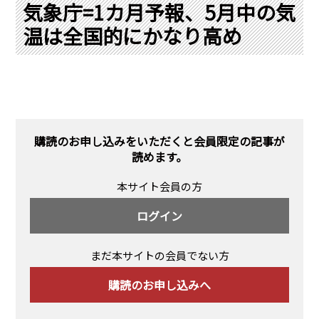
PRA原則
気象庁=1カ月予報、5月中の気
温は全国的にかなり高め
Q & A
English Website
会社概要
瑞姆亜太能源諮問(北京)
お問い合わせ
Rim Energy Media(韓国語)
年間休刊日
サイトマップ
購読のお申し込みをいただくと会員限定の記事が
採用情報
読めます。
本サイト会員の方
ログイン
まだ本サイトの会員でない方
購読のお申し込みへ