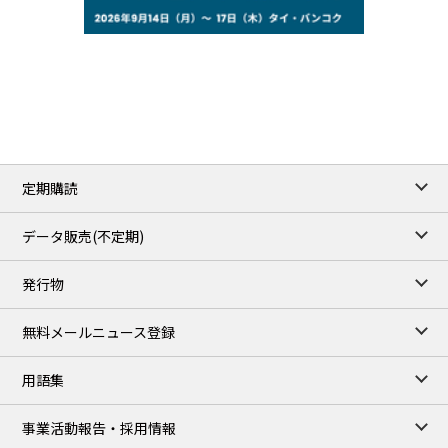
75.22
-0.55
WTI/Sep
2.8388
-0.0134
RBOB/Sep
3.7962
0.0257
No.2/Sep
2.688
0.006
Natural Gas/Sep
ICE close
/05 Aug 2026
79.45
0.09
Brent/Oct
定期購読
1,170.25
34.25
Gasoil/Aug
52.404
-3.517
TTF/Sep
データ販売(不定期)
TOCOM close
/06 Aug 2026
発行物
99,000
0
Gasoline/Sep
106,000
0
Kerosene/Sep
無料メールニュース登録
104,900
-200
Gasoil/Sep
76,500
800
ME Crude/Aug
用語集
Chukyo close
/06 Aug 2026
97,000
0
事業活動報告・採用情報
Gasoline/Sep