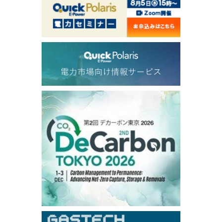
1,191.25
18.50
Gasoil/Aug
56.070
0.301
TTF/Sep
Dubai Swap
/17:30/JST
77.75
0.32
Dubai Swap/Aug
TOCOM
/16:05/JST
99,000
0
Gasoline/Sep
106,000
0
Kerosene/Sep
105,400
500
Gasoil/Sep
77,870
1,370
ME Crude/Aug
Chukyo
/16:05/JST
97,000
0
Gasoline/Sep
105,000
0
Kerosene/Sep
Exchange Rate
/16:00/JST
159.64
-0.85
TTS
158.35
0.17
Inter Bank