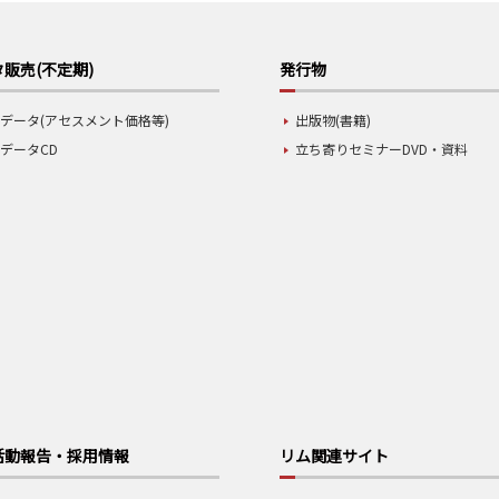
販売(不定期)
発行物
データ(アセスメント価格等)
出版物(書籍)
データCD
立ち寄りセミナーDVD・資料
活動報告・採用情報
リム関連サイト