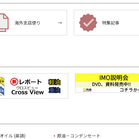
海外支店便り
→
特集記事
オイル (英語)
原油・コンデンセート