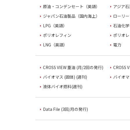
原油・コンデンセート（英語）
アジア石
ジャパン石油製品（国内海上）
ローリー
LPG（英語）
石油化学
ポリオレフィン
ポリオレ
LNG（英語）
電力
CROSS VIEW 重油 (月/2回の発行)
CROSS 
バイオマス (固体) (週刊)
バイオマス
液体バイオ燃料(週刊)
Data File (3回/月の発行)