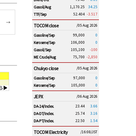
1,170.25
34.25
Gasoil/Aug
52.404
-3.517
TTF/Sep
→
TOCOM close
/05 Aug 2026
99,000
0
Gasoline/Sep
106,000
0
Kerosene/Sep
105,100
-100
Gasoil/Sep
75,700
-2,850
ME Crude/Aug
Chukyo close
/05 Aug 2026
97,000
0
Gasoline/Sep
105,000
0
Kerosene/Sep
JEPX
/06 Aug 2026
23.44
3.66
DA-24/Index.
25.74
3.16
DA-DT/Index.
22.50
1.54
DA-PT/Index.
TOCOM Electricity
/16:08/JST