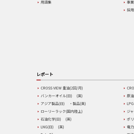
用語集
事
採
レポート
CROSS VIEW 重油(2回/月)
CRO
バンカーオイル(日)
(英)
原油
アジア製品(日)
・製品(英)
LPG
ローリーラック(国内陸上)
ジャ
石油化学(日)
(英)
ポリ
LNG(日)
(英)
電力