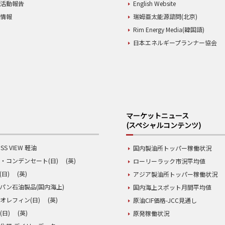
業活動報告
English Website
用情報
瑞姆亜太能源諮問(北京)
Rim Energy Media(韓国語)
日本エネルギープランナー協会
マーケットニュース
(スペシャルコンテンツ)
SS VIEW 軽油
国内製油所トッパー稼働状況
・コンデンセート(日)
(英)
ローリーラック市況平均値
(日)
(英)
アジア製油所トッパー稼働状況
パン石油製品(国内海上)
国内海上スポット月間平均値
オレフィン(日)
(英)
原油CIF価格-JCC見通し
(日)
(英)
原発稼働状況