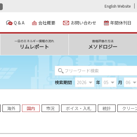
English Website
Q & A
会社概要
お問い合わせ
年間休刊日
一日のエネルギー情報の流れ
価格評価の方法
リムレポート
メソドロジー
検索期間
年
月
海外
国内
市況
ボイス・入札
統計
クリー