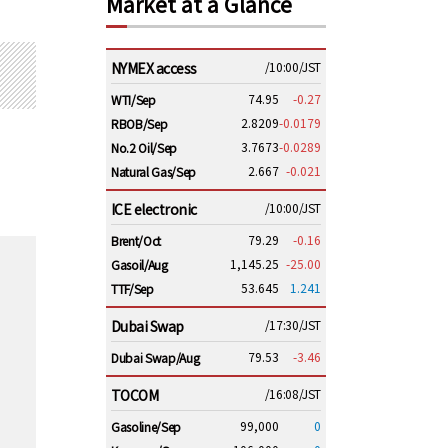
Market at a Glance
NYMEX access
/10:00/JST
74.95
-0.27
WTI/Sep
2.8209
-0.0179
RBOB/Sep
3.7673
-0.0289
No.2 Oil/Sep
2.667
-0.021
Natural Gas/Sep
ICE electronic
/10:00/JST
79.29
-0.16
Brent/Oct
1,145.25
-25.00
Gasoil/Aug
53.645
1.241
TTF/Sep
Dubai Swap
/17:30/JST
79.53
-3.46
Dubai Swap/Aug
TOCOM
/16:08/JST
99,000
0
Gasoline/Sep