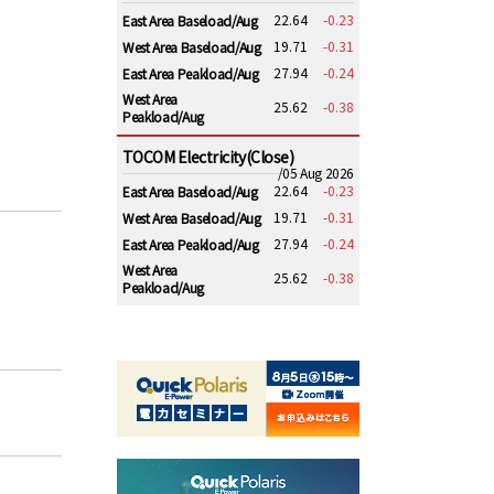
22.64
-0.23
East Area Baseload/Aug
19.71
-0.31
West Area Baseload/Aug
27.94
-0.24
East Area Peakload/Aug
West Area
25.62
-0.38
Peakload/Aug
TOCOM Electricity(Close)
/05 Aug 2026
22.64
-0.23
East Area Baseload/Aug
19.71
-0.31
West Area Baseload/Aug
27.94
-0.24
East Area Peakload/Aug
West Area
25.62
-0.38
Peakload/Aug