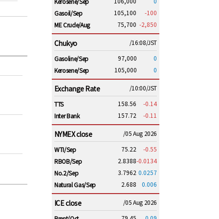
106,000
0
Kerosene/Sep
105,100
-100
Gasoil/Sep
75,700
-2,850
ME Crude/Aug
Chukyo
/16:08/JST
97,000
0
Gasoline/Sep
105,000
0
Kerosene/Sep
Exchange Rate
/10:00/JST
158.56
-0.14
TTS
157.72
-0.11
Inter Bank
NYMEX close
/05 Aug 2026
75.22
-0.55
WTI/Sep
2.8388
-0.0134
RBOB/Sep
3.7962
0.0257
No.2/Sep
2.688
0.006
Natural Gas/Sep
ICE close
/05 Aug 2026
79.45
0.09
Brent/Oct