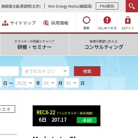
瑞姆亜太能源諮問(北京)
Rim Energy Media(韓国語)
PRA原則
サイトマップ
採用情報
更新
はじめての方
ログイン
エネルギーの知識とキャリア
皆様の要望に応える
研修・セミナー
コンサルティング
日
～
年
月
日
ンエネ
RECX-22
（リムエネルギー総合指数）
6日 207.17
-8.60