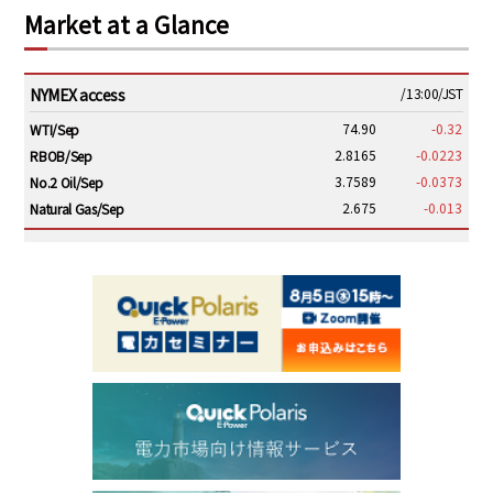
Market at a Glance
NYMEX access
/13:00/JST
74.90
-0.32
WTI/Sep
2.8165
-0.0223
RBOB/Sep
3.7589
-0.0373
No.2 Oil/Sep
2.675
-0.013
Natural Gas/Sep
ICE electronic
/13:00/JST
79.25
-0.20
Brent/Oct
1,143.75
-26.50
Gasoil/Aug
54.000
1.596
TTF/Sep
Dubai Swap
/10:45/JST
76.09
-3.44
Dubai Swap/Aug
TOCOM
/11:35/JST
-
-
Gasoline/Sep