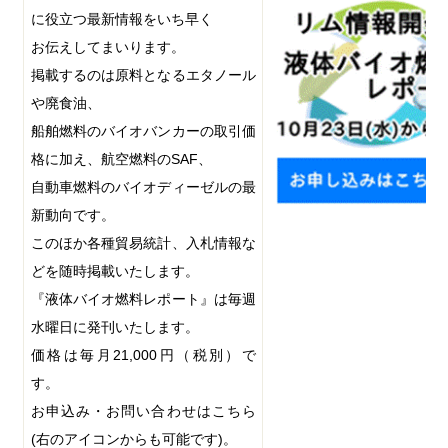
に役立つ最新情報をいち早く
お伝えしてまいります。
掲載するのは原料となるエタノール
や廃食油、
船舶燃料のバイオバンカーの取引価
格に加え、航空燃料の
SAF
、
自動車燃料のバイオディーゼルの最
新動向です。
このほか各種貿易統計、入札情報な
どを随時掲載いたします。
『液体バイオ燃料レポート』は毎週
水曜日に発刊いたします。
価格は毎月
21,000
円（税別）で
す。
お申込み・お問い合わせはこちら
(
右のアイコンからも可能です
)
。