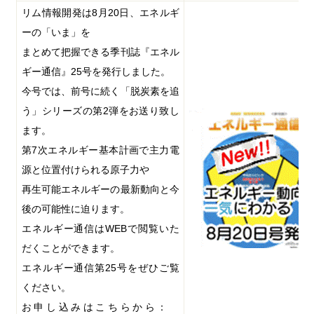
リム情報開発は
8
月
20
日、エネルギ
ーの「いま」を
まとめて把握できる季刊誌
『エネル
ギー通信』
25
号を発行しました。
今号では、前号に続く「脱炭素を追
う」シリーズの第
2
弾をお送り致し
ます。
第
7
次エネルギー基本計画で主力電
源と位置付けられる原子力や
再生可能エネルギーの最新動向と今
後の可能性に迫ります。
エネルギー通信は
WEB
で閲覧いた
だくことができます。
エネルギー通信第
25
号をぜひご覧
ください。
お申し込みはこちらから：