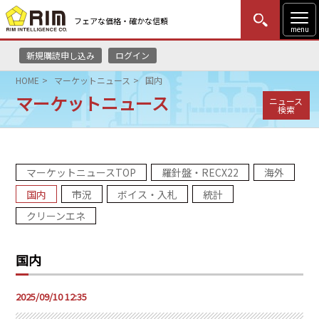
フェアな価格・確かな信頼
menu
新規購読申し込み
ログイン
MENU
更新
はじめての方
ログイン
HOME
マーケットニュース
国内
マーケットニュース
ニュース
HOME
検索
マーケットニュース
マーケットニュースTOP
羅針盤・RECX22
海外
リムレポート
国内
市況
ボイス・入札
統計
メソドロジー
クリーンエネ
研修・セミナー
国内
コンサルティング
2025/09/10 12:35