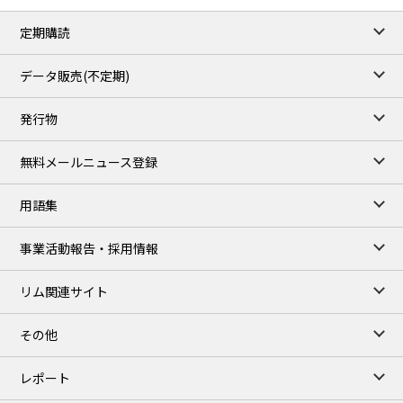
79.45
0.09
Brent/Oct
定期購読
1,170.25
34.25
Gasoil/Aug
52.404
-3.517
TTF/Sep
データ販売(不定期)
TOCOM close
/05 Aug 2026
発行物
99,000
0
Gasoline/Sep
106,000
0
Kerosene/Sep
無料メールニュース登録
105,100
-100
Gasoil/Sep
75,700
-2,850
ME Crude/Aug
用語集
Chukyo close
/05 Aug 2026
97,000
0
事業活動報告・採用情報
Gasoline/Sep
105,000
0
Kerosene/Sep
リム関連サイト
JEPX
/07 Aug 2026
23.08
-0.36
DA-24/Index.
その他
24.95
-0.79
DA-DT/Index.
23.70
1.20
DA-PT/Index.
レポート