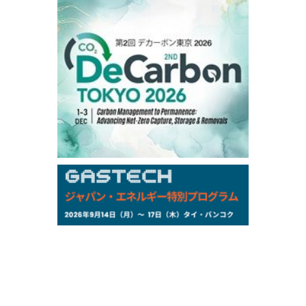
-
-
Kerosene/Sep
-
-
Gasoil/Sep
76,500
800
ME Crude/Aug
Chukyo
/11:35/JST
-
-
Gasoline/Sep
-
-
Kerosene/Sep
Exchange Rate
/10:00/JST
158.79
-0.23
TTS
157.72
-0.11
Inter Bank
NYMEX close
/05 Aug 2026
75.22
-0.55
WTI/Sep
2.8388
-0.0134
RBOB/Sep
3.7962
0.0257
No.2/Sep
2.688
0.006
Natural Gas/Sep
ICE close
/05 Aug 2026