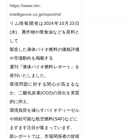
https://www.rim-
intelligence.co.jp/report/nl/
リム情報開発は
2024
年
10
月
23
日
(
水
)
、農作物や廃食油などを原料と
して
製造した液体バイオ燃料の価格評価
や市場動向を掲載する
週刊『液体バイオ燃料レポート』を
発刊いたしました。
環境問題に対する関心が高まるな
か、二酸化炭素
(CO2)
の排出を実質
的に抑え、
環境負荷を減らすバイオディーゼル
や持続可能な航空燃料
(SAF)
などに
ますます注目が集まっています。
新レポートでは、市場関係者の皆様