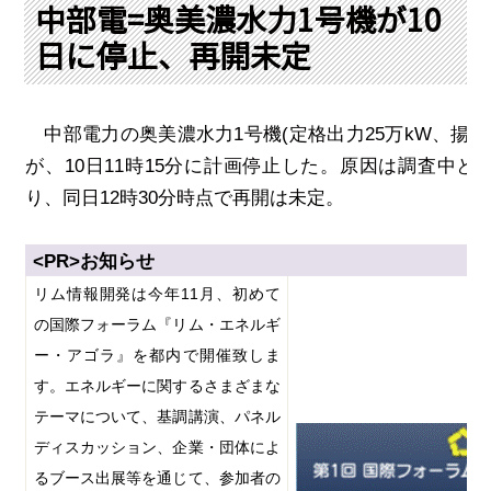
PRA原則
中部電=奥美濃水力1号機が10
日に停止、再開未定
Q & A
English Website
会社概要
瑞姆亜太能源諮問(北京)
お問い合わせ
Rim Energy Media(韓国語)
中部電力の奥美濃水力
1
号機
(
定格出力
25
万
kW
、揚水
年間休刊日
が、
10
日
11
時
15
分に計画停止した。原因は調査中と
サイトマップ
り、同日12時30分時点で再開は未定。
採用情報
<PR>
お知らせ
リム情報開発は今年
11
月、初めて
の国際フォーラム『リム・エネルギ
ー・アゴラ』を都内で開催致しま
す。エネルギーに関するさまざまな
テーマについて、基調講演、パネル
ディスカッション、企業・団体によ
るブース出展等を通じて、参加者の