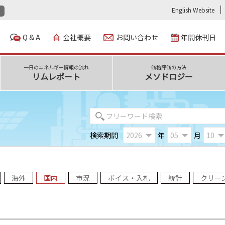
English Website
Q & A
会社概要
お問い合わせ
年間休刊日
一日のエネルギー情報の流れ
価格評価の方法
リムレポート
メソドロジー
検索期間
年
月
海外
国内
市況
ボイス・入札
統計
クリー