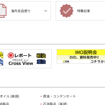
海外支店便り
→
特集記事
オイル (英語)
原油・コンデンセート
油製品
石油製品（英語）