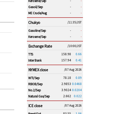
-
-
Kerosene/Sep
-
-
Gasoil/Sep
-
-
ME Crude/Aug
Chukyo
/11:35/JST
-
-
Gasoline/Sep
-
-
Kerosene/Sep
Exchange Rate
/10:00/JST
158.98
0.66
TTS
157.94
0.41
Inter Bank
NYMEX close
/07 Aug 2026
78.18
0.89
WTI/Sep
2.9853
0.0468
RBOB/Sep
3.9024
0.0204
No.2/Sep
2.662
0.022
Natural Gas/Sep
ICE close
/07 Aug 2026
83.55
1.06
Brent/Oct