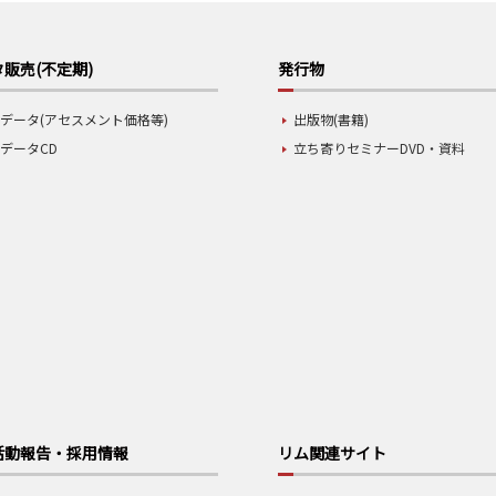
販売(不定期)
発行物
データ(アセスメント価格等)
出版物(書籍)
データCD
立ち寄りセミナーDVD・資料
活動報告・採用情報
リム関連サイト