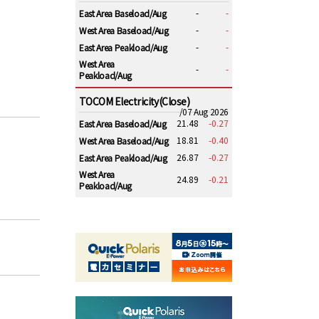
-
-
East Area Baseload/Aug
-
-
West Area Baseload/Aug
-
-
East Area Peakload/Aug
West Area
-
-
Peakload/Aug
TOCOM Electricity(Close)
/07 Aug 2026
21.48
-0.27
East Area Baseload/Aug
18.81
-0.40
West Area Baseload/Aug
26.87
-0.27
East Area Peakload/Aug
West Area
24.89
-0.21
Peakload/Aug