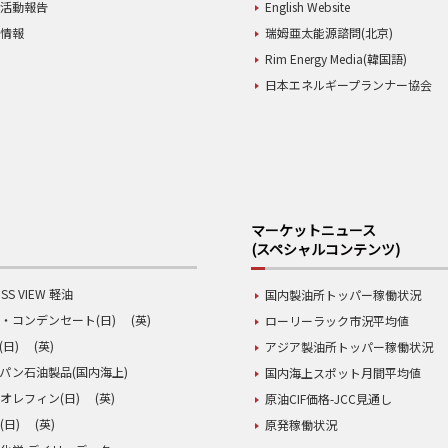
業活動報告
English Website
用情報
瑞姆亜太能源諮問(北京)
Rim Energy Media(韓国語)
日本エネルギープランナー協会
マーケットニュース
(スペシャルコンテンツ)
SS VIEW 軽油
国内製油所トッパー稼働状況
・コンデンセート(日)
(英)
ローリーラック市況平均値
(日)
(英)
アジア製油所トッパー稼働状況
パン石油製品(国内海上)
国内海上スポット月間平均値
オレフィン(日)
(英)
原油CIF価格-JCC見通し
(日)
(英)
原発稼働状況