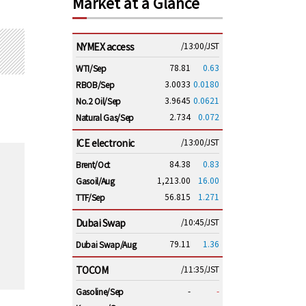
Market at a Glance
NYMEX access
/13:00/JST
78.81
0.63
WTI/Sep
3.0033
0.0180
RBOB/Sep
3.9645
0.0621
No.2 Oil/Sep
2.734
0.072
Natural Gas/Sep
ICE electronic
/13:00/JST
84.38
0.83
Brent/Oct
1,213.00
16.00
Gasoil/Aug
56.815
1.271
TTF/Sep
Dubai Swap
/10:45/JST
79.11
1.36
Dubai Swap/Aug
TOCOM
/11:35/JST
-
-
Gasoline/Sep