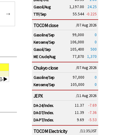
1,197.00
24.25
Gasoil/Aug
→
55.544
-0.225
TTF/Sep
TOCOM close
/07 Aug 2026
99,000
0
Gasoline/Sep
106,000
0
Kerosene/Sep
105,400
500
Gasoil/Sep
77,870
1,370
ME Crude/Aug
Chukyo close
/07 Aug 2026
97,000
0
Gasoline/Sep
105,000
0
Kerosene/Sep
JEPX
/11 Aug 2026
11.37
-7.69
DA-24/Index.
11.39
-7.36
DA-DT/Index.
9.69
-5.53
DA-PT/Index.
TOCOM Electricity
/11:35/JST