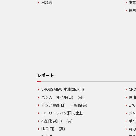
用語集
事
採
レポート
CROSS VIEW 重油(2回/月)
CRO
バンカーオイル(日)
(英)
原油
アジア製品(日)
・製品(英)
LPG
ローリーラック(国内陸上)
ジャ
石油化学(日)
(英)
ポリ
LNG(日)
(英)
電力