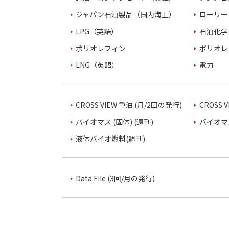
ジャパン石油製品（国内海上）
ローリー
LPG（英語）
石油化学
ポリオレフィン
ポリオレ
LNG（英語）
電力
CROSS VIEW 重油 (月/2回の発行)
CROSS 
バイオマス (固体) (週刊)
バイオマス
液体バイオ燃料(週刊)
Data File (3回/月の発行)