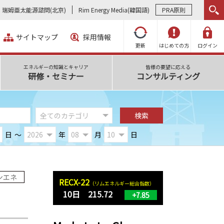
瑞姆亜太能源諮問(北京)
Rim Energy Media(韓国語)
PRA原則
サイトマップ
採用情報
更新
はじめての方
ログイン
エネルギーの知識とキャリア
皆様の要望に応える
研修・セミナー
コンサルティング
日
～
年
月
日
ンエネ
RECX-22
（リムエネルギー総合指数）
10日 215.72
+7.85