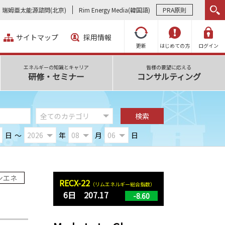
瑞姆亜太能源諮問(北京)
Rim Energy Media(韓国語)
PRA原則
サイトマップ
採用情報
更新
はじめての方
ログイン
エネルギーの知識とキャリア
皆様の要望に応える
研修・セミナー
コンサルティング
日
～
年
月
日
ンエネ
RECX-22
（リムエネルギー総合指数）
6日 207.17
-8.60