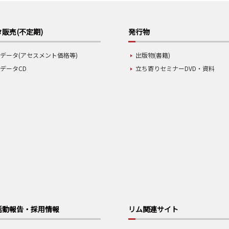
販売(不定期)
発行物
データ(アセスメント価格等)
出版物(書籍)
データCD
立ち寄りセミナーDVD・資料
活動報告・採用情報
リム関連サイト