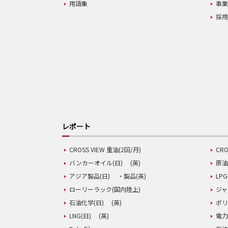
用語集
事
採
レポート
CROSS VIEW 重油(2回/月)
CRO
バンカーオイル(日)
(英)
原油
アジア製品(日)
・製品(英)
LPG
ローリーラック(国内陸上)
ジャ
石油化学(日)
(英)
ポリ
LNG(日)
(英)
電力