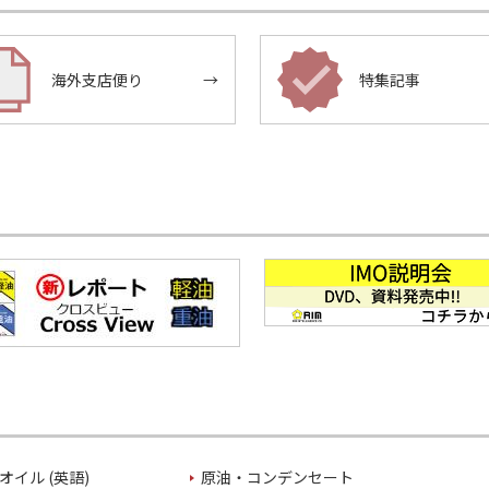
海外支店便り
→
特集記事
オイル (英語)
原油・コンデンセート