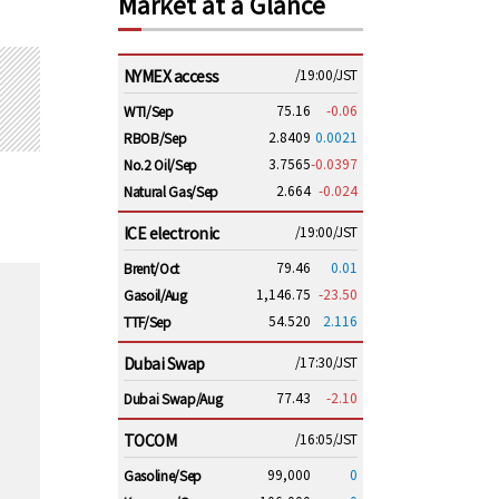
Market at a Glance
NYMEX access
/19:00/JST
75.16
-0.06
WTI/Sep
2.8409
0.0021
RBOB/Sep
3.7565
-0.0397
No.2 Oil/Sep
2.664
-0.024
Natural Gas/Sep
ICE electronic
/19:00/JST
79.46
0.01
Brent/Oct
1,146.75
-23.50
Gasoil/Aug
54.520
2.116
TTF/Sep
Dubai Swap
/17:30/JST
77.43
-2.10
Dubai Swap/Aug
TOCOM
/16:05/JST
99,000
0
Gasoline/Sep