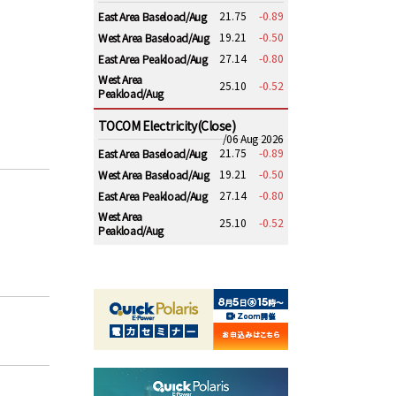
21.75
-0.89
East Area Baseload/Aug
19.21
-0.50
West Area Baseload/Aug
27.14
-0.80
East Area Peakload/Aug
West Area
25.10
-0.52
Peakload/Aug
TOCOM Electricity(Close)
/06 Aug 2026
21.75
-0.89
East Area Baseload/Aug
19.21
-0.50
West Area Baseload/Aug
27.14
-0.80
East Area Peakload/Aug
West Area
25.10
-0.52
Peakload/Aug