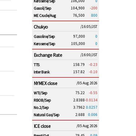
106,000
0
Kerosene/Sep
104,900
-200
Gasoil/Sep
76,500
800
ME Crude/Aug
Chukyo
/16:05/JST
97,000
0
Gasoline/Sep
105,000
0
Kerosene/Sep
Exchange Rate
/16:00/JST
158.79
-0.23
TTS
157.82
-0.10
Inter Bank
NYMEX close
/05 Aug 2026
75.22
-0.55
WTI/Sep
2.8388
-0.0134
RBOB/Sep
3.7962
0.0257
No.2/Sep
2.688
0.006
Natural Gas/Sep
ICE close
/05 Aug 2026
79.45
0.09
Brent/Oct