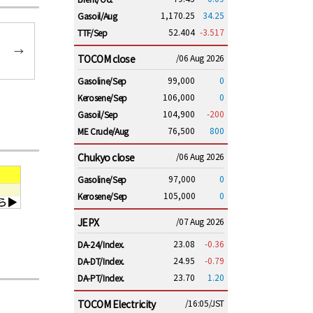
1,170.25
34.25
Gasoil/Aug
52.404
-3.517
TTF/Sep
→
TOCOM close
/06 Aug 2026
99,000
0
Gasoline/Sep
106,000
0
Kerosene/Sep
104,900
-200
Gasoil/Sep
76,500
800
ME Crude/Aug
Chukyo close
/06 Aug 2026
97,000
0
Gasoline/Sep
105,000
0
Kerosene/Sep
JEPX
/07 Aug 2026
23.08
-0.36
DA-24/Index.
24.95
-0.79
DA-DT/Index.
23.70
1.20
DA-PT/Index.
TOCOM Electricity
/16:05/JST