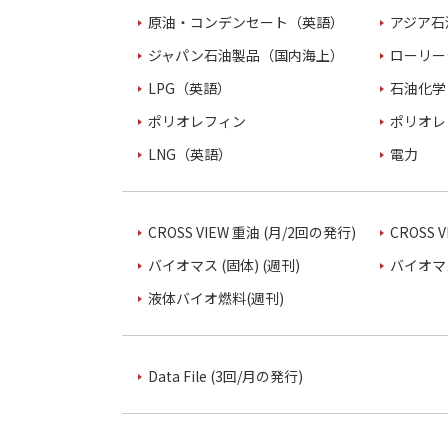
原油・コンデンセート（英語）
アジア石
ジャパン石油製品（国内海上）
ローリー
LPG（英語）
石油化学
ポリオレフィン
ポリオレ
LNG（英語）
電力
CROSS VIEW 重油 (月/2回の発行)
CROSS 
バイオマス (固体) (週刊)
バイオマス
液体バイオ燃料(週刊)
Data File (3回/月の発行)