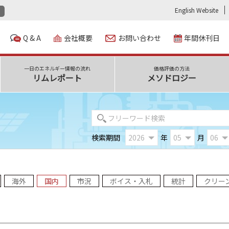
English Website
Q & A
会社概要
お問い合わせ
年間休刊日
一日のエネルギー情報の流れ
価格評価の方法
リムレポート
メソドロジー
検索期間
年
月
海外
国内
市況
ボイス・入札
統計
クリー