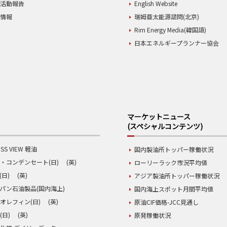
業活動報告
English Website
用情報
瑞姆亜太能源諮問(北京)
Rim Energy Media(韓国語)
日本エネルギープランナー協会
マーケットニュース
(スペシャルコンテンツ)
SS VIEW 軽油
国内製油所トッパー稼働状況
・コンデンセート(日)
(英)
ローリーラック市況平均値
(日)
(英)
アジア製油所トッパー稼働状況
パン石油製品(国内海上)
国内海上スポット月間平均値
オレフィン(日)
(英)
原油CIF価格-JCC見通し
(日)
(英)
原発稼働状況