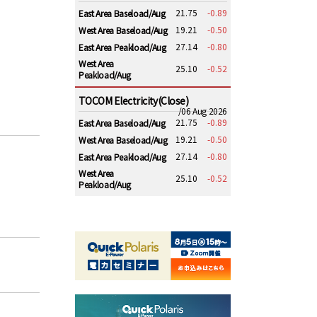
21.75
-0.89
East Area Baseload/Aug
19.21
-0.50
West Area Baseload/Aug
27.14
-0.80
East Area Peakload/Aug
West Area
25.10
-0.52
Peakload/Aug
TOCOM Electricity(Close)
/06 Aug 2026
21.75
-0.89
East Area Baseload/Aug
19.21
-0.50
West Area Baseload/Aug
27.14
-0.80
East Area Peakload/Aug
West Area
25.10
-0.52
Peakload/Aug