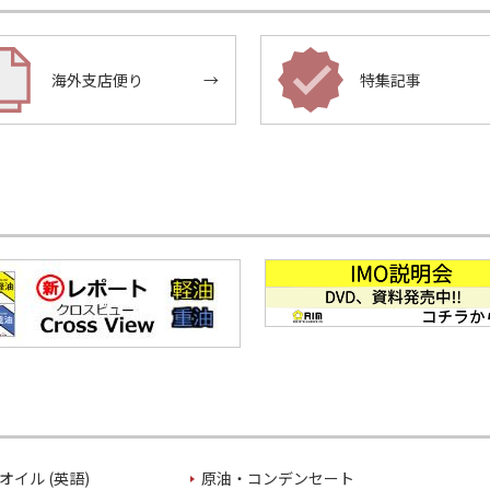
海外支店便り
→
特集記事
オイル (英語)
原油・コンデンセート