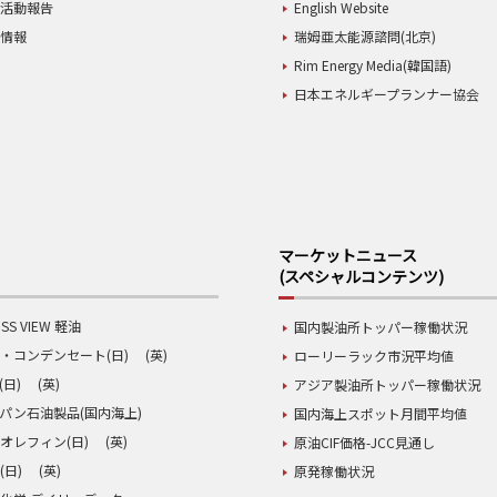
業活動報告
English Website
用情報
瑞姆亜太能源諮問(北京)
Rim Energy Media(韓国語)
日本エネルギープランナー協会
マーケットニュース
(スペシャルコンテンツ)
SS VIEW 軽油
国内製油所トッパー稼働状況
・コンデンセート(日)
(英)
ローリーラック市況平均値
(日)
(英)
アジア製油所トッパー稼働状況
パン石油製品(国内海上)
国内海上スポット月間平均値
オレフィン(日)
(英)
原油CIF価格-JCC見通し
(日)
(英)
原発稼働状況