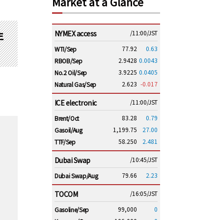
Market at a Glance
NYMEX access
/11:00/JST
年
77.92
0.63
WTI/Sep
2.9428
0.0043
RBOB/Sep
3.9225
0.0405
No.2 Oil/Sep
2.623
-0.017
Natural Gas/Sep
ICE electronic
/11:00/JST
83.28
0.79
Brent/Oct
1,199.75
27.00
Gasoil/Aug
58.250
2.481
TTF/Sep
Dubai Swap
/10:45/JST
79.66
2.23
Dubai Swap/Aug
TOCOM
/16:05/JST
99,000
0
Gasoline/Sep