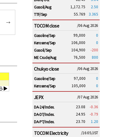
1,172.75
2.50
Gasoil/Aug
55.769
3.365
TTF/Sep
→
TOCOM close
/06 Aug 2026
99,000
0
Gasoline/Sep
106,000
0
Kerosene/Sep
104,900
-200
Gasoil/Sep
76,500
800
ME Crude/Aug
Chukyo close
/06 Aug 2026
97,000
0
Gasoline/Sep
105,000
0
Kerosene/Sep
JEPX
/07 Aug 2026
23.08
-0.36
DA-24/Index.
24.95
-0.79
DA-DT/Index.
23.70
1.20
DA-PT/Index.
TOCOM Electricity
/16:05/JST