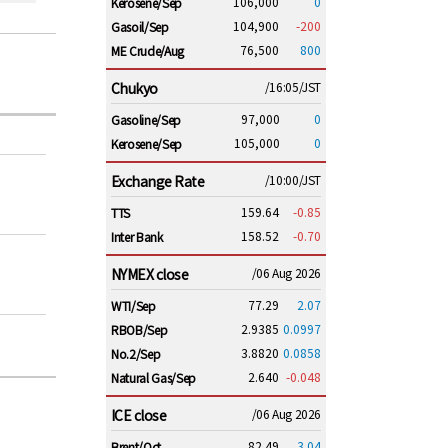
106,000
0
Kerosene/Sep
104,900
-200
Gasoil/Sep
76,500
800
ME Crude/Aug
Chukyo
/16:05/JST
97,000
0
Gasoline/Sep
105,000
0
Kerosene/Sep
Exchange Rate
/10:00/JST
159.64
-0.85
TTS
158.52
-0.70
Inter Bank
NYMEX close
/06 Aug 2026
77.29
2.07
WTI/Sep
2.9385
0.0997
RBOB/Sep
3.8820
0.0858
No.2/Sep
2.640
-0.048
Natural Gas/Sep
ICE close
/06 Aug 2026
82.49
3.04
Brent/Oct