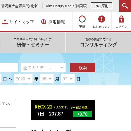
瑞姆亜太能源諮問(北京)
Rim Energy Media(韓国語)
PRA原則
サイトマップ
採用情報
更新
はじめての方
ログイン
エネルギーの知識とキャリア
皆様の要望に応える
研修・セミナー
コンサルティング
日
～
年
月
日
ンエネ
RECX-22
（リムエネルギー総合指数）
7日 207.87
+0.70