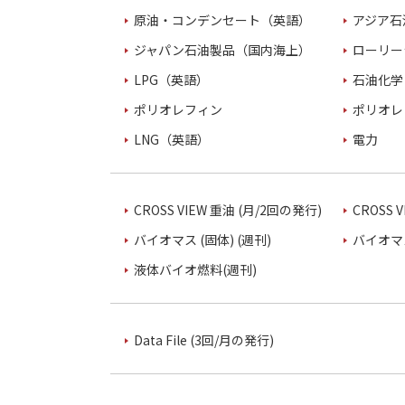
原油・コンデンセート（英語）
アジア石
ジャパン石油製品（国内海上）
ローリー
LPG（英語）
石油化学
ポリオレフィン
ポリオレ
LNG（英語）
電力
CROSS VIEW 重油 (月/2回の発行)
CROSS 
バイオマス (固体) (週刊)
バイオマス
液体バイオ燃料(週刊)
Data File (3回/月の発行)