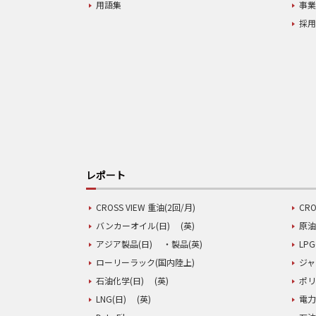
用語集
事
採
レポート
CROSS VIEW 重油(2回/月)
CRO
バンカーオイル(日)
(英)
原油
アジア製品(日)
・製品(英)
LPG
ローリーラック(国内陸上)
ジャ
石油化学(日)
(英)
ポリ
LNG(日)
(英)
電力