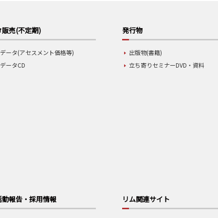
販売(不定期)
発行物
データ(アセスメント価格等)
出版物(書籍)
データCD
立ち寄りセミナーDVD・資料
活動報告・採用情報
リム関連サイト