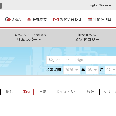
English Website
Q & A
会社概要
お問い合わせ
年間休刊日
一日のエネルギー情報の流れ
価格評価の方法
リムレポート
メソドロジー
検索期間
年
月
海外
国内
市況
ボイス・入札
統計
クリー