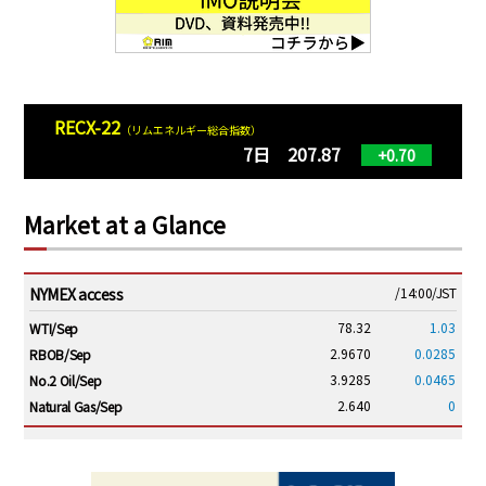
RECX-22
（リムエネルギー総合指数）
7日 207.87
+0.70
Market at a Glance
NYMEX access
/14:00/JST
78.32
1.03
WTI/Sep
2.9670
0.0285
RBOB/Sep
3.9285
0.0465
No.2 Oil/Sep
2.640
0
Natural Gas/Sep
ICE electronic
/14:00/JST
83.78
1.29
Brent/Oct