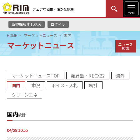
フェアな価格・確かな信頼
menu
新規購読申し込み
ログイン
MENU
更新
はじめての方
ログイン
HOME
マーケットニュース
国内
マーケットニュース
ニュース
HOME
検索
マーケットニュース
マーケットニュースTOP
羅針盤・RECX22
海外
リムレポート
国内
市況
ボイス・入札
統計
メソドロジー
クリーンエネ
研修・セミナー
国内
統計
コンサルティング
04/28 10:55