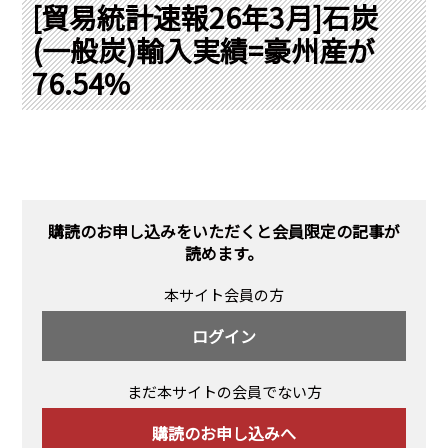
PRA原則
[貿易統計速報26年3月]石炭
(一般炭)輸入実績=豪州産が
Q & A
English Website
76.54%
会社概要
瑞姆亜太能源諮問(北京)
お問い合わせ
Rim Energy Media(韓国語)
年間休刊日
サイトマップ
採用情報
購読のお申し込みをいただくと会員限定の記事が
読めます。
本サイト会員の方
ログイン
まだ本サイトの会員でない方
購読のお申し込みへ