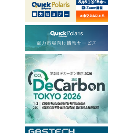
1,201.25
28.50
Gasoil/Aug
58.075
2.306
TTF/Sep
Dubai Swap
/10:45/JST
79.66
2.23
Dubai Swap/Aug
TOCOM
/11:35/JST
-
-
Gasoline/Sep
-
-
Kerosene/Sep
-
-
Gasoil/Sep
77,870
1,370
ME Crude/Aug
Chukyo
/11:35/JST
-
-
Gasoline/Sep
-
-
Kerosene/Sep
Exchange Rate
/10:00/JST
159.64
-0.85
TTS
158.52
-0.70
Inter Bank