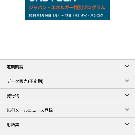
NYMEX close
/06 Aug 2026
77.29
2.07
WTI/Sep
2.9385
0.0997
RBOB/Sep
3.8820
0.0858
No.2/Sep
2.640
-0.048
Natural Gas/Sep
ICE close
/06 Aug 2026
82.49
3.04
Brent/Oct
定期購読
1,172.75
2.50
Gasoil/Aug
55.769
3.365
TTF/Sep
データ販売(不定期)
TOCOM close
/06 Aug 2026
発行物
99,000
0
Gasoline/Sep
106,000
0
Kerosene/Sep
無料メールニュース登録
104,900
-200
Gasoil/Sep
76,500
800
ME Crude/Aug
用語集
Chukyo close
/06 Aug 2026