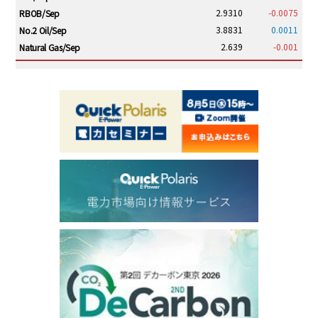
2.9310
-0.0075
RBOB/Sep
3.8831
0.0011
No.2 Oil/Sep
2.639
-0.001
Natural Gas/Sep
ICE electronic
/19:00/JST
82.31
-0.18
Brent/Oct
1,191.25
18.50
Gasoil/Aug
56.070
0.301
TTF/Sep
Dubai Swap
/17:30/JST
77.75
0.32
Dubai Swap/Aug
TOCOM
/16:05/JST
99,000
0
Gasoline/Sep
106,000
0
Kerosene/Sep
105,400
500
Gasoil/Sep
77,870
1,370
ME Crude/Aug
Chukyo
/16:05/JST