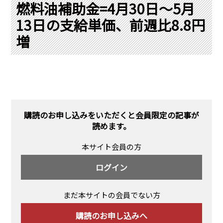
PRA原則
燃料油補助金=4月30日～5月
13日の支給単価、前週比8.8円
Q & A
English Website
増
会社概要
瑞姆亜太能源諮問(北京)
お問い合わせ
Rim Energy Media(韓国語)
年間休刊日
サイトマップ
採用情報
購読のお申し込みをいただくと会員限定の記事が
読めます。
本サイト会員の方
ログイン
まだ本サイトの会員でない方
購読のお申し込みへ