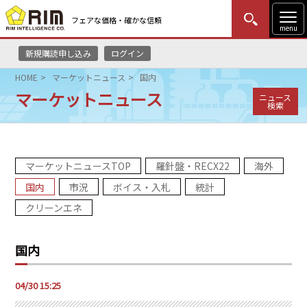
フェアな価格・確かな信頼
menu
新規購読申し込み
ログイン
MENU
更新
はじめての方
ログイン
HOME
マーケットニュース
国内
マーケットニュース
ニュース
HOME
検索
マーケットニュース
マーケットニュースTOP
羅針盤・RECX22
海外
リムレポート
国内
市況
ボイス・入札
統計
メソドロジー
クリーンエネ
研修・セミナー
国内
コンサルティング
04/30 15:25