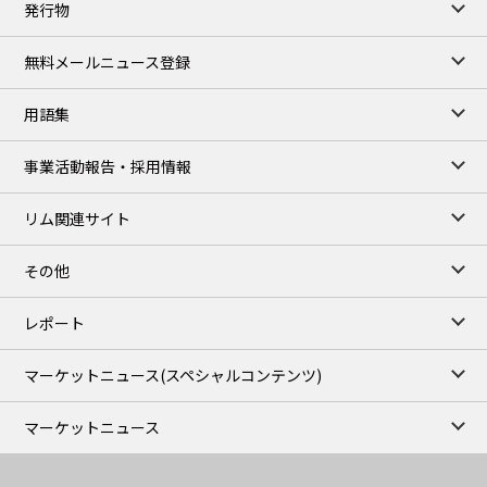
発行物
99,000
0
Gasoline/Sep
106,000
0
Kerosene/Sep
無料メールニュース登録
105,400
500
Gasoil/Sep
77,870
1,370
ME Crude/Aug
用語集
Chukyo close
/07 Aug 2026
97,000
0
事業活動報告・採用情報
Gasoline/Sep
105,000
0
Kerosene/Sep
リム関連サイト
JEPX
/08 Aug 2026
19.06
-4.02
DA-24/Index.
その他
18.75
-6.20
DA-DT/Index.
15.22
-8.48
DA-PT/Index.
レポート
TOCOM Electricity
/16:05/JST
マーケットニュース
(スペシャルコンテンツ)
21.48
-0.27
East Area Baseload/Aug
18.81
-0.40
West Area Baseload/Aug
マーケットニュース
26.87
-0.27
East Area Peakload/Aug
24.89
-0.21
West Area Peakload/Aug