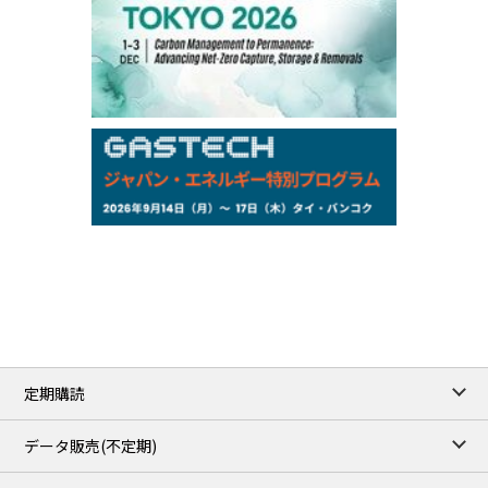
97,000
0
Gasoline/Sep
105,000
0
Kerosene/Sep
Exchange Rate
/16:00/JST
159.64
-0.85
TTS
158.35
0.17
Inter Bank
NYMEX close
/06 Aug 2026
77.29
2.07
WTI/Sep
2.9385
0.0997
RBOB/Sep
3.8820
0.0858
No.2/Sep
2.640
-0.048
Natural Gas/Sep
ICE close
/06 Aug 2026
82.49
3.04
Brent/Oct
定期購読
1,172.75
2.50
Gasoil/Aug
55.769
3.365
TTF/Sep
データ販売(不定期)
TOCOM close
/07 Aug 2026