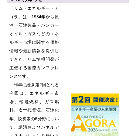
「リム・エネルギー・ア
ゴラ」は、
1984
年から原
油・石油製品・バンカー
オイル・ガスなどのエネ
ルギー市場に関する価格
情報や最新情報を提供し
てきた、リム情報開発が
主催する国際カンファレ
ンスです。
昨年に続き第
2
回となる
今回は、エネルギー市
場、輸送燃料、ガス燃
料、次世代電源、石油化
学、脱炭素の
6
分野につい
て、講演およびパネルデ
ィスカッションを行いま