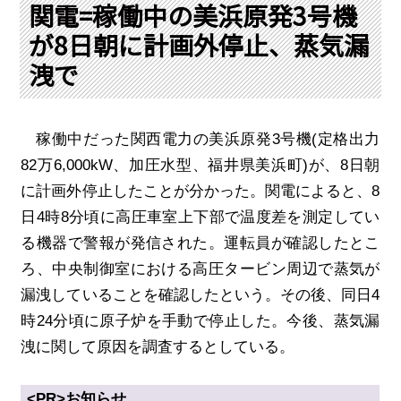
PRA原則
関電=稼働中の美浜原発3号機
が8日朝に計画外停止、蒸気漏
Q & A
English Website
洩で
会社概要
瑞姆亜太能源諮問(北京)
お問い合わせ
Rim Energy Media(韓国語)
年間休刊日
稼働中だった関西電力の美浜原発
3
号機
(
定格出力
サイトマップ
82
万
6,000kW
、加圧水型、福井県美浜町
)
が、
8
日朝
採用情報
に計画外停止したことが分かった。関電によると、
8
日
4
時
8
分頃に高圧車室上下部で温度差を測定してい
る機器で警報が発信された。運転員が確認したとこ
ろ、中央制御室における高圧タービン周辺で蒸気が
漏洩していることを確認したという。その後、同日
4
時
24
分頃に原子炉を手動で停止した。今後、蒸気漏
洩に関して原因を調査するとしている。
<PR>
お知らせ