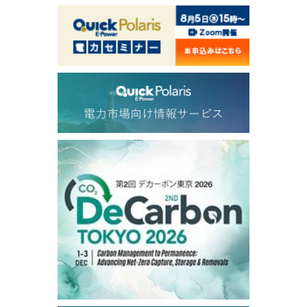
82.31
-0.18
Brent/Oct
1,191.25
18.50
Gasoil/Aug
56.070
0.301
TTF/Sep
Dubai Swap
/17:30/JST
77.75
0.32
Dubai Swap/Aug
TOCOM
/16:05/JST
99,000
0
Gasoline/Sep
106,000
0
Kerosene/Sep
105,400
500
Gasoil/Sep
77,870
1,370
ME Crude/Aug
Chukyo
/16:05/JST
97,000
0
Gasoline/Sep
105,000
0
Kerosene/Sep
Exchange Rate
/16:00/JST
159.64
-0.85
TTS