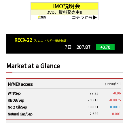
RECX-22
（リムエネルギー総合指数）
7日 207.87
+0.70
Market at a Glance
NYMEX access
/19:00/JST
77.23
-0.06
WTI/Sep
2.9310
-0.0075
RBOB/Sep
3.8831
0.0011
No.2 Oil/Sep
2.639
-0.001
Natural Gas/Sep
ICE electronic
/19:00/JST