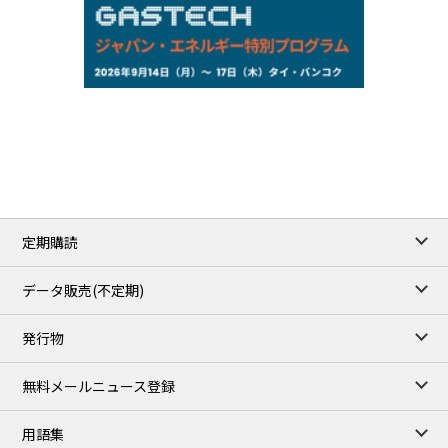
158.35
0.17
Inter Bank
NYMEX close
/06 Aug 2026
77.29
2.07
WTI/Sep
2.9385
0.0997
RBOB/Sep
3.8820
0.0858
No.2/Sep
2.640
-0.048
Natural Gas/Sep
ICE close
/06 Aug 2026
82.49
3.04
Brent/Oct
定期購読
1,172.75
2.50
Gasoil/Aug
55.769
3.365
TTF/Sep
データ販売(不定期)
TOCOM close
/07 Aug 2026
発行物
99,000
0
Gasoline/Sep
106,000
0
Kerosene/Sep
無料メールニュース登録
105,400
500
Gasoil/Sep
77,870
1,370
ME Crude/Aug
用語集
/07 Aug 2026