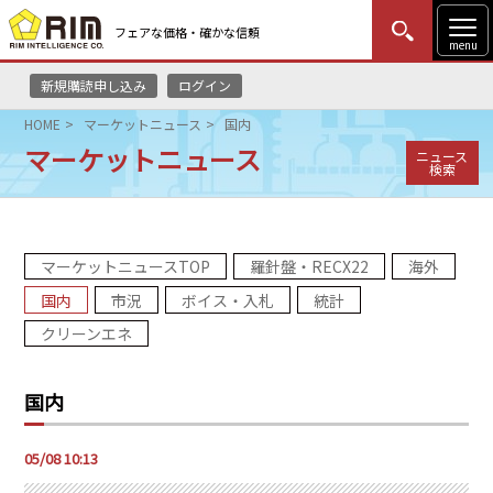
フェアな価格・確かな信頼
menu
新規購読申し込み
ログイン
MENU
更新
はじめての方
ログイン
HOME
マーケットニュース
国内
マーケットニュース
ニュース
HOME
検索
マーケットニュース
マーケットニュースTOP
羅針盤・RECX22
海外
リムレポート
国内
市況
ボイス・入札
統計
メソドロジー
クリーンエネ
研修・セミナー
国内
コンサルティング
05/08 10:13